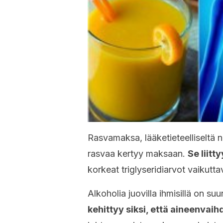
Rasvamaksa, lääketieteelliseltä ni
rasvaa kertyy maksaan.
Se liit
korkeat triglyseridiarvot vaikutt
Alkoholia juovilla ihmisillä on s
kehittyy siksi, että aineenvai