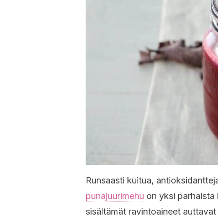
Runsaasti kuitua, antioksidanttej
punajuurimehu
on yksi parhaista 
sisältämät ravintoaineet auttav