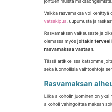
johtuen muista maksaongelmista
Vaikka rasvamaksa voi kehittyä oir
vatsakipua
, uupumusta ja raskas
Rasvamaksan vaikeusaste ja oikea
olemassa myös
joitakin terveel
rasvamaksaa vastaan.
Tässä artikkelissa katsomme joita
sekä luonnollisia vaihtoehtoja se
Rasvamaksan aiheu
Liika alkoholin juominen on yksi r
alkoholi vahingoittaa maksan sol