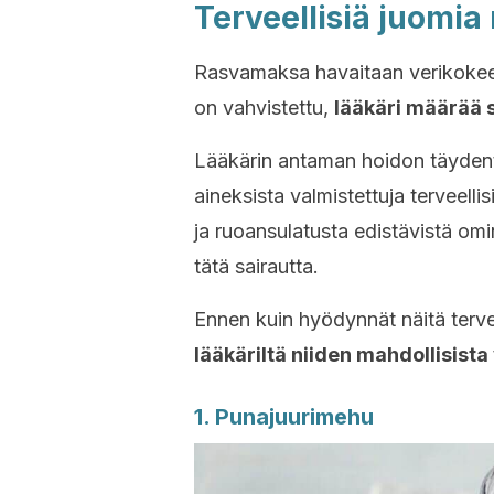
Terveellisiä juomi
Rasvamaksa havaitaan verikokees
on vahvistettu,
lääkäri määrää s
Lääkärin antaman hoidon täydentä
aineksista valmistettuja terveel
ja ruoansulatusta edistävistä omi
tätä sairautta.
Ennen kuin hyödynnät näitä terv
lääkäriltä niiden mahdollisista
1. Punajuurimehu