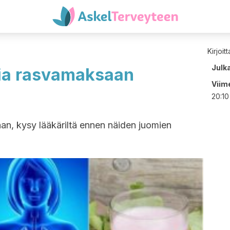
Kirjoit
Julk
mia rasvamaksaan
Viime
20:10
an, kysy lääkäriltä ennen näiden juomien