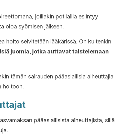
.
eettomana, joillakin potilailla esiintyy
ta oloa syömisen jälkeen.
 hoito selvitetään lääkärissä. On kuitenkin
lisiä juomia, jotka auttavat taistelemaan
kin tämän sairauden pääasiallisia aiheuttajia
n hoitoon.
ttajat
asvamaksan pääasiallisista aiheuttajista, sillä
uja.