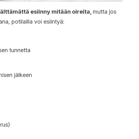
välttämättä esiinny mitään oireita,
mutta jos
, potilailla voi esiintyä:
sen tunnetta
misen jälkeen
erus)