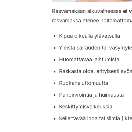
Rasvamaksan alkuvaiheessa
ei 
rasvamaksa etenee hoitamattomana
Kipua oikealla ylävatsalla
Yleistä sairauden tai väsymyk
Huomattavaa laihtumista
Raskasta oloa, erityisesti syö
Ruokahaluttomuutta
Pahoinvointia ja huimausta
Keskittymisvaikeuksia
Kellertävää ihoa tai silmiä (ikt