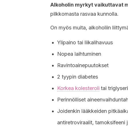
Alkoholin myrkyt vaikuttavat m
pilkkomasta rasvaa kunnolla.
On myös muita, alkoholiin liittymä
Ylipaino tai liikalihavuus
Nopea laihtuminen
Ravintoainepuutokset
2 tyypin diabetes
Korkea kolesteroli
tai triglyseri
Perinnölliset aineenvaihduntah
Joidenkin lääkkeiden pitkäaika
antiretroviraalit, tamoksifeeni 