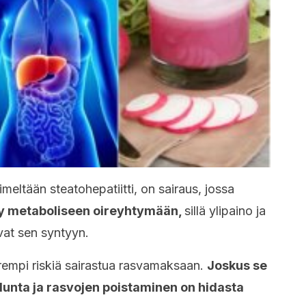
meltään steatohepatiitti, on sairaus, jossa
tyy metaboliseen oireyhtymään,
sillä ylipaino ja
avat sen syntyyn.
uurempi riskiä sairastua rasvamaksaan.
Joskus se
hdunta ja rasvojen poistaminen on hidasta