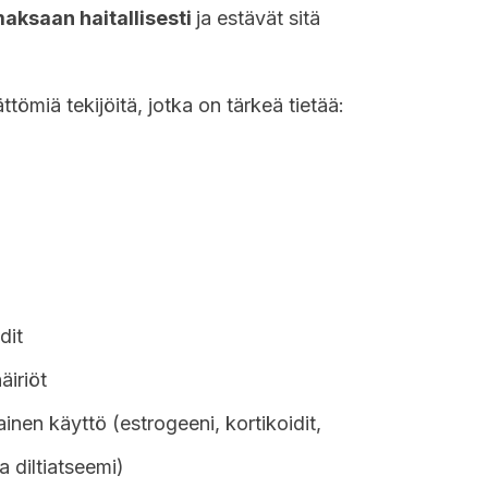
aksaan haitallisesti
ja estävät sitä
ttömiä tekijöitä, jotka on tärkeä tietää:
dit
äiriöt
inen käyttö (estrogeeni, kortikoidit,
ja diltiatseemi)