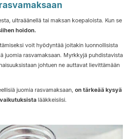
a rasvamaksaan
ta, ultraäänellä tai maksan koepaloista. Kun se
iihen hoidon.
miseksi voit hyödyntää joitakin luonnollisista
lisiä juomia rasvamaksaan. Myrkkyjä puhdistavista
naisuuksistaan johtuen ne auttavat lievittämään
eellisiä juomia rasvamaksaan,
on tärkeää kysyä
 vaikutuksista
lääkkeisiisi.