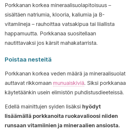
Porkkanan korkea mineraalisuolapitoisuus –
sisältäen natriumia, klooria, kaliumia ja B-
vitamiineja – rauhoittaa vatsakipua tai liiallista
happamuutta. Porkkanaa suositellaan
nautittavaksi jos kärsit mahakatarrista.
Poistaa nesteitä
Porkkanan korkea veden määrä ja mineraalisuolat
auttavat rikkomaan
munuaiskiviä
. Siksi porkkanaa
käytetäänkin usein elimistön puhdistusdieeteissä.
Edellä mainittujen syiden lisäksi
hyödyt
lisäämällä porkkanoita ruokavalioosi niiden
runsaan vitamiinien ja mineraalien ansiosta.