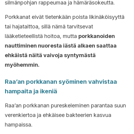
silmänpohjan rappeumaa ja hämäräsokeutta.
Porkkanat eivät tietenkään poista likinäköisyyttä
tai hajataittoa, sillä nämä tarvitsevat
lääketieteellistä hoitoa, mutta
porkkanoiden
nauttiminen nuoresta iästä alkaen saattaa
ehkäistä näitä vaivoja syntymästä
myöhemmin.
Raa’an porkkanan syöminen vahvistaa
hampaita ja ikeniä
Raa’an porkkanan pureskeleminen parantaa suun
verenkiertoa ja ehkäisee bakteerien kasvua
hampaissa.