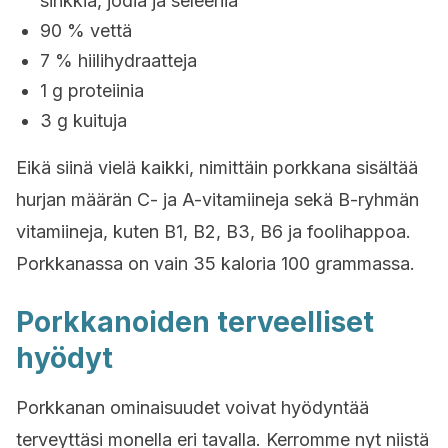
sinkkiä, jodia ja seleeniä
90 % vettä
7 % hiilihydraatteja
1 g proteiinia
3 g kuituja
Eikä siinä vielä kaikki, nimittäin porkkana sisältää
hurjan määrän C- ja A-vitamiineja sekä B-ryhmän
vitamiineja, kuten B1, B2, B3, B6 ja foolihappoa.
Porkkanassa on vain 35 kaloria 100 grammassa.
Porkkanoiden terveelliset
hyödyt
Porkkanan ominaisuudet voivat hyödyntää
terveyttäsi monella eri tavalla. Kerromme nyt niistä