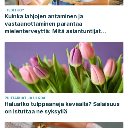
TIESITKÖ?
Kuinka lahjojen antaminen ja
vastaanottaminen parantaa
mielenterveyttä: Mitä asiantuntijat
sanovat
PUUTARHAT JA ULKOA
Haluatko tulppaaneja keväällä? Salaisuus
on istuttaa ne syksyllä