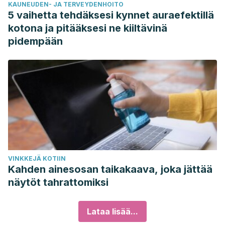
KAUNEUDEN- JA TERVEYDENHOITO
5 vaihetta tehdäksesi kynnet auraefektillä
kotona ja pitääksesi ne kiiltävinä
pidempään
VINKKEJÄ KOTIIN
Kahden ainesosan taikakaava, joka jättää
näytöt tahrattomiksi
Lataa lisää...