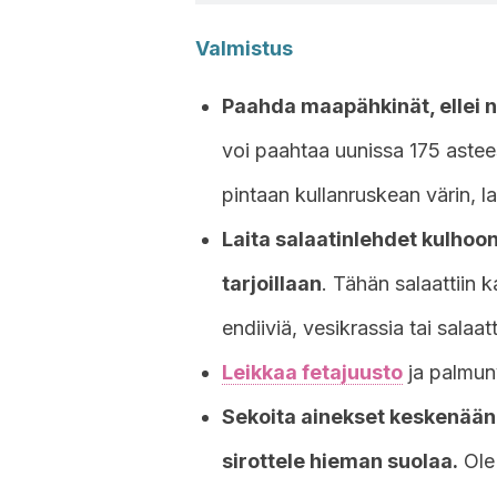
Valmistus
Paahda maapähkinät, ellei n
voi paahtaa uunissa 175 astee
pintaan kullanruskean värin, l
Laita salaatinlehdet kulhoon
tarjoillaan
. Tähän salaattiin k
endiiviä, vesikrassia tai salaat
Leikkaa fetajuusto
ja palmuny
Sekoita ainekset keskenään j
sirottele hieman suolaa.
Ole 