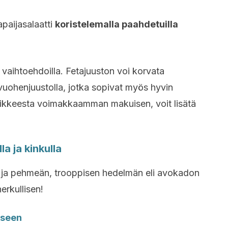
apaijasalaatti
koristelemalla paahdetuilla
i vaihtoehdoilla. Fetajuuston voi korvata
 vuohenjuustolla, jotka sopivat myös hyvin
astikkeesta voimakkaamman makuisen, voit lisätä
a ja kinkulla
 ja pehmeän, trooppisen hedelmän eli avokadon
erkullisen!
kseen