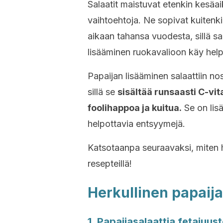
Salaatit maistuvat etenkin kesäai
vaihtoehtoja. Ne sopivat kuitenkin
aikaan tahansa vuodesta, sillä s
lisääminen ruokavalioon käy help
Papaijan lisääminen salaattiin n
sillä se
sisältää runsaasti C-vit
foolihappoa ja kuitua.
Se on lisä
helpottavia entsyymejä.
Katsotaanpa seuraavaksi, miten he
resepteillä!
Herkullinen papaija
1. Papaijasalaattia fetajuust