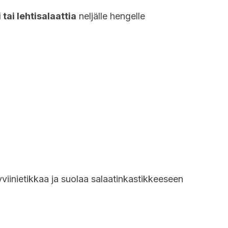
 tai lehtisalaattia
neljälle hengelle
ryviinietikkaa ja suolaa salaatinkastikkeeseen