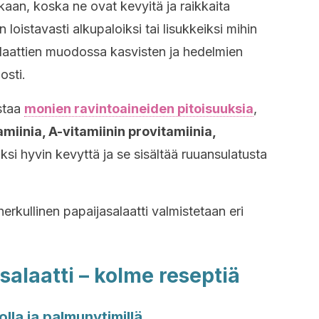
kaan, koska ne ovat kevyitä ja raikkaita
 loistavasti alkupaloiksi tai lisukkeiksi mihin
alaattien muodossa kasvisten ja hedelmien
osti.
ostaa
monien ravintoaineiden pitoisuuksia
,
amiinia, A-vitamiinin provitamiinia,
ksi hyvin kevyttä ja se sisältää ruuansulatusta
rkullinen papaijasalaatti valmistetaan eri
salaatti – kolme reseptiä
olla ja palmunytimillä