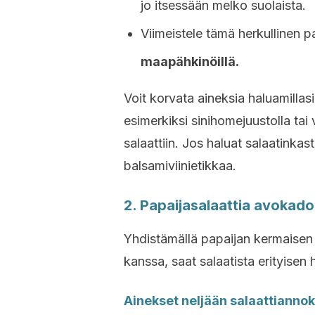
jo itsessään melko suolaista.
Viimeistele tämä herkullinen p
maapähkinöillä.
Voit korvata aineksia haluamillas
esimerkiksi sinihomejuustolla tai
salaattiin. Jos haluat salaatink
balsamiviinietikkaa.
2. Papaijasalaattia avokadoll
Yhdistämällä papaijan kermaisen
kanssa, saat salaatista erityisen h
Ainekset neljään salaattianno