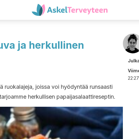
va ja herkullinen
Julk
Viime
22:27
itä ruokalajeja, joissa voi hyödyntää runsaasti
 tarjoamme herkullisen papaijasalaattireseptin.