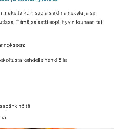
in makeita kuin suolaisiakin aineksia ja se
issa. Tämä salaatti sopii hyvin lounaan tai
 annokseen:
sekoitusta kahdelle henkilölle
aapähkinöitä
laa