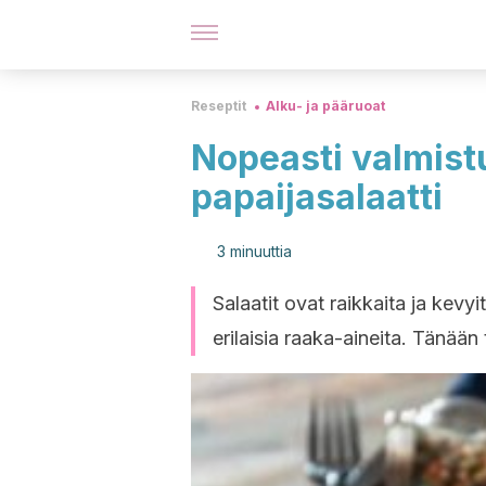
Reseptit
Alku- ja pääruoat
Nopeasti valmistu
papaijasalaatti
3 minuuttia
Salaatit ovat raikkaita ja kevy
erilaisia raaka-aineita. Tänään