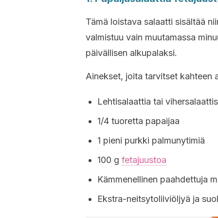
Tämä loistava salaatti sisältää ni
valmistuu vain muutamassa minuut
päivällisen alkupalaksi.
Ainekset, joita tarvitset kahteen
Lehtisalaattia tai vihersalaatti
1/4 tuoretta papaijaa
1 pieni purkki palmunytimiä
100 g
fetajuustoa
Kämmenellinen paahdettuja m
Ekstra-neitsytoliiviöljyä ja suo