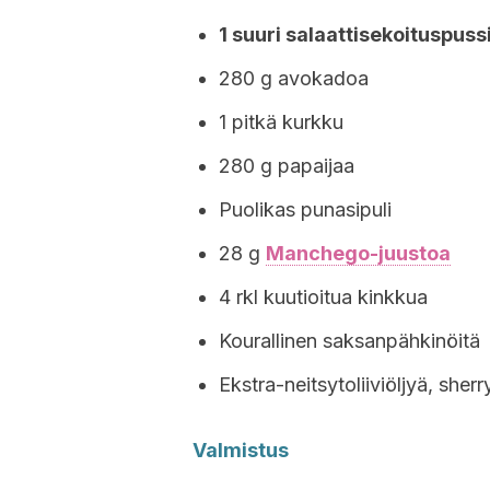
1 suuri salaattisekoituspussi
280 g avokadoa
1 pitkä kurkku
280 g papaijaa
Puolikas punasipuli
28 g
Manchego-juustoa
4 rkl kuutioitua kinkkua
Kourallinen saksanpähkinöitä
Ekstra-neitsytoliiviöljyä, sher
Valmistus