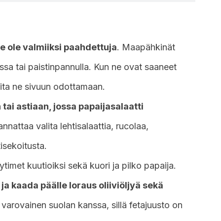
e ole valmiiksi paahdettuja
. Maapähkinät
ssa tai paistinpannulla. Kun ne ovat saaneet
aita ne sivuun odottamaan.
 tai astiaan, jossa papaijasalaatti
annattaa valita lehtisalaattia, rucolaa,
tisekoitusta.
timet kuutioiksi sekä kuori ja pilko papaija.
a kaada päälle loraus oliiviöljyä sekä
varovainen suolan kanssa, sillä fetajuusto on