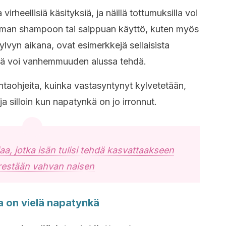
rheellisiä käsityksiä, ja näillä tottumuksilla voi
ttoman shampoon tai saippuan käyttö, kuten myös
vyn aikana, ovat esimerkkejä sellaisista
istä voi vanhemmuuden alussa tehdä.
taohjeita, kuinka vastasyntynyt kylvetetään,
ja silloin kun napatynkä on jo irronnut.
iaa, jotka isän tulisi tehdä kasvattaakseen
ärestään vahvan naisen
la on vielä napatynkä