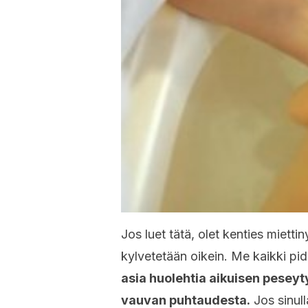
Jos luet tätä, olet kenties miet
kylvetetään oikein. Me kaikki p
asia huolehtia aikuisen pesey
vauvan puhtaudesta.
Jos sinull