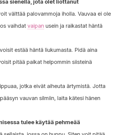
a sienellä, jota olet liottanut
oit välttää palovammoja iholla. Vauvaa ei ole
 jos vaihdat
vaipan
usein ja raikastat häntä
 voisit estää häntä liukumasta. Pidä aina
voisit pitää paikat helpommin siisteinä
puaa, jotka eivät aiheuta ärtymistä. Jotta
 pääsyn vauvan silmiin, laita kätesi hänen
misessa tulee käytää pehmeää
ä sellaista, jossa on huppu. Siten voit pitää