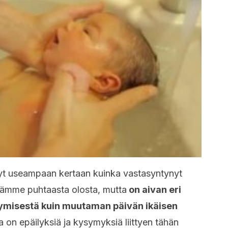
tinyt useampaan kertaan kuinka vastasyntynyt
idämme puhtaasta olosta, mutta
on aivan eri
tymisestä kuin muutaman päivän ikäisen
a on epäilyksiä ja kysymyksiä liittyen tähän