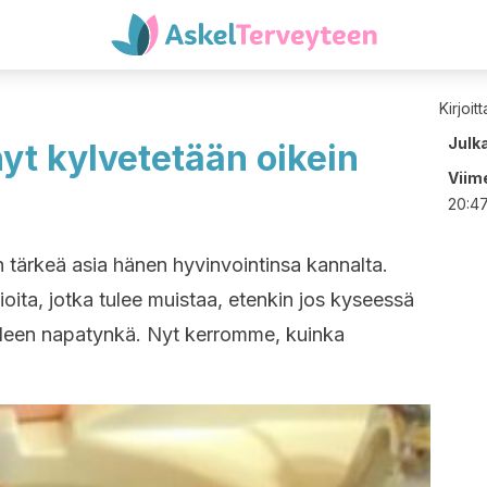
Kirjoit
Julk
yt kylvetetään oikein
Viime
20:4
 tärkeä asia hänen hyvinvointinsa kannalta.
asioita, jotka tulee muistaa, etenkin jos kyseessä
elleen napatynkä. Nyt kerromme, kuinka