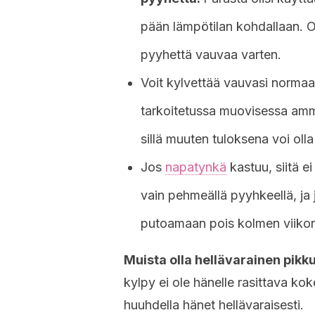
pään lämpötilan kohdallaan. O
pyyhettä vauvaa varten.
Voit kylvettää vauvasi normaa
tarkoitetussa muovisessa amm
sillä muuten tuloksena voi oll
Jos
napatynkä
kastuu, siitä e
vain pehmeällä pyyhkeellä, ja
putoamaan pois kolmen viikon
Muista olla hellävarainen pikk
kylpy ei ole hänelle rasittava ko
huuhdella hänet hellävaraisesti.