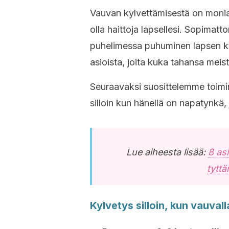
Vauvan kylvettämisestä on monia vi
olla haittoja lapsellesi. Sopima
puhelimessa puhuminen lapsen kyl
asioista, joita kuka tahansa me
Seuraavaksi suosittelemme toimin
silloin kun hänellä on napatynkä, 
Lue aiheesta lisää:
8 as
tytt
Kylvetys silloin, kun vauval