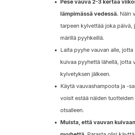
Pese vauva 2-3 kertaa viikoss
lämpimässä vedessä.
Näin v
tarpeen kylvettää joka päivä,
märillä pyyhkeillä.
Laita pyyhe vauvan alle, jotta
kuivaa pyyhettä lähellä, jotta 
kylvetyksen jälkeen.
Käytä vauvashampoota ja -saip
voisit estää näiden tuotteiden
otsalleen.
Muista, että vauvan kuivaa
pyyhettä.
Parasta olisi käyttä