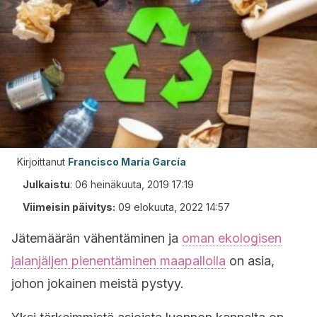
Kirjoittanut
Francisco María García
Julkaistu
:
06 heinäkuuta, 2019 17:19
Viimeisin päivitys:
09 elokuuta, 2022 14:57
Jätemäärän vähentäminen ja
oman ekologisen
jalanjäljen pienentäminen maapallolla
on asia,
johon jokainen meistä pystyy.