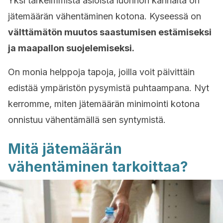
Yksi tärkeimmistä asioista luonnon kannalta on
jätemäärän vähentäminen kotona. Kyseessä on
välttämätön muutos saastumisen estämiseksi
ja maapallon suojelemiseksi.
On monia helppoja tapoja, joilla voit päivittäin
edistää ympäristön pysymistä puhtaampana. Nyt
kerromme, miten jätemäärän minimointi kotona
onnistuu vähentämällä sen syntymistä.
Mitä jätemäärän
vähentäminen tarkoittaa?