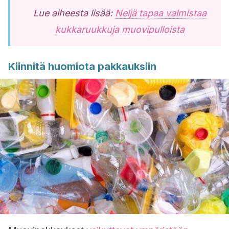
Lue aiheesta lisää:
Neljä tapaa valmistaa
kukkaruukkuja muovipulloista
Kiinnitä huomiota pakkauksiin