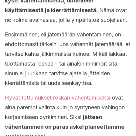
kyse: vähentämisestä, uudelleen
käyttämisestä ja kierrättämisestä.
Nämä ovat
ne kolme avainasiaa, joilla ympäristöä suojellaan.
Ensimmäinen, eli jätemäärän vähentäminen, on
ehdottomasti tärkein. Jos vähennät jätemäärää, et
tarvitse kahta jälkimmäistä keinoa. Mikäli lakkaat
tuottamasta roskaa – tai ainakin minimoit sitä –
sinun ei juurikaan tarvitse ajatella jätteiden
kierrättämistä tai uudelleenkäyttöä.
Hyvät tottumukset roskan vähentämiseksi
ovat
aina parempi valinta kuin jo syntyneen vahingon
korjaamiseen pyrkiminen. Siksi
jätteen
vähentäminen on paras askel planeettamme