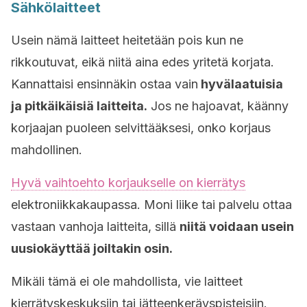
Sähkölaitteet
Usein nämä laitteet heitetään pois kun ne
rikkoutuvat, eikä niitä aina edes yritetä korjata.
Kannattaisi ensinnäkin ostaa vain
hyvälaatuisia
ja pitkäikäisiä laitteita.
Jos ne hajoavat, käänny
korjaajan puoleen selvittääksesi, onko korjaus
mahdollinen.
Hyvä vaihtoehto korjaukselle on kierrätys
elektroniikkakaupassa. Moni liike tai palvelu ottaa
vastaan vanhoja laitteita, sillä
niitä voidaan usein
uusiokäyttää joiltakin osin.
Mikäli tämä ei ole mahdollista, vie laitteet
kierrätyskeskuksiin tai jätteenkeräyspisteisiin.