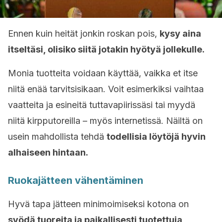
Ennen kuin heität jonkin roskan pois,
kysy aina
itseltäsi, olisiko siitä jotakin hyötyä jollekulle.
Monia tuotteita voidaan käyttää, vaikka et itse
niitä enää tarvitsisikaan. Voit esimerkiksi vaihtaa
vaatteita ja esineitä tuttavapiirissäsi tai myydä
niitä kirpputoreilla – myös internetissä. Näiltä on
usein mahdollista tehdä
todellisia löytöjä hyvin
alhaiseen hintaan.
Ruokajätteen vähentäminen
Hyvä tapa jätteen minimoimiseksi kotona on
syödä tuoreita ja paikallisesti tuotettuja