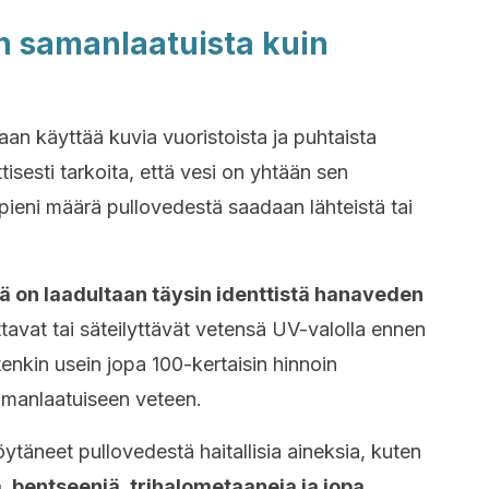
in samanlaatuista kuin
an käyttää kuvia vuoristoista ja puhtaista
isesti tarkoita, että vesi on yhtään sen
ieni määrä pullovedestä saadaan lähteistä tai
ä on laadultaan täysin identtistä hanaveden
tavat tai säteilyttävät vetensä UV-valolla ennen
nkin usein jopa 100-kertaisin hinnoin
amanlaatuiseen veteen.
ytäneet pullovedestä haitallisia aineksia, kuten
a, bentseeniä, trihalometaaneja ja jopa