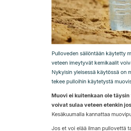
Pulloveden säilöntään käytetty m
veteen imeytyvät kemikaalit voiv
Nykyisin yleisessä käytössä on m
tekee pulloihin käytetystä muovi
Muovi ei kuitenkaan ole täysin 
voivat sulaa veteen etenkin jos
Kesäkuumalla kannattaa muovipul
Jos et voi elää ilman pullovettä t