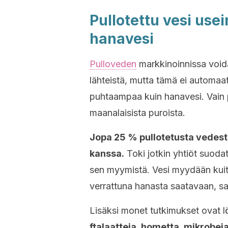
Pullotettu vesi use
hanavesi
Pulloveden
markkinoinnissa voida
lähteistä, mutta tämä ei automaatt
puhtaampaa kuin hanavesi. Vain p
maanalaisista puroista.
Jopa 25 % pullotetusta vedest
kanssa.
Toki jotkin yhtiöt suodat
sen myymistä. Vesi myydään kuite
verrattuna hanasta saatavaan, s
Lisäksi monet tutkimukset ovat lö
ftalaatteja, hometta, mikrobej