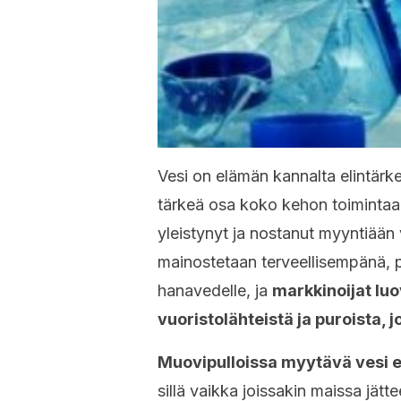
Vesi on elämän kannalta elintärkeä
tärkeä osa koko kehon toimintaa j
yleistynyt ja nostanut myyntiää
mainostetaan terveellisempänä, 
hanavedelle, ja
markkinoijat luo
vuoristolähteistä ja puroista, 
Muovipulloissa myytävä vesi ei
sillä vaikka joissakin maissa jätt