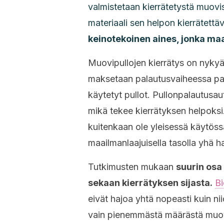
valmistetaan kierrätetystä muovi
materiaali sen helpon kierrätettä
keinotekoinen aines, jonka ma
Muovipullojen kierrätys on nykyä
maksetaan palautusvaiheessa pant
käytetyt pullot. Pullonpalautusa
mikä tekee kierrätyksen helpoksi. 
kuitenkaan ole yleisessä käytössä
maailmanlaajuisella tasolla yhä ha
Tutkimusten mukaan
suurin osa
sekaan kierrätyksen sijasta.
Bi
eivät hajoa yhtä nopeasti kuin nii
vain pienemmästä määrästä muovi