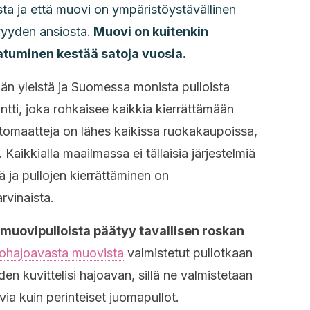
sta ja että muovi on ympäristöystävällinen
vyyden ansiosta.
Muovi on kuitenkin
atuminen kestää satoja vuosia.
än yleistä ja Suomessa monista pulloista
ti, joka rohkaisee kaikkia kierrättämään
utomaatteja on lähes kaikissa ruokakaupoissa,
Kaikkialla maailmassa ei tällaisia järjestelmiä
 ja pullojen kierrättäminen on
rvinaista.
 muovipulloista päätyy tavallisen roskan
ohajoavasta muovista
valmistetut pullotkaan
den kuvittelisi hajoavan, sillä ne valmistetaan
a kuin perinteiset juomapullot.