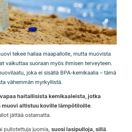
uovi tekee hallaa maapallolle, mutta muovista
at vaikuttaa suoraan myös ihmisen terveyteen.
uovilaatu, joka ei sisällä BPA-kemikaalia – tämä
sta vähemmän myrkyllistä.
vapaa haitallisista kemikaaleista, jotka
 muovi altistuu koville lämpötiloille
.
lot jättää ostamatta.
ai pullotettuja juomia,
suosi lasipulloja, sillä