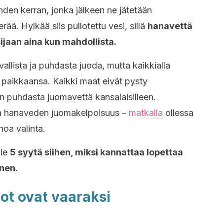
hden kerran, jonka jälkeen ne jätetään
ää. Hylkää siis pullotettu vesi, sillä
hanavettä
sijaan aina kun mahdollista.
llista ja puhdasta juoda, mutta kaikkialla
 paikkaansa. Kaikki maat eivät pysty
n puhdasta juomavettä kansalaisilleen.
taa hanaveden juomakelpoisuus –
matkalla
ollessa
inoa valinta.
lle
5 syytä siihen, miksi kannattaa lopettaa
nen.
ot ovat vaaraksi