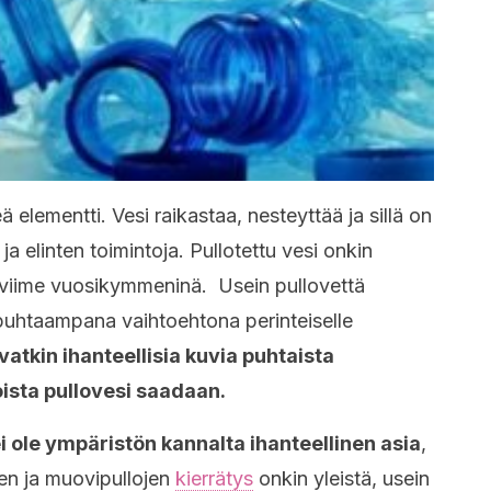
 elementti. Vesi raikastaa, nesteyttää ja sillä on
a elinten toimintoja. Pullotettu vesi onkin
n viime vuosikymmeninä. Usein pullovettä
puhtaampana vaihtoehtona perinteiselle
vatkin ihanteellisia kuvia puhtaista
joista pullovesi saadaan.
 ole ympäristön kannalta ihanteellinen asia
,
een ja muovipullojen
kierrätys
onkin yleistä, usein