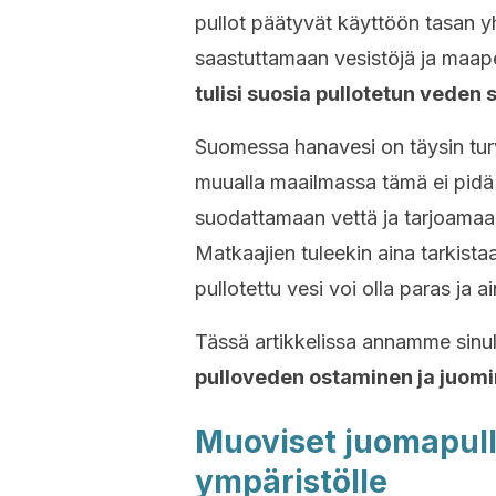
pullot päätyvät käyttöön tasan y
saastuttamaan vesistöjä ja maaper
tulisi suosia pullotetun veden 
Suomessa hanavesi on täysin turva
muualla maailmassa tämä ei pidä
suodattamaan vettä ja tarjoamaa
Matkaajien tuleekin aina tarkis
pullotettu vesi voi olla paras ja a
Tässä artikkelissa annamme sinu
pulloveden ostaminen ja juomi
Muoviset juomapull
ympäristölle