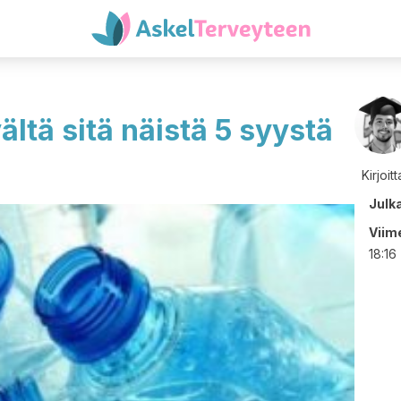
vältä sitä näistä 5 syystä
Kirjoit
Julk
Viime
18:16