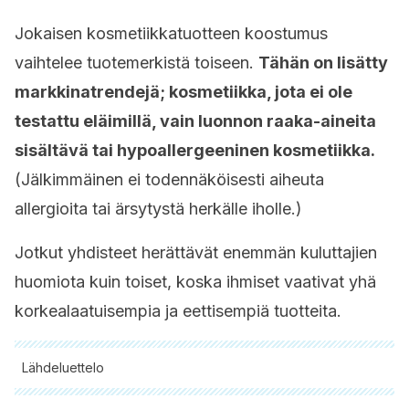
Jokaisen kosmetiikkatuotteen koostumus
vaihtelee tuotemerkistä toiseen.
Tähän on lisätty
markkinatrendejä; kosmetiikka, jota ei ole
testattu eläimillä, vain luonnon raaka-aineita
sisältävä tai hypoallergeeninen kosmetiikka.
(Jälkimmäinen ei todennäköisesti aiheuta
allergioita tai ärsytystä herkälle iholle.)
Jotkut yhdisteet herättävät enemmän kuluttajien
huomiota kuin toiset, koska ihmiset vaativat yhä
korkealaatuisempia ja eettisempiä tuotteita.
Lähdeluettelo
Kaikki lainatut lähteet tarkistettiin perusteellisesti tiimimme