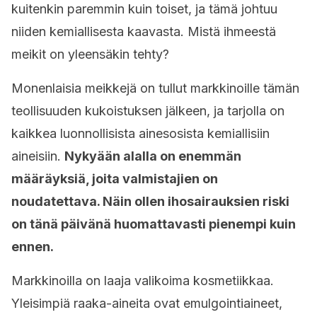
kuitenkin paremmin kuin toiset, ja tämä johtuu
niiden kemiallisesta kaavasta. Mistä ihmeestä
meikit on yleensäkin tehty?
Monenlaisia ​​meikkejä on tullut markkinoille tämän
teollisuuden kukoistuksen jälkeen, ja tarjolla on
kaikkea luonnollisista ainesosista kemiallisiin
aineisiin.
Nykyään alalla on enemmän
määräyksiä, joita valmistajien on
noudatettava. Näin ollen ihosairauksien riski
on tänä päivänä huomattavasti pienempi kuin
ennen.
Markkinoilla on laaja valikoima kosmetiikkaa.
Yleisimpiä raaka-aineita ovat emulgointiaineet,