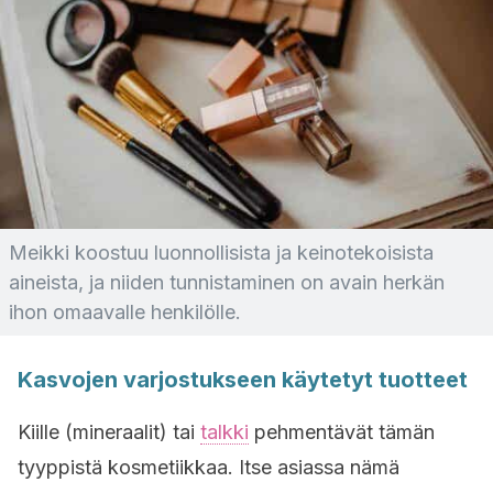
Meikki koostuu luonnollisista ja keinotekoisista
aineista, ja niiden tunnistaminen on avain herkän
ihon omaavalle henkilölle.
Kasvojen varjostukseen käytetyt tuotteet
Kiille (mineraalit) tai
talkki
pehmentävät tämän
tyyppistä kosmetiikkaa. Itse asiassa nämä