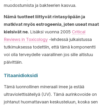
muodostumista ja bakteerien kasvua.
Nämä tuotteet liittyvät rintasyöpään ja
matkivat myös estrogeenia, joten useat maat
kielsivät ne.
Lisäksi vuonna 2005
Critical
Reviews in Toxicology
-lehdessä julkaistussa
tutkimuksessa todettiin, että tämä komponentti
voi olla terveydelle vaarallinen jos sille altistuu
päivittäin.
Titaanidioksidi
Tämä luonnollinen mineraali imee ja estää
ultraviolettisäteilyä (UV). Tämä aurinkovoide on
johtanut huomattavaan keskusteluun, koska sen