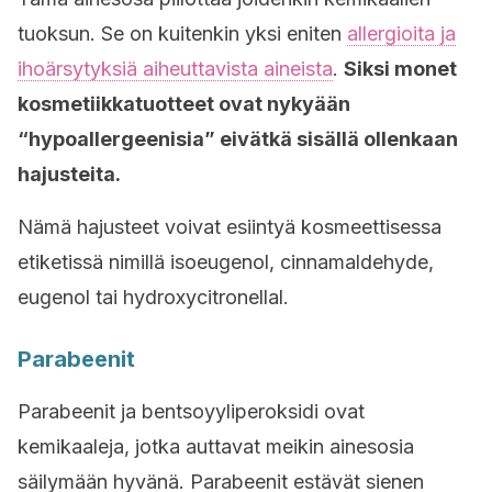
tuoksun. Se on kuitenkin yksi eniten
allergioita ja
ihoärsytyksiä aiheuttavista aineista
.
Siksi monet
kosmetiikkatuotteet ovat nykyään
“hypoallergeenisia” eivätkä sisällä ollenkaan
hajusteita.
Nämä hajusteet voivat esiintyä kosmeettisessa
etiketissä nimillä isoeugenol, cinnamaldehyde,
eugenol tai hydroxycitronellal.
Parabeenit
Parabeenit ja bentsoyyliperoksidi ovat
kemikaaleja, jotka auttavat meikin ainesosia
säilymään hyvänä. Parabeenit estävät sienen