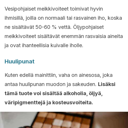
Vesipohjaiset meikkivoiteet toimivat hyvin
ihmisillä, joilla on normaali tai rasvainen iho, koska
ne sisältävät 50-60 % vettä. Öljypohjaiset
meikkivoiteet sisältävät enemmän rasvaisia ​​aineita
ja ovat ihanteellisia kuivalle iholle.
Huulipunat
Kuten edellä mainittiin, vaha on ainesosa, joka
antaa huulipunan muodon ja sakeuden.
Lisäksi
tämä tuote voi sisältää alkoholia, öljyä,
väripigmenttejä ja kosteusvoiteita.