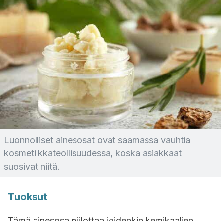
Luonnolliset ainesosat ovat saamassa vauhtia
kosmetiikkateollisuudessa, koska asiakkaat
suosivat niitä.
Tuoksut
Tämä ainesosa piilottaa joidenkin kemikaalien