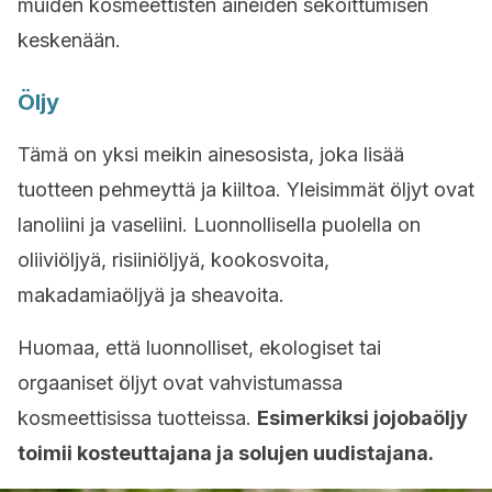
muiden kosmeettisten aineiden sekoittumisen
keskenään.
Öljy
Tämä on yksi meikin ainesosista, joka lisää
tuotteen pehmeyttä ja kiiltoa. Yleisimmät öljyt ovat
lanoliini ja vaseliini. Luonnollisella puolella on
oliiviöljyä, risiiniöljyä, kookosvoita,
makadamiaöljyä ja sheavoita.
Huomaa, että luonnolliset, ekologiset tai
orgaaniset öljyt ovat vahvistumassa
kosmeettisissa tuotteissa.
Esimerkiksi jojobaöljy
toimii kosteuttajana ja solujen uudistajana.