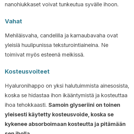
nanohiukkaset voivat tunkeutua syvälle ihoon.
Vahat
Mehiläisvaha, candelilla ja karnaubavaha ovat
yleisiä huulipunissa teksturointiaineina. Ne
toimivat myös esteenä meikissä.
Kosteusvoiteet
Hyaluronihappo on yksi halutuimmista ainesosista,
koska se hidastaa ihon ikääntymistä ja kosteuttaa
ihoa tehokkaasti.
Samoin glyseriini on toinen
yleisesti käytetty kosteusvoide, koska se
kykenee absorboimaan kosteutta ja pitämään
sen iholla.