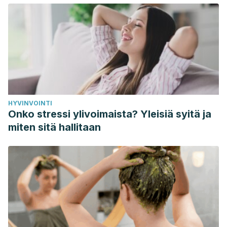
potential risks to human health.”
Critical reviews in
toxicology
35.5 (2005): 435-458.
HYVINVOINTI
Onko stressi ylivoimaista? Yleisiä syitä ja
miten sitä hallitaan