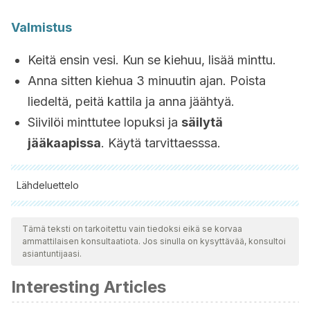
Valmistus
Keitä ensin vesi. Kun se kiehuu, lisää minttu.
Anna sitten kiehua 3 minuutin ajan. Poista
liedeltä, peitä kattila ja anna jäähtyä.
Siivilöi minttutee lopuksi ja
säilytä
jääkaapissa
. Käytä tarvittaesssa.
Lähdeluettelo
Kaikki lainatut lähteet tarkistettiin perusteellisesti tiimimme
toimesta varmistaaksemme niiden laadun, luotettavuuden,
Tämä teksti on tarkoitettu vain tiedoksi eikä se korvaa
ammattilaisen konsultaatiota. Jos sinulla on kysyttävää, konsultoi
ajantasaisuuden ja pätevyyden. Tämän artikkelin bibliografia
asiantuntijaasi.
katsottiin luotettavaksi ja akateemisesti tai tieteellisesti tarkaksi.
Interesting Articles
Khan, N., & Mukhtar, H. (2007). Tea polyphenols for health
promotion. Life Sciences.