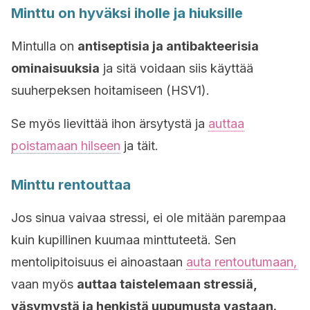
Minttu on hyväksi iholle ja hiuksille
Mintulla on
antiseptisia ja antibakteerisia
ominaisuuksia
ja sitä voidaan siis käyttää
suuherpeksen hoitamiseen (HSV1).
Se myös lievittää ihon ärsytystä ja
auttaa
poistamaan hilseen
ja täit.
Minttu rentouttaa
Jos sinua vaivaa stressi, ei ole mitään parempaa
kuin kupillinen kuumaa minttuteetä. Sen
mentolipitoisuus ei ainoastaan
auta rentoutumaan,
vaan myös
auttaa
taistelemaan stressiä,
väsymystä ja henkistä uupumusta vastaan.