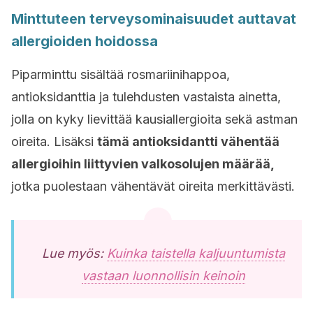
Minttuteen terveysominaisuudet auttavat
allergioiden hoidossa
Piparminttu sisältää rosmariinihappoa,
antioksidanttia ja tulehdusten vastaista ainetta,
jolla on kyky lievittää kausiallergioita sekä astman
oireita. Lisäksi
tämä antioksidantti vähentää
allergioihin liittyvien valkosolujen määrää,
jotka puolestaan vähentävät oireita merkittävästi.
Lue myös:
Kuinka taistella kaljuuntumista
vastaan luonnollisin keinoin