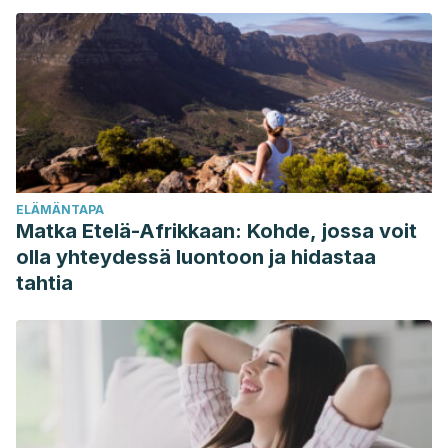
https://doi.org/10.1016/j.lfs.2007.06.011
Reuter, J., Wölfle, U., Weckesser, S., & Schempp, C. (2010).
Which plant for which skin disease? Part 1: Atopic
dermatitis, psoriasis, acne, condyloma and herpes simplex.
JDDG: Journal Der Deutschen Dermatologischen
Gesellschaft.
https://doi.org/10.1111/j.1610-0387.2010.07496.x
Triantaphyllou, K., Blekas, G., & Boskou, D. (2001).
ELÄMÄNTAPA
Antioxidative properties of water extracts obtained from
Matka Etelä-Afrikkaan: Kohde, jossa voit
herbs of the species Lamiaceae. International Journal of
olla yhteydessä luontoon ja hidastaa
Food Sciences and Nutrition.
tahtia
https://doi.org/10.1080/09637480120057512