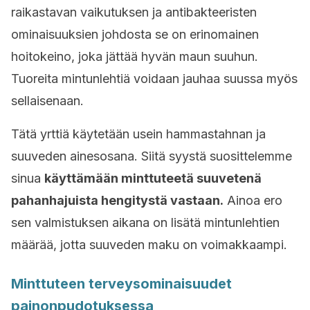
raikastavan vaikutuksen ja antibakteeristen
ominaisuuksien johdosta se on erinomainen
hoitokeino, joka jättää hyvän maun suuhun.
Tuoreita mintunlehtiä voidaan jauhaa suussa myös
sellaisenaan.
Tätä yrttiä käytetään usein hammastahnan ja
suuveden ainesosana. Siitä syystä suosittelemme
sinua
käyttämään minttuteetä suuvetenä
pahanhajuista hengitystä vastaan.
Ainoa ero
sen valmistuksen aikana on lisätä mintunlehtien
määrää, jotta suuveden maku on voimakkaampi.
Minttuteen terveysominaisuudet
painonpudotuksessa