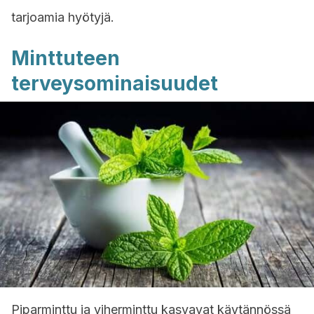
tarjoamia hyötyjä.
Minttuteen
terveysominaisuudet
Piparminttu ja viherminttu kasvavat käytännössä