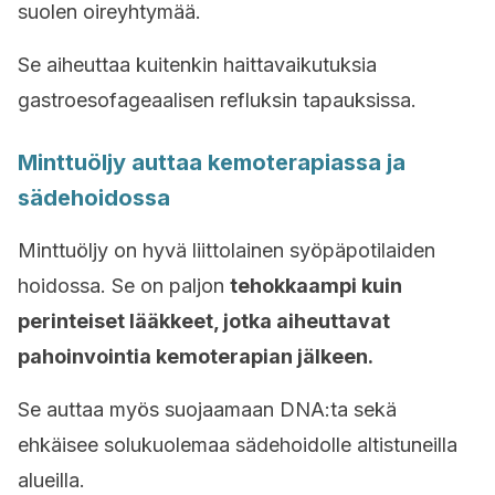
suolen oireyhtymää.
Se aiheuttaa kuitenkin haittavaikutuksia
gastroesofageaalisen refluksin tapauksissa.
Minttuöljy auttaa kemoterapiassa ja
sädehoidossa
Minttuöljy on hyvä liittolainen syöpäpotilaiden
hoidossa. Se on paljon
tehokkaampi kuin
perinteiset lääkkeet, jotka aiheuttavat
pahoinvointia kemoterapian jälkeen.
Se auttaa myös suojaamaan DNA:ta sekä
ehkäisee solukuolemaa sädehoidolle altistuneilla
alueilla.