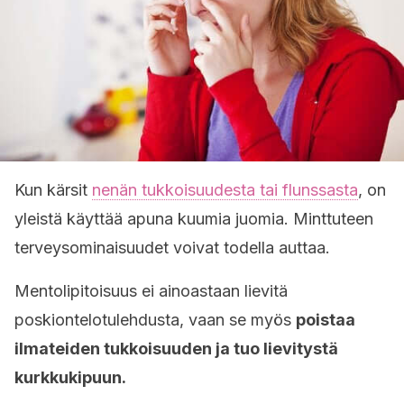
Kun kärsit
nenän tukkoisuudesta tai flunssasta
, on
yleistä käyttää apuna kuumia juomia. Minttuteen
terveysominaisuudet voivat todella auttaa.
Mentolipitoisuus ei ainoastaan lievitä
poskiontelotulehdusta, vaan se myös
poistaa
ilmateiden tukkoisuuden ja tuo lievitystä
kurkkukipuun.