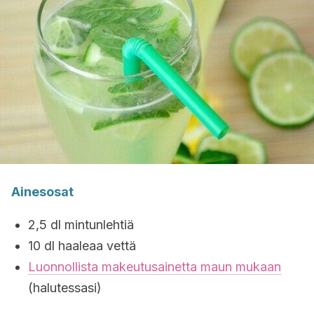
Ainesosat
2,5 dl mintunlehtiä
10 dl haaleaa vettä
Luonnollista makeutusainetta maun mukaan
(halutessasi)