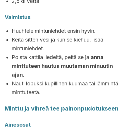
2,5 dl vettä
Valmistus
Huuhtele mintunlehdet ensin hyvin.
Keitä sitten vesi ja kun se kiehuu, lisää
mintunlehdet.
Poista kattila liedeltä, peitä se ja
anna
minttuteen hautua muutaman minuutin
ajan.
Nauti lopuksi kupillinen kuumaa tai lämmintä
minttuteetä.
Minttu ja vihreä tee painonpudotukseen
Ainesosat