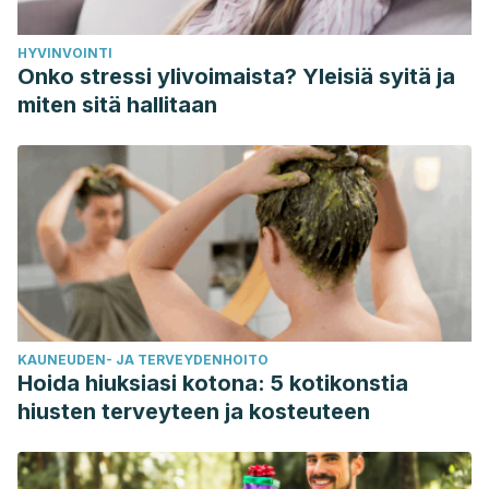
HYVINVOINTI
Onko stressi ylivoimaista? Yleisiä syitä ja
miten sitä hallitaan
KAUNEUDEN- JA TERVEYDENHOITO
Hoida hiuksiasi kotona: 5 kotikonstia
hiusten terveyteen ja kosteuteen