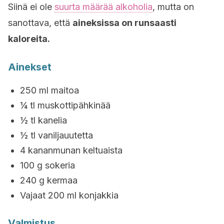
Siinä ei ole
suurta määrää alkoholia
, mutta on
sanottava, että
aineksissa on runsaasti
kaloreita.
Ainekset
250 ml maitoa
¼ tl muskottipähkinää
½ tl kanelia
½ tl vaniljauutetta
4 kananmunan keltuaista
100 g sokeria
240 g kermaa
Vajaat 200 ml konjakkia
Valmistus