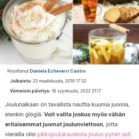
Kirjoittanut
Daniela Echeverri Castro
Julkaistu
:
23 maaliskuuta, 2019 17:32
Viimeisin päivitys:
16 syyskuuta, 2022 21:17
Joulunaikaan on tavallista nauttia kuumia juomia,
etenkin glögiä.
Voit valita joskus myös vähän
erilaisemmat juomat joulunviettoon
, jotta
vierailla olisi
pikkujoulukaudesta joulun pyhiin asti