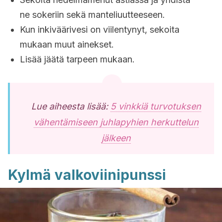
ne sokeriin sekä manteliuutteeseen.
Kun inkiväärivesi on viilentynyt, sekoita
mukaan muut ainekset.
Lisää jäätä tarpeen mukaan.
Lue aiheesta lisää:
5 vinkkiä turvotuksen
vähentämiseen juhlapyhien herkuttelun
jälkeen
Kylmä valkoviinipunssi