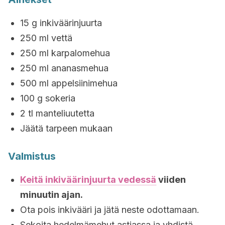
15 g inkiväärinjuurta
250 ml vettä
250 ml karpalomehua
250 ml ananasmehua
500 ml appelsiinimehua
100 g sokeria
2 tl manteliuutetta
Jäätä tarpeen mukaan
Valmistus
Keitä inkiväärinjuurta vedessä
viiden
minuutin ajan.
Ota pois inkivääri ja jätä neste odottamaan.
Sekoita hedelmämehut astiassa ja yhdistä