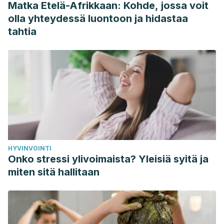
Matka Etelä-Afrikkaan: Kohde, jossa voit
Malatji, B. G., Meyer, H., Mason, S., Engelke, U. F. H.,
olla yhteydessä luontoon ja hidastaa
Wevers, R. A., van Reenen, M., & Reinecke, C. J. (2017). A
tahtia
diagnostic biomarker profile for fibromyalgia syndrome
based on an NMR metabolomics study of selected patients
and controls. BMC Neurology, 17(1), 88.
https://doi.org/10.1186/s12883-017-0863-9
HYVINVOINTI
Onko stressi ylivoimaista? Yleisiä syitä ja
miten sitä hallitaan