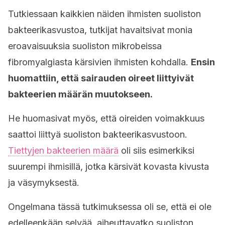
Tutkiessaan kaikkien näiden ihmisten suoliston
bakteerikasvustoa, tutkijat havaitsivat monia
eroavaisuuksia suoliston mikrobeissa
fibromyalgiasta kärsivien ihmisten kohdalla.
Ensin
huomattiin, että sairauden oireet liittyivät
bakteerien määrän muutokseen.
He huomasivat myös, että oireiden voimakkuus
saattoi liittyä suoliston bakteerikasvustoon.
Tiettyjen bakteerien määrä
oli siis esimerkiksi
suurempi ihmisillä, jotka kärsivät kovasta kivusta
ja väsymyksestä.
Ongelmana tässä tutkimuksessa oli se, että ei ole
edelleenkään selvää, aiheuttavatko suoliston