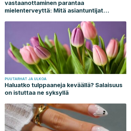
vastaanottaminen parantaa
mielenterveyttä: Mitä asiantuntijat
sanovat
PUUTARHAT JA ULKOA
Haluatko tulppaaneja keväällä? Salaisuus
on istuttaa ne syksyllä