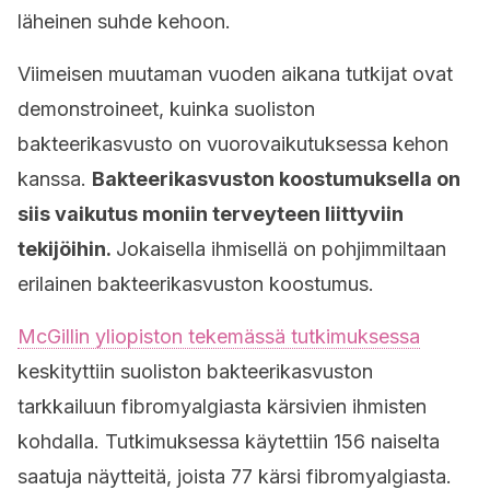
läheinen suhde kehoon.
Viimeisen muutaman vuoden aikana tutkijat ovat
demonstroineet, kuinka suoliston
bakteerikasvusto on vuorovaikutuksessa kehon
kanssa.
Bakteerikasvuston koostumuksella on
siis vaikutus moniin terveyteen liittyviin
tekijöihin.
Jokaisella ihmisellä on pohjimmiltaan
erilainen bakteerikasvuston koostumus.
McGillin yliopiston tekemässä tutkimuksessa
keskityttiin suoliston bakteerikasvuston
tarkkailuun fibromyalgiasta kärsivien ihmisten
kohdalla. Tutkimuksessa käytettiin 156 naiselta
saatuja näytteitä, joista 77 kärsi fibromyalgiasta.