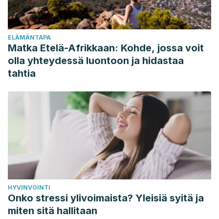
Laura Yesenia Fajardo Hurtado. Efecto de los aceites
esenciales en los síntomas emocionales de la ansiedad,
depresión y estrés una revisión literatura. Universidad de
ELÄMÄNTAPA
Ciencias Aplicadas y Ambientales, 2018. Disponible en:
Matka Etelä-Afrikkaan: Kohde, jossa voit
https://repository.udca.edu.co/bitstream/11158/920/1/Zuluag
olla yhteydessä luontoon ja hidastaa
tahtia
HYVINVOINTI
Onko stressi ylivoimaista? Yleisiä syitä ja
miten sitä hallitaan