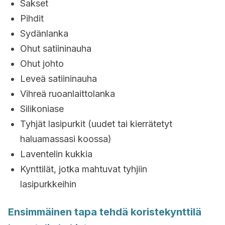
Sakset
Pihdit
Sydänlanka
Ohut satiininauha
Ohut johto
Leveä satiininauha
Vihreä ruoanlaittolanka
Silikoniase
Tyhjät lasipurkit (uudet tai kierrätetyt
haluamassasi koossa)
Laventelin kukkia
Kynttilät, jotka mahtuvat tyhjiin
lasipurkkeihin
Ensimmäinen tapa tehdä koristekynttilä