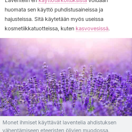
Laventelin eri
käyttötarkoituksista
voidaan
huomata sen käyttö puhdistusaineissa ja
hajusteissa. Sitä käytetään myös useissa
kosmetiikkatuotteissa, kuten
kasvovesissä
.
Monet ihmiset käyttävät laventelia ahdistuksen
vähentämiseen eteeristen öljyjen muodossa.