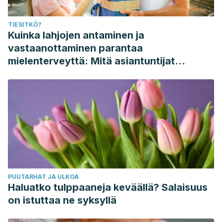
TIESITKÖ?
Kuinka lahjojen antaminen ja
vastaanottaminen parantaa
mielenterveyttä: Mitä asiantuntijat
sanovat
PUUTARHAT JA ULKOA
Haluatko tulppaaneja keväällä? Salaisuus
on istuttaa ne syksyllä