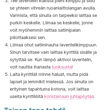
Tee laventelin kukista pieni kimppu ja sido
se yhteen vihreän ruoanlaittolangan avulla.
Varmista, että sinulla on tarpeeksi laittaa se
purkin keskelle. Liimaa se keskelle, jonne
voit myöhemmin laittaa satiinipalan
piilottaaksesi sen.
Liimaa ohut satiininauha laventelikimppuun.
Sinun tarvitsee vain laittaa kynttilä sisälle ja
sytyttää se. Kun lämpö aktivoi laventelin,
voit nauttia ihanasta
tuoksusta
!
Laita kynttilät minne haluat, mutta pidä
lapset ja lemmikit mielessä. Jos sinulla on
erityinen tapahtuma kotona, voit laittaa
useita kynttilöitä
koristamaan juhlapöytää
.