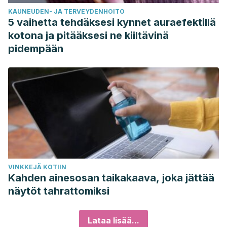
KAUNEUDEN- JA TERVEYDENHOITO
5 vaihetta tehdäksesi kynnet auraefektillä
kotona ja pitääksesi ne kiiltävinä
pidempään
VINKKEJÄ KOTIIN
Kahden ainesosan taikakaava, joka jättää
näytöt tahrattomiksi
Lataa lisää...