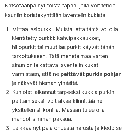
Katsotaanpa nyt toista tapaa, jolla voit tehdä
kauniin koristekynttilän laventelin kukista:
Mittaa lasipurkki. Muista, että tämä voi olla
kierrätetty purkki: kahvipakkaukset,
hillopurkit tai muut lasipurkit käyvät tähän
tarkoitukseen. Tätä menetelmää varten
sinun on leikattava laventelin kukat
varmistaen, että ne
peittävät purkin pohjan
ja näkyvät hieman ylhäältä.
Kun olet leikannut tarpeeksi kukkia purkin
peittämiseksi, voit alkaa kiinnittää ne
yksitellen silikonilla. Massan tulee olla
mahdollisimman paksua.
Leikkaa nyt pala ohuesta narusta ja kiedo se