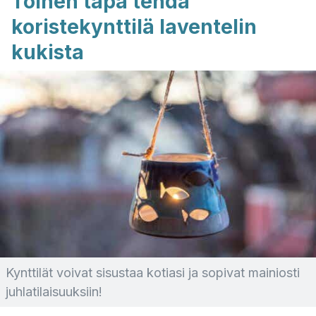
Toinen tapa tehdä
koristekynttilä laventelin
kukista
Kynttilät voivat sisustaa kotiasi ja sopivat mainiosti
juhlatilaisuuksiin!