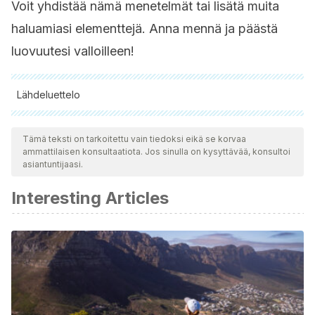
Voit yhdistää nämä menetelmät tai lisätä muita
haluamiasi elementtejä. Anna mennä ja päästä
luovuutesi valloilleen!
Lähdeluettelo
Kaikki lainatut lähteet tarkistettiin perusteellisesti tiimimme
toimesta varmistaaksemme niiden laadun, luotettavuuden,
Tämä teksti on tarkoitettu vain tiedoksi eikä se korvaa
ammattilaisen konsultaatiota. Jos sinulla on kysyttävää, konsultoi
ajantasaisuuden ja pätevyyden. Tämän artikkelin bibliografia
asiantuntijaasi.
katsottiin luotettavaksi ja akateemisesti tai tieteellisesti tarkaksi.
Interesting Articles
D. Manuel Marqués Camarena. Composición química de los
aceites esenciales de Lavanda y Tomillo. Determinación de
la actividad antifúngica. Universitat Politécnica de Valencia,
2015. Disponible en:
https://riunet.upv.es/bitstream/handle/10251/62057/T
sequence=1