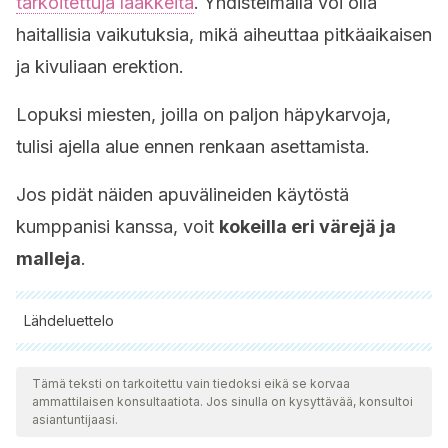
tarkoitettuja lääkkeitä
. Yhdistelmällä voi olla
haitallisia vaikutuksia, mikä aiheuttaa pitkäaikaisen
ja kivuliaan erektion.
Lopuksi miesten, joilla on paljon häpykarvoja,
tulisi ajella alue ennen renkaan asettamista.
Jos pidät näiden apuvälineiden käytöstä
kumppanisi kanssa, voit
kokeilla eri värejä ja
malleja
.
Lähdeluettelo
Kaikki lainatut lähteet tarkistettiin perusteellisesti tiimimme
toimesta varmistaaksemme niiden laadun, luotettavuuden,
Tämä teksti on tarkoitettu vain tiedoksi eikä se korvaa
ammattilaisen konsultaatiota. Jos sinulla on kysyttävää, konsultoi
ajantasaisuuden ja pätevyyden. Tämän artikkelin bibliografia
asiantuntijaasi.
katsottiin luotettavaksi ja akateemisesti tai tieteellisesti tarkaksi.