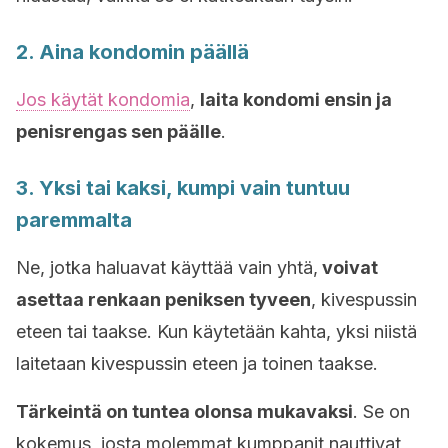
2. Aina kondomin päällä
Jos käytät kondomia
,
laita kondomi ensin ja
penisrengas sen päälle
.
3. Yksi tai kaksi, kumpi vain tuntuu
paremmalta
Ne, jotka haluavat käyttää vain yhtä,
voivat
asettaa renkaan peniksen tyveen
, kivespussin
eteen tai taakse. Kun käytetään kahta, yksi niistä
laitetaan kivespussin eteen ja toinen taakse.
Tärkeintä on tuntea olonsa mukavaksi
. Se on
kokemus, josta molemmat kumppanit nauttivat,