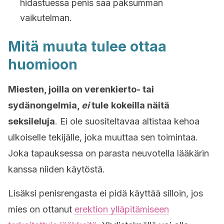
hidastuessa penis saa paksumman
vaikutelman.
Mitä muuta tulee ottaa
huomioon
Miesten, joilla on verenkierto- tai
sydänongelmia,
ei
tule
kokeilla näitä
seksileluja
. Ei ole suositeltavaa altistaa kehoa
ulkoiselle tekijälle, joka muuttaa sen toimintaa.
Joka tapauksessa on parasta neuvotella lääkärin
kanssa niiden käytöstä.
Lisäksi penisrengasta ei pidä käyttää silloin, jos
mies on ottanut
erektion ylläpitämiseen