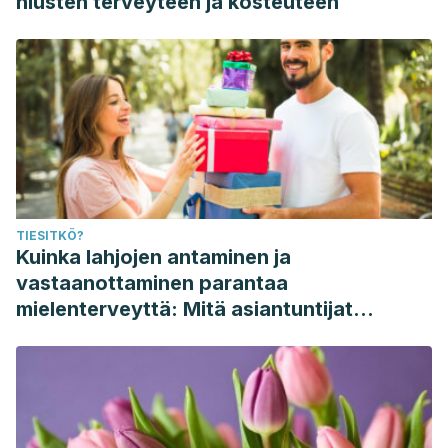
hiusten terveyteen ja kosteuteen
TIESITKÖ?
Kuinka lahjojen antaminen ja
vastaanottaminen parantaa
mielenterveyttä: Mitä asiantuntijat
sanovat