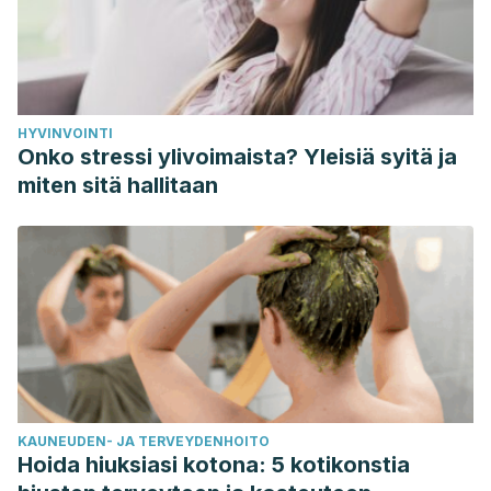
Miranda, E., Taniguchi, H., Cao, D., Hald, G., Jannini, E., &
Mulhall, J. (2019). Application of Sex Aids in Men With
Sexual Dysfunction: A Review.
Journal of Sexual Medicine,
16
(6), 767-780.
HYVINVOINTI
https://pmc.ncbi.nlm.nih.gov/articles/PMC8519170/
Onko stressi ylivoimaista? Yleisiä syitä ja
miten sitä hallitaan
KAUNEUDEN- JA TERVEYDENHOITO
Hoida hiuksiasi kotona: 5 kotikonstia