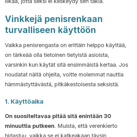
liikaa, jotta seksi ei keskeydy sen takia.
Vinkkejä penisrenkaan
turvalliseen käyttöön
Vaikka penisrengasta on erittäin helppo käyttää,
on tärkeää olla tietoinen tietyistä asioista,
varsinkin kun käytät sitä ensimmäistä kertaa. Jos
noudatat näitä ohjeita, voitte molemmat nauttia
hämmästyttävästä, pitkäkestoisesta seksistä.
1. Käyttöaika
On suositeltavaa
pitää sitä enintään 30
minuuttia
putkeen
. Muista, että verenkierto
hidastuu, vaikka se ei katkeakaan täysin.