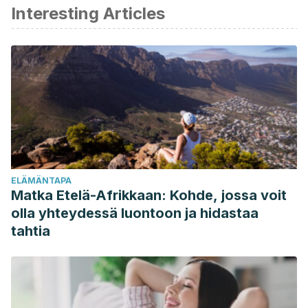
Interesting Articles
Dawood, O., Tabibi, S., Fiuk, J., Patel, N., & El-Zawahry, A.
(2020). Penile ring entrapment – A true urologic
emergency: Grading, approach, and management.
Urology
Annals, 12
(1), 15-18.
https://journals.lww.com/urol/fulltext/2020/12010/Penile_ring_
Dickstein, D. R., Edwards, C. R., Lehrer, E. J., Tarras, E. S.,
Gallitto, M., Sfakianos, J., Galsky, M. D., Stock, R., Safer, J.
D., Rosser, B. R. S., & Marshall, D. C. (2023). Sexual health
and treatment-related sexual dysfunction in sexual and
ELÄMÄNTAPA
gender minorities with prostate cancer.
Nature Reviews
Matka Etelä-Afrikkaan: Kohde, jossa voit
Urology, 20
(6), 332-355.
olla yhteydessä luontoon ja hidastaa
https://pmc.ncbi.nlm.nih.gov/articles/PMC10389287/
tahtia
Forrester, M. B. (2022). Penis Ring Injuries Treated at
Emergency Departments.
Journal of Sex and Marital
Therapy, 48
(2), 103-111.
https://pubmed.ncbi.nlm.nih.gov/33734034/