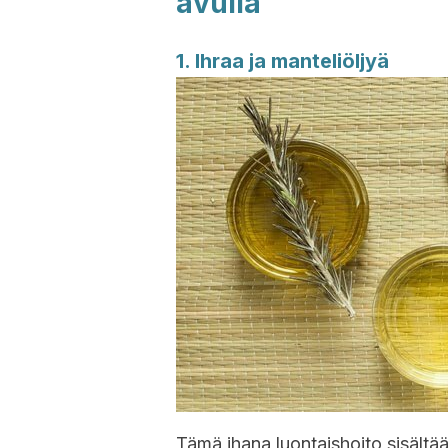
avulla
1. Ihraa ja manteliöljyä
Tämä ihana luontaishoito sisältää