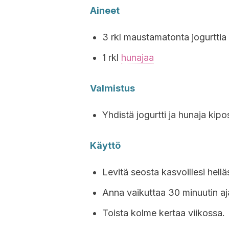
Aineet
3 rkl maustamatonta jogurttia
1 rkl
hunajaa
Valmistus
Yhdistä jogurtti ja hunaja kipo
Käyttö
Levitä seosta kasvoillesi hellä
Anna vaikuttaa 30 minuutin aja
Toista kolme kertaa viikossa.