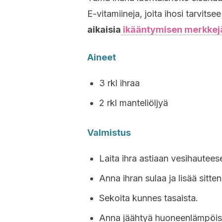
E-vitamiineja, joita ihosi tarvits
aikaisia
ikääntymisen merkkej
Aineet
3 rkl ihraa
2 rkl manteliöljyä
Valmistus
Laita ihra astiaan vesihautees
Anna ihran sulaa ja lisää sitten
Sekoita kunnes tasaista.
Anna jäähtyä huoneenlämpöiseks