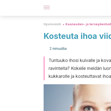
Hyvinvointi
Kauneuden- ja terveydenhoi
Kosteuta ihoa vii
2 minuuttia
Tuntuuko ihosi kuivalle ja kova
ravinteita? Kokeile meidän luo
kukkarolle ja kosteuttavat ihoas