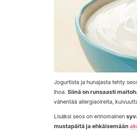
Jogurtista ja hunajasta tehty s
ihoa.
Siinä on runsaasti maitoh
vähentää allergiaoireita, kuivuutt
Lisäksi seos on erinomainen
syv
mustapäitä ja ehkäisemään
ak