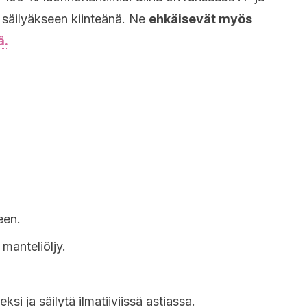
ee säilyäkseen kiinteänä. Ne
ehkäisevät myös
ä.
een.
 manteliöljy.
i ja säilytä ilmatiiviissä astiassa.