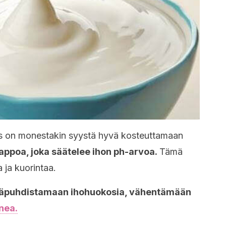
eos on monestakin syystä hyvä kosteuttamaan
appoa, joka säätelee ihon ph-arvoa.
Tämä
a ja kuorintaa.
äpuhdistamaan ihohuokosia, vähentämään
nea.