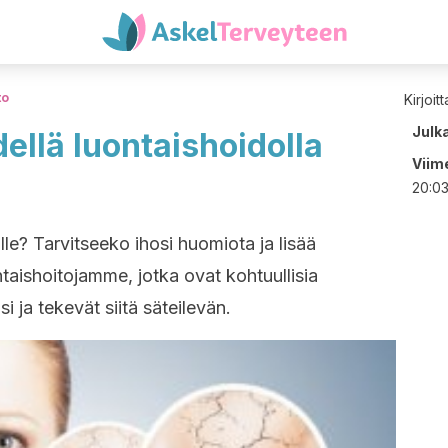
to
Kirjoit
Julk
dellä luontaishoidolla
Viime
20:0
lle? Tarvitseeko ihosi huomiota ja lisää
ntaishoitojamme, jotka ovat kohtuullisia
i ja tekevät siitä säteilevän.