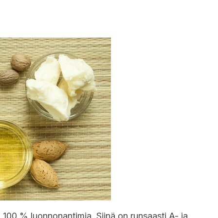
 100 % luonnonantimia. Siinä on runsaasti A- ja