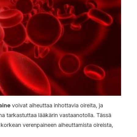
aine
voivat aiheuttaa inhottavia oireita, ja
na tarkastuttaa lääkärin vastaanotolla. Tässä
 korkean verenpaineen aiheuttamista oireista,