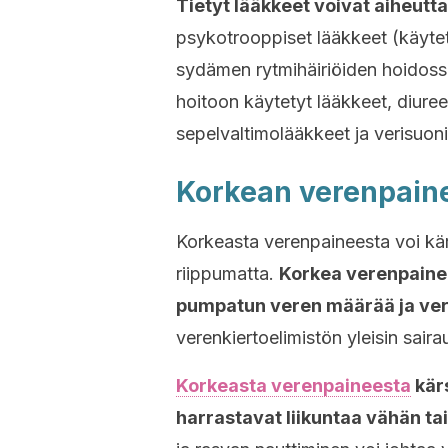
Tietyt lääkkeet voivat aiheut
psykotrooppiset lääkkeet (käyt
sydämen rytmihäiriöiden hoidoss
hoitoon käytetyt lääkkeet, diureet
sepelvaltimolääkkeet ja verisuoni
Korkean verenpaine
Korkeasta verenpaineesta voi kä
riippumatta.
Korkea verenpaine t
pumpatun veren määrää ja ver
verenkiertoelimistön yleisin saira
Korkeasta verenpaineesta
kärs
harrastavat liikuntaa vähän tai