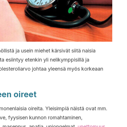
llistä ja usein miehet kärsivät siitä naisia
 esiintyy etenkin yli nelikymppisillä ja
a kolesteroliarvo johtaa yleensä myös korkeaan
en oireet
onenlaisia oireita. Yleisimpiä näistä ovat mm.
ve, fyysisen kunnon romahtaminen,
, masennus, apatia, uniongelmat,
unettomuus
,