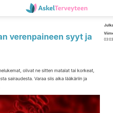
Julk
Viime
an verenpaineen syyt ja
03:0
elukemat, olivat ne sitten matalat tai korkeat,
ta sairaudesta. Varaa siis aika lääkäriin ja
.