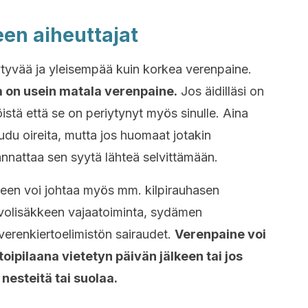
en aiheuttajat
ytyvää ja yleisempää kuin korkea verenpaine.
lla on usein matala verenpaine.
Jos äidilläsi on
stä että se on periytynyt myös sinulle. Aina
udu oireita, mutta jos huomaat jotakin
nnattaa sen syytä lähteä selvittämään.
een voi johtaa myös mm. kilpirauhasen
ivolisäkkeen vajaatoiminta, sydämen
 verenkiertoelimistön sairaudet.
Verenpaine voi
pilaana vietetyn päivän jälkeen tai jos
 nesteitä tai suolaa.