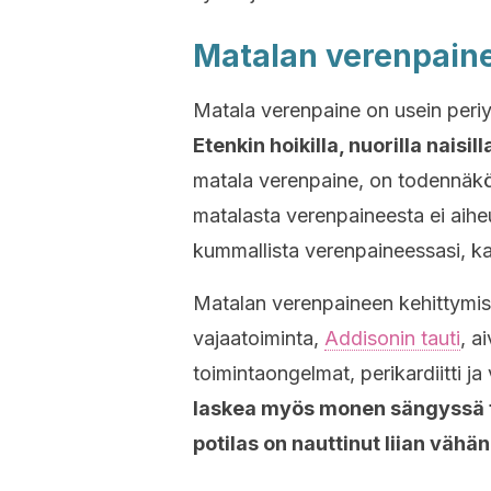
Matalan verenpaine
Matala verenpaine on usein peri
Etenkin hoikilla, nuorilla naisi
matala verenpaine, on todennäköi
matalasta verenpaineesta ei aihe
kummallista verenpaineessasi, ka
Matalan verenpaineen kehittymis
vajaatoiminta,
Addisonin tauti
, a
toimintaongelmat, perikardiitti ja
laskea myös monen sängyssä toi
potilas on nauttinut liian vähän