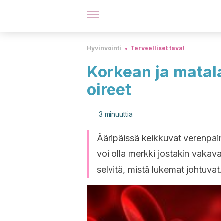
Hyvinvointi
Terveelliset tavat
Korkean ja matal
oireet
3 minuuttia
Ääripäissä keikkuvat verenpain
voi olla merkki jostakin vakavas
selvitä, mistä lukemat johtuvat