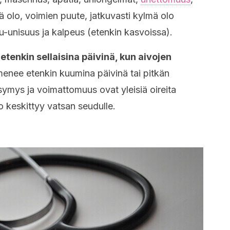
ä olo, voimien puute, jatkuvasti kylmä olo
mu-unisuus ja kalpeus (etenkin kasvoissa).
tenkin sellaisina päivinä, kun aivojen
menee etenkin kuumina päivinä tai pitkän
symys ja voimattomuus ovat yleisiä oireita
o keskittyy vatsan seudulle.