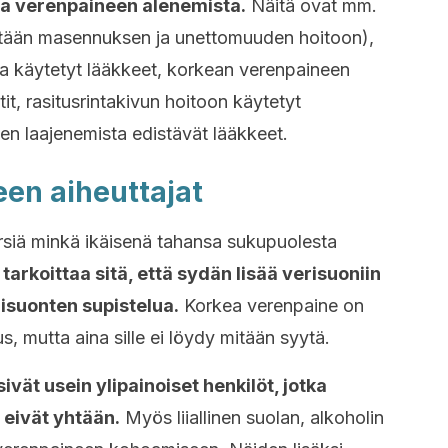
taa verenpaineen alenemista.
Näitä ovat mm.
etään masennuksen ja unettomuuden hoitoon),
a käytetyt lääkkeet, korkean verenpaineen
it, rasitusrintakivun hoitoon käytetyt
en laajenemista edistävät lääkkeet.
en aiheuttajat
rsiä minkä ikäisenä tahansa sukupuolesta
arkoittaa sitä, että sydän lisää verisuoniin
isuonten supistelua.
Korkea verenpaine on
us, mutta aina sille ei löydy mitään syytä.
ivät usein ylipainoiset henkilöt, jotka
 eivät yhtään.
Myös liiallinen suolan, alkoholin