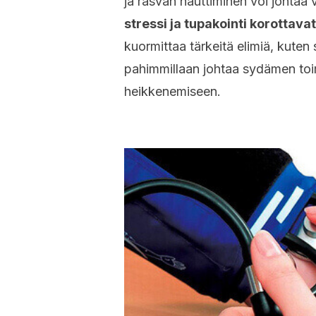
ja rasvan nauttiminen voi johtaa
stressi ja tupakointi korottava
kuormittaa tärkeitä elimiä, kuten 
pahimmillaan johtaa sydämen to
heikkenemiseen.