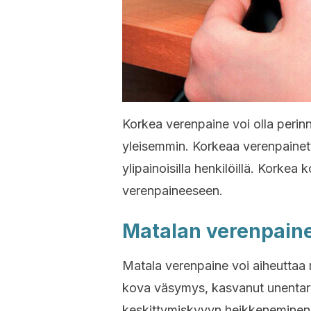
Korkea verenpaine voi olla perinnö
yleisemmin. Korkeaa verenpainetta
ylipainoisilla henkilöillä. Korke
verenpaineeseen.
Matalan verenpaine
Matala verenpaine voi aiheuttaa m
kova väsymys, kasvanut unentar
keskittymiskyvyn heikkeneminen