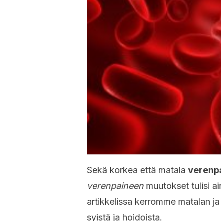
Sekä korkea että matala
verenp
verenpaineen
muutokset tulisi ai
artikkelissa kerromme matalan ja
syistä ja hoidoista.