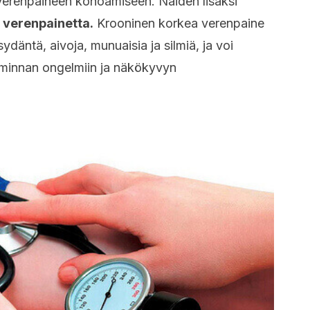
 verenpaineen kohoamiseen. Näiden lisäksi
t verenpainetta.
Krooninen korkea verenpaine
sydäntä, aivoja, munuaisia ja silmiä, ja voi
iminnan ongelmiin ja näkökyvyn