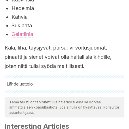
Hedelmiä
Kahvia
Suklaata
Gelatiinia
Kala, liha, täysjyvät, parsa, virvoitusjuomat,
pinaatti ja sienet voivat olla haitallisia kihdille,
joten niitä tulisi syödä maltillisesti.
Lähdeluettelo
Kaikki lainatut lähteet tarkistettiin perusteellisesti tiimimme
toimesta varmistaaksemme niiden laadun, luotettavuuden,
Tämä teksti on tarkoitettu vain tiedoksi eikä se korvaa
ammattilaisen konsultaatiota. Jos sinulla on kysyttävää, konsultoi
ajantasaisuuden ja pätevyyden. Tämän artikkelin bibliografia
asiantuntijaasi.
katsottiin luotettavaksi ja akateemisesti tai tieteellisesti tarkaksi.
Interesting Articles
Maiuolo, J., Oppedisano, F., Gratteri, S., Muscoli, C., &