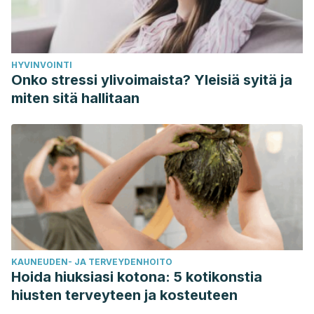
HYVINVOINTI
Onko stressi ylivoimaista? Yleisiä syitä ja
miten sitä hallitaan
KAUNEUDEN- JA TERVEYDENHOITO
Hoida hiuksiasi kotona: 5 kotikonstia
hiusten terveyteen ja kosteuteen