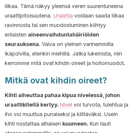
liikaa. Tämä näkyy yleensä veren suurentuneena
uraattipitoisuutena.
Uraattia
voidaan saada liikaa
ravinnosta tai sen muodostuminen kiihtyy
erilaisten
aineenvaihduntahäiriöiden
seurauksena.
Vaiva on yleinen vanhemmilla
ikäpolvilla, etenkin miehillä. Jatka lukemista, niin
kerromme mitä ovat kihdin oireet ja hoitomuodot
.
Mitkä ovat kihdin oireet?
Kihti aiheuttaa pahaa kipua nivelessä, johon
uraattikiteitä kertyy.
Nivel
voi turvota, tulehtua ja
iho voi muuttua punaiseksi ja kiiltäväksi. Usein
kihti nostattaa alhaisen
kuumeen.
Kun tauti