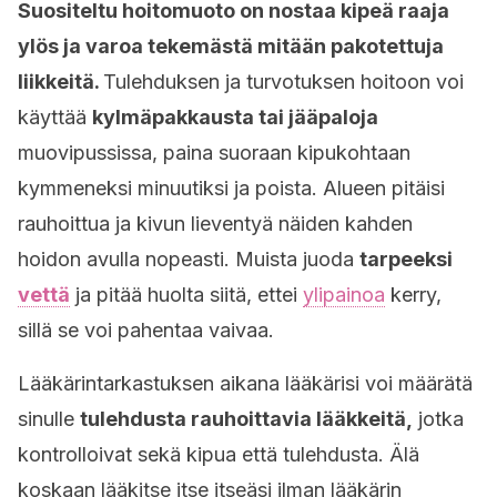
Suositeltu hoitomuoto on nostaa kipeä raaja
ylös ja varoa tekemästä mitään pakotettuja
liikkeitä.
Tulehduksen ja turvotuksen hoitoon voi
käyttää
kylmäpakkausta tai jääpaloja
muovipussissa, paina suoraan kipukohtaan
kymmeneksi minuutiksi ja poista. Alueen pitäisi
rauhoittua ja kivun lieventyä näiden kahden
hoidon avulla nopeasti. Muista juoda
tarpeeksi
vettä
ja pitää huolta siitä, ettei
ylipainoa
kerry,
sillä se voi pahentaa vaivaa.
Lääkärintarkastuksen aikana lääkärisi voi määrätä
sinulle
tulehdusta rauhoittavia lääkkeitä,
jotka
kontrolloivat sekä kipua että tulehdusta. Älä
koskaan lääkitse itse itseäsi ilman lääkärin