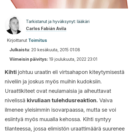
Tarkistanut ja hyväksynyt: lääkäri
Carlos Fabián Avila
Kirjoittanut
Toimitus
Julkaistu
:
20 kesäkuuta, 2015 01:08
Viimeisin päivitys:
19 joulukuuta, 2022 23:01
Kihti
johtuu uraatin eli virtsahapon kiteytymisestä
niveliin ja joskus myös muihin kudoksiin.
Uraattikiteet ovat neulamaisia ja aiheuttavat
nivelissä
kivuliaan tulehdusreaktion.
Vaiva
ilmenee yleisimmin isovarpaassa, mutta se voi
esiintyä myös muualla kehossa. Kihti syntyy
tilanteessa, jossa elimistön uraattimäärä suurenee