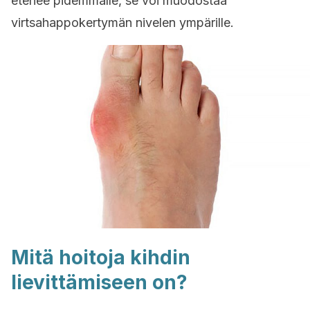
etenee pidemmälle, se voi muodostaa
virtsahappokertymän nivelen ympärille.
Mitä hoitoja kihdin
lievittämiseen on?