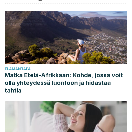
Mollace, V. (2016). Regulation of uric acid metabolism and
excretion. International Journal of Cardiology.
https://doi.org/10.1016/j.ijcard.2015.08.109
Monu, J. U. V., & Pope, T. L. (2004). Gout: A clinical and
radiologic review. Radiologic Clinics of North America.
https://doi.org/10.1016/S0033-8389(03)00158-1
Rho, Y. H., Zhu, Y., & Choi, H. K. (2011). The Epidemiology of
Uric Acid and Fructose. Seminars in Nephrology.
ELÄMÄNTAPA
https://doi.org/10.1016/j.semnephrol.2011.08.004
Matka Etelä-Afrikkaan: Kohde, jossa voit
olla yhteydessä luontoon ja hidastaa
tahtia