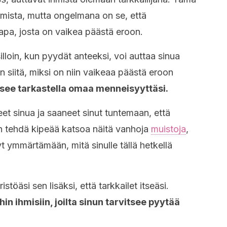
emista, mutta ongelmana on se, että
apa, josta on vaikea päästä eroon.
lloin, kun pyydät anteeksi, voi auttaa sinua
itä, miksi on niin vaikeaa päästä eroon
tsee tarkastella omaa menneisyyttäsi.
t sinua ja saaneet sinut tuntemaan, että
in tehdä kipeää katsoa näitä vanhoja
muistoja
,
yt ymmärtämään, mitä sinulle tällä hetkellä
töäsi sen lisäksi, että tarkkailet itseäsi.
in ihmisiin, joilta sinun tarvitsee pyytää