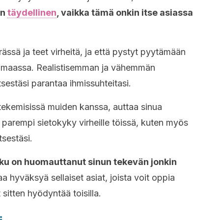
an
täydellinen
, vaikka tämä onkin itse asiassa
ssä ja teet virheitä, ja että pystyt pyytämään
si maassa. Realistisemman ja vähemmän
tsestäsi parantaa ihmissuhteitasi.
tekemisissä muiden kanssa, auttaa sinua
n parempi sietokyky virheille töissä, kuten myös
tsestäsi.
oku on huomauttanut sinun tekevän jonkin
a hyväksyä sellaiset asiat, joista voit oppia
it sitten hyödyntää toisilla.