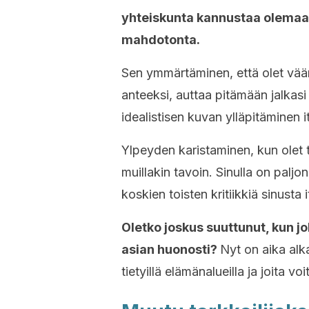
yhteiskunta kannustaa olema
mahdotonta.
Sen ymmärtäminen, että olet väärä
anteeksi, auttaa pitämään jalka
idealistisen kuvan ylläpitäminen i
Ylpeyden karistaminen, kun olet 
muillakin tavoin. Sinulla on paljo
koskien toisten kritiikkiä sinusta i
Oletko joskus suuttunut, kun j
asian huonosti?
Nyt on aika alka
tietyillä elämänalueilla ja joita vo