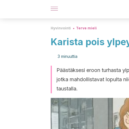
Hyvinvointi
Terve mieli
Karista pois ylpe
3 minuuttia
Päästäksesi eroon turhasta ylpe
jotka mahdollistavat lopulta ni
taustalla.