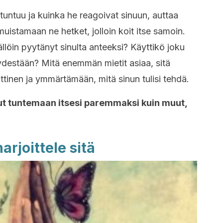
 tuntuu ja kuinka he reagoivat sinuun, auttaa
istamaan ne hetket, jolloin koit itse samoin.
tällöin pyytänyt sinulta anteeksi? Käyttikö joku
ydestään? Mitä enemmän mietit asiaa, sitä
nen ja ymmärtämään, mitä sinun tulisi tehdä.
ut tuntemaan itsesi paremmaksi kuin muut,
arjoittele sitä