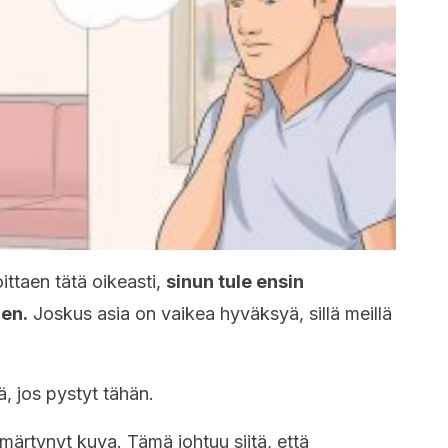
ittaen tätä oikeasti,
sinun tule ensin
nen.
Joskus asia on vaikea hyväksyä, sillä meillä
, jos pystyt tähän.
märtynyt kuva. Tämä johtuu siitä, että