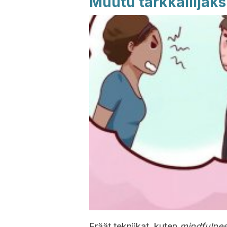
Muutu tarkkailijaks
Eräät tekniikat, kuten
mindfulne