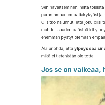
Sen havaitseminen, miltä toisista
parantamaan empatiakykyäsi ja mu
Olisitko halunnut, että joku olisi 
mahdollisuuden päästää irti ylpe
enemmän pystyt olemaan empaatti
Älä unohda, että
ylpeys saa sin
mikä ei tietenkään ole totta.
Jos se on vaikeaa, h