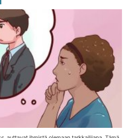
i
ss
, auttavat ihmistä olemaan tarkkailijana. Tämä