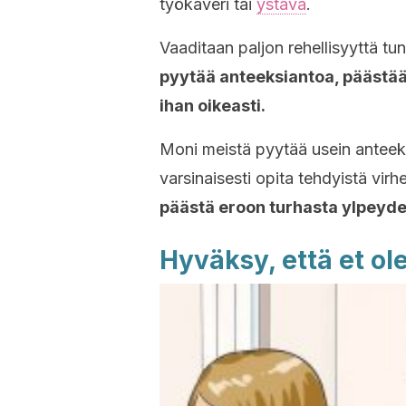
työkaveri tai
ystävä
.
Vaaditaan paljon rehellisyyttä tu
pyytää anteeksiantoa, päästää 
ihan oikeasti.
Moni meistä pyytää usein anteeksi 
varsinaisesti opita tehdyistä virh
päästä eroon turhasta ylpeydes
Hyväksy, että et ol