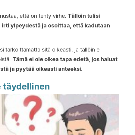
nnustaa, että on tehty virhe.
Tällöin tulisi
irti ylpeydestä ja osoittaa, että kadutaan
tarkoittamatta sitä oikeasti, ja tällöin ei
eistä.
Tämä ei ole oikea tapa edetä, jos haluat
tä ja pyytää oikeasti anteeksi.
e täydellinen