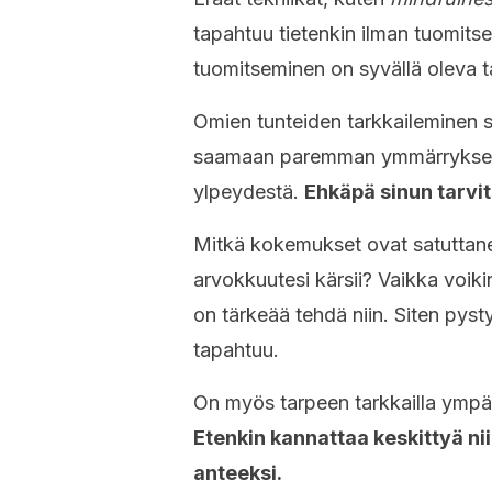
tapahtuu tietenkin ilman tuomits
tuomitseminen on syvällä oleva t
Omien tunteiden tarkkaileminen si
saamaan paremman ymmärryksen si
ylpeydestä.
Ehkäpä sinun tarvi
Mitkä kokemukset ovat satuttanee
arvokkuutesi kärsii? Vaikka voik
on tärkeää tehdä niin. Siten pyst
tapahtuu.
On myös tarpeen tarkkailla ympäris
Etenkin kannattaa keskittyä niih
anteeksi.