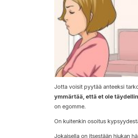
Jotta voisit pyytää anteeksi tarko
ymmärtää, että et ole täydelli
on egomme.
On kuitenkin osoitus kypsyydestä
Jokaisella on itsestään hiukan hä