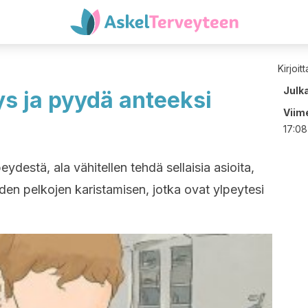
Kirjoit
Julk
ys ja pyydä anteeksi
Viime
17:08
ydestä, ala vähitellen tehdä sellaisia asioita,
iden pelkojen karistamisen, jotka ovat ylpeytesi