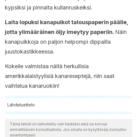
kypsiksi ja pinnalta kullanruskeiksi.
Laita lopuksi kanapuikot talouspaperin päälle,
jotta ylimääräinen öljy imeytyy paperiin.
Näin
kanapuikkoja on paljon helpompi dippailla
juustokastikkeessa.
Kokeile valmistaa näitä herkullisia
amerikkalaistyylisiä kanareseptejä, niin saat
vaihtelua kanaruokiin!
Lähdeluettelo
Kaikki lainatut lähteet tarkistettiin perusteellisesti tiimimme
toimesta varmistaaksemme niiden laadun, luotettavuuden,
Tämä teksti on tarkoitettu vain tiedoksi eikä se korvaa
ammattilaisen konsultaatiota. Jos sinulla on kysyttävää, konsultoi
ajantasaisuuden ja pätevyyden. Tämän artikkelin bibliografia
asiantuntijaasi.