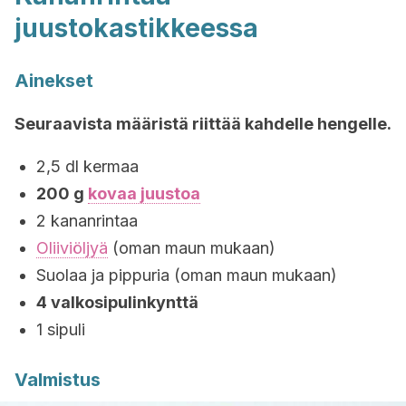
juustokastikkeessa
Ainekset
Seuraavista määristä riittää kahdelle hengelle.
2,5 dl kermaa
200 g
kovaa juustoa
2 kananrintaa
Oliiviöljyä
(oman maun mukaan)
Suolaa ja pippuria (oman maun mukaan)
4 valkosipulinkynttä
1 sipuli
Valmistus