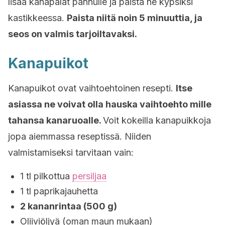
lisää kanapalat pannulle ja paista ne kypsiksi
kastikkeessa.
Paista niitä noin 5 minuuttia, ja
seos on valmis tarjoiltavaksi.
Kanapuikot
Kanapuikot ovat vaihtoehtoinen resepti.
Itse
asiassa ne voivat olla hauska vaihtoehto mille
tahansa kanaruoalle.
Voit kokeilla kanapuikkoja
jopa aiemmassa reseptissä. Niiden
valmistamiseksi tarvitaan vain:
1 tl pilkottua
persiljaa
1 tl paprikajauhetta
2 kananrintaa (500 g)
Oliiviöljyä (oman maun mukaan)