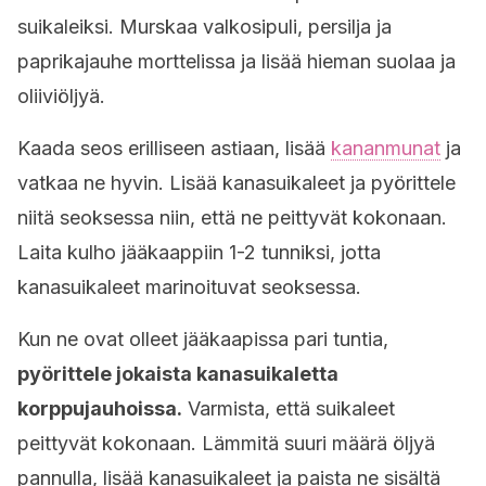
suikaleiksi. Murskaa valkosipuli, persilja ja
paprikajauhe morttelissa ja lisää hieman suolaa ja
oliiviöljyä.
Kaada seos erilliseen astiaan, lisää
kananmunat
ja
vatkaa ne hyvin. Lisää kanasuikaleet ja pyörittele
niitä seoksessa niin, että ne peittyvät kokonaan.
Laita kulho jääkaappiin 1-2 tunniksi, jotta
kanasuikaleet marinoituvat seoksessa.
Kun ne ovat olleet jääkaapissa pari tuntia,
pyörittele jokaista kanasuikaletta
korppujauhoissa.
Varmista, että suikaleet
peittyvät kokonaan. Lämmitä suuri määrä öljyä
pannulla, lisää kanasuikaleet ja paista ne sisältä