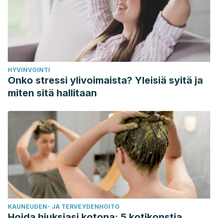
genomics of the chicken – A model organism. Poultry
Science.
https://doi.org/10.1093/ps/86.10.2059
HYVINVOINTI
Onko stressi ylivoimaista? Yleisiä syitä ja
miten sitä hallitaan
KAUNEUDEN- JA TERVEYDENHOITO
Hoida hiuksiasi kotona: 5 kotikonstia