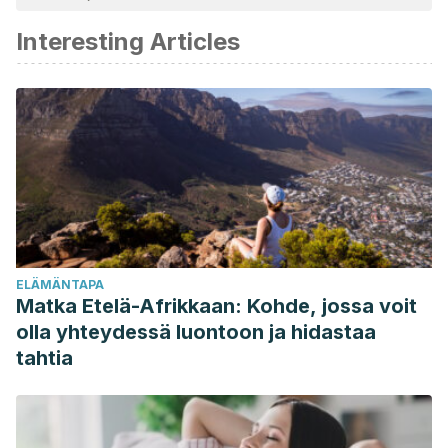
katsottiin luotettavaksi ja akateemisesti tai tieteellisesti tarkaksi.
Interesting Articles
Oakley, B. B., Lillehoj, H. S., Kogut, M. H., Kim, W. K., Maurer,
J. J., Pedroso, A., … Cox, N. A. (2014). The chicken
gastrointestinal microbiome. FEMS Microbiology Letters.
https://doi.org/10.1111/1574-6968.12608
Marangoni F, Corsello G, Cricelli C, et al. Role of poultry
meat in a balanced diet aimed at maintaining health and
wellbeing: an Italian consensus document.
Food Nutr Res
.
2015;59:27606. Published 2015 Jun 9.
doi:10.3402/fnr.v59.27606
ELÄMÄNTAPA
Caillaud, B., & Jullien, B. (2003). Chicken & Egg:
Matka Etelä-Afrikkaan: Kohde, jossa voit
Competition among Intermediation Service Providers. The
olla yhteydessä luontoon ja hidastaa
RAND Journal of Economics.
tahtia
https://doi.org/10.2307/1593720
Cogburn, L. A., Porter, T. E., Duclos, M. J., Simon, J.,
Burgess, S. C., Zhu, J. J., … Burnside, J. (2007). Functional