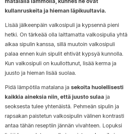
matalalla lämmöllä, kunnes ne ovat
kullanruskeita ja hieman läpikuultavia.
Lisää jälkeenpäin valkosipuli ja kypsennä pieni
hetki. On tärkeää olla laittamatta valkosipulia yhtä
aikaa sipulin kanssa, sillä muutoin valkosipuli
palaa ennen kuin sipulit ehtivät kypsyä kunnolla.
Kun valkosipuli on kuullottunut, lisää kerma ja
juusto ja hieman lisää suolaa.
Pidä lämpötila matalana ja
sekoita huolellisesti
kaikkia aineksia niin, että juusto sulaa
ja
seoksesta tulee yhtenäistä. Pehmeän sipulin ja
rapsakan paistetun valkosipulin välinen kontrasti
antaa tähän reseptiin jännän vivahteen. Lopuksi