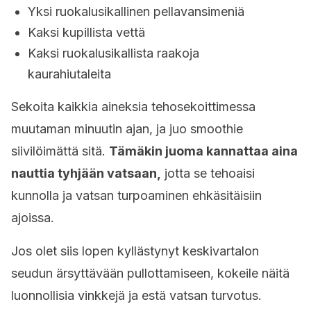
Yksi ruokalusikallinen pellavansimeniä
Kaksi kupillista vettä
Kaksi ruokalusikallista raakoja
kaurahiutaleita
Sekoita kaikkia aineksia tehosekoittimessa
muutaman minuutin ajan, ja juo smoothie
siivilöimättä sitä.
Tämäkin juoma kannattaa aina
nauttia tyhjään vatsaan,
jotta se tehoaisi
kunnolla ja vatsan turpoaminen ehkäsitäisiin
ajoissa.
Jos olet siis lopen kyllästynyt keskivartalon
seudun ärsyttävään pullottamiseen, kokeile näitä
luonnollisia vinkkejä ja estä vatsan turvotus.