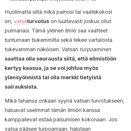
Huolimatta siitä mikä painosi tai vaatekokosi
on,
vatsa
turvotus
on luultavasti joskus ollut
pulmanasi. Tämä yleinen ilmiö saa vaatteet
tuntumaan tiukemmilta sekä tekee vartalosta
tukevamman näköisen. Vatsan
turpoaminen
saattaa olla seurausta siitä, että elimistöön
kertyy kaasua, ja se voi johtua myös
ylensyönnistä tai olla merkki tietyistä
sairauksista.
Mikä tahansa onkaan syynä vatsan turvotukseen,
haluavat useimmat tämän ilmiön kanssa
kamppailevat estää paisumisen kokonaan. Jos
vatsa pääsee turpoamaan, halutaan