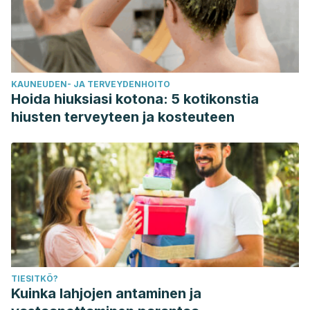
https://pubmed.ncbi.nlm.nih.gov/27456347/
Miquel, S., Azais, V., Burton, B., et al. (2015). Effects of
chewing on appetite, food intake and gut hormones: A
systematic review and meta-analysis.
Physiology &
KAUNEUDEN- JA TERVEYDENHOITO
behavior
,
151
(1), 88-96. Disponible en:
Hoida hiuksiasi kotona: 5 kotikonstia
https://pubmed.ncbi.nlm.nih.gov/26188140/
hiusten terveyteen ja kosteuteen
Mohammadbeigi, A., Asgarian, A., Moshir, E., et al. (2018).
Fast food consumption and overweight/obesity
prevalence in students and its association with general and
abdominal obesity.
Journal of preventive medicine and
hygiene
,
59
(3), 236-240. Disponible en:
https://pubmed.ncbi.nlm.nih.gov/30397681/
Parham, S., Kharazi, A. Z., Bakhsheshi, H., et al. (2020).
Antioxidant, antimicrobial and antiviral properties of herbal
TIESITKÖ?
materials.
Antioxidants
,
9
(12), 1-36. Disponible en:
Kuinka lahjojen antaminen ja
https://www.ncbi.nlm.nih.gov/pmc/articles/PMC7767362/