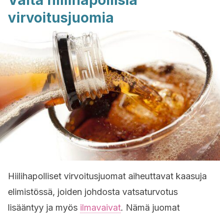
Vältä hiilihapollisia
virvoitusjuomia
Hiilihapolliset virvoitusjuomat aiheuttavat kaasuja
elimistössä, joiden johdosta vatsaturvotus
lisääntyy ja myös
ilmavaivat
. Nämä juomat