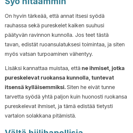
Syö hitaammin
On hyvin tärkeää, että annat itsesi syödä
rauhassa sekä pureskelet kaiken suuhusi
päätyvän ravinnon kunnolla. Jos teet tästä
tavan, edistät ruoansulatuksesi toimintaa, ja siten
myös vatsan turpoaminen vähentyy.
Lisäksi kannattaa muistaa, että
ne ihmiset, jotka
pureskelevat ruokansa kunnolla, tuntevat
itsensä kylläisemmiksi.
Siten he eivät tunne
tarvetta syödä yhtä paljon kuin huonosti ruokansa
pureskelevat ihmiset, ja tämä edistää tietysti
vartalon solakkana pitämistä.