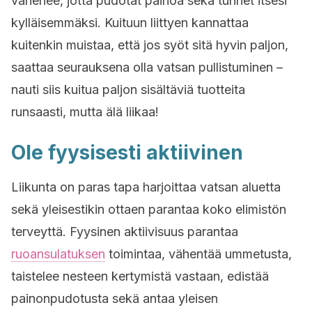
vähenee, jotta pudotat painoa sekä tunnet itsesi
kylläisemmäksi. Kuituun liittyen kannattaa
kuitenkin muistaa, että jos syöt sitä hyvin paljon,
saattaa seurauksena olla vatsan pullistuminen –
nauti siis kuitua paljon sisältäviä tuotteita
runsaasti, mutta älä liikaa!
Ole fyysisesti aktiivinen
Liikunta on paras tapa harjoittaa vatsan aluetta
sekä yleisestikin ottaen parantaa koko elimistön
terveyttä. Fyysinen aktiivisuus parantaa
ruoansulatuksen
toimintaa, vähentää ummetusta,
taistelee nesteen kertymistä vastaan, edistää
painonpudotusta sekä antaa yleisen