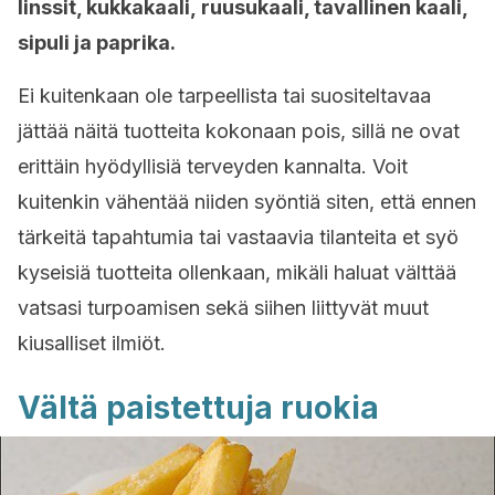
linssit, kukkakaali, ruusukaali, tavallinen kaali,
sipuli ja paprika.
Ei kuitenkaan ole tarpeellista tai suositeltavaa
jättää näitä tuotteita kokonaan pois, sillä ne ovat
erittäin hyödyllisiä terveyden kannalta. Voit
kuitenkin vähentää niiden syöntiä siten, että ennen
tärkeitä tapahtumia tai vastaavia tilanteita et syö
kyseisiä tuotteita ollenkaan, mikäli haluat välttää
vatsasi turpoamisen sekä siihen liittyvät muut
kiusalliset ilmiöt.
Vältä paistettuja ruokia