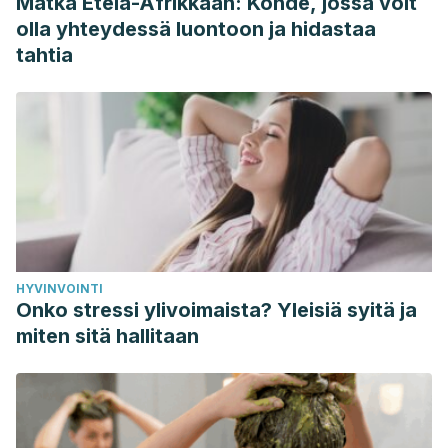
Matka Etelä-Afrikkaan: Kohde, jossa voit
Exercise-Based Interventions on Fluid Overload Symptoms
olla yhteydessä luontoon ja hidastaa
in Patients with Heart Failure: A Systematic Review and
tahtia
Meta-Analysis.
Biomedicines
,
10
(5), 1-17. Disponible en:
https://www.ncbi.nlm.nih.gov/pmc/articles/PMC9138396/
Grillo, A., Salvi, L., Coruzzi, P., et al. (2019). Sodium intake
and hypertension.
Nutrients
,
11
(9), 1-16. Disponible en:
https://pubmed.ncbi.nlm.nih.gov/31438636/
Jeong, J. N. (2018). Effect of pre-meal water consumption
on energy intake and satiety in non-obese young
adults.
Clinical nutrition research
,
7
(4), 291-296. Disponible
HYVINVOINTI
en: https://pubmed.ncbi.nlm.nih.gov/30406058/
Onko stressi ylivoimaista? Yleisiä syitä ja
Narain, A., Kwok, C. S. & Mamas, M. A. (2016). Soft drinks
miten sitä hallitaan
and sweetened beverages and the risk of cardiovascular
disease and mortality: a systematic review and meta‐
analysis.
International journal of clinical practice
,
70
(10),
791-805. Disponible en: