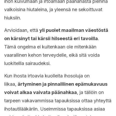
ihon kuivumaan ja irtoamaan päänahasta pieninä
valkoisina hiutaleina, ja yleensä ne sekoittuvat
hiuksiin.
Arvioidaan, että
yli puolet maailman väestöstä
on kärsinyt tai kärsii hilseestä eri tavoilla
.
Tämä ongelma ei kuitenkaan ole mitenkään
vaarallinen kehon terveydelle, eikä sitä voida
luokitellla sairaudeksi.
Kun ihosta irtoavia kuolleita ihosoluja on
liikaa,
ärtyminen ja pinnalllinen epämukavuus
voivat alkaa vaivata päänahkaa
, ja tällöin on
tarpeen vakavammissa tapauksissa ottaa yhteyttä
ihotautilääkäriin. Useimmissa tapauksissa asiaa