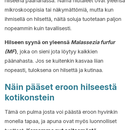
hilseenä päänahassa. Nämä hiutaleet ovat yleensä
mikroskooppisia tai näkymättömiä, mutta kun
ihmisellä on hilsettä, näitä soluja tuotetaan paljon
nopeammin kuin tavallisesti.
Hilseen syynä on yleensä
Malassezia furfur
(MF
)
, joka on sieni jota löytyy kaikkien
päänahasta. Jos se kuitenkin kasvaa liian
nopeasti, tuloksena on hilsettä ja kutinaa.
Näin pääset eroon hilseestä
kotikonstein
Tämä on pulma josta voi päästä eroon hyvinkin
monella tapaa, ja apuna ovat myös luonnolliset