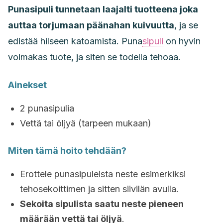
Punasipuli tunnetaan laajalti tuotteena joka
auttaa torjumaan päänahan kuivuutta
, ja se
edistää hilseen katoamista. Puna
sipuli
on hyvin
voimakas tuote, ja siten se todella tehoaa.
Ainekset
2 punasipulia
Vettä tai öljyä (tarpeen mukaan)
Miten tämä hoito tehdään?
Erottele punasipuleista neste esimerkiksi
tehosekoittimen ja sitten siivilän avulla.
Sekoita sipulista saatu neste pieneen
määrään vettä tai öljyä
.