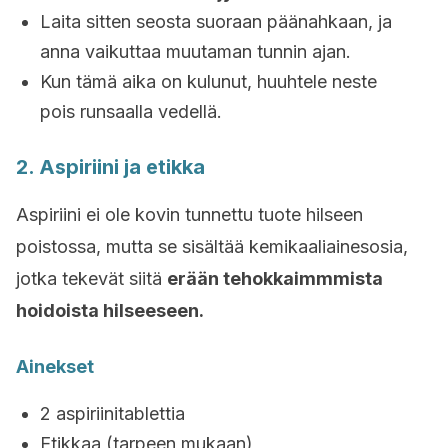
Laita sitten seosta suoraan päänahkaan, ja
anna vaikuttaa muutaman tunnin ajan.
Kun tämä aika on kulunut, huuhtele neste
pois runsaalla vedellä.
2. Aspiriini ja etikka
Aspiriini ei ole kovin tunnettu tuote hilseen
poistossa, mutta se sisältää kemikaaliainesosia,
jotka tekevät siitä
erään tehokkaimmmista
hoidoista hilseeseen.
Ainekset
2 aspiriinitablettia
Etikkaa (tarpeen mukaan)