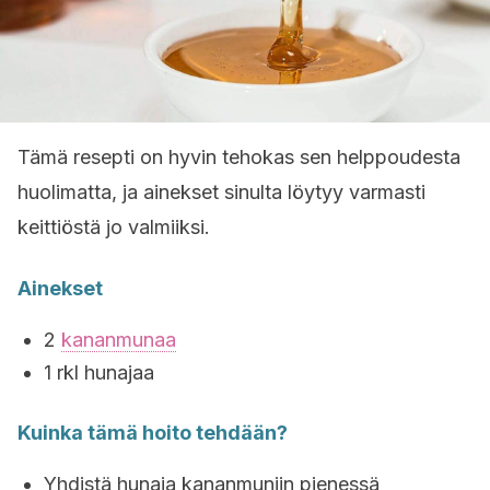
Tämä resepti on hyvin tehokas sen helppoudesta
huolimatta, ja ainekset sinulta löytyy varmasti
keittiöstä jo valmiiksi.
Ainekset
2
kananmunaa
1 rkl hunajaa
Kuinka tämä hoito tehdään?
Yhdistä hunaja kananmuniin pienessä