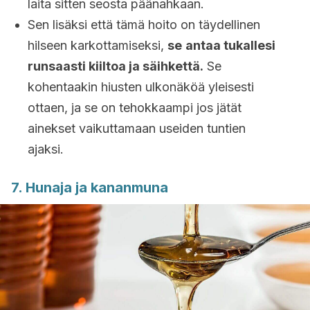
laita sitten seosta päänahkaan.
Sen lisäksi että tämä hoito on täydellinen
hilseen karkottamiseksi,
se
antaa tukallesi
runsaasti kiiltoa ja säihkettä.
Se
kohentaakin hiusten ulkonäköä yleisesti
ottaen, ja se on tehokkaampi jos jätät
ainekset vaikuttamaan useiden tuntien
ajaksi.
7. Hunaja ja kananmuna