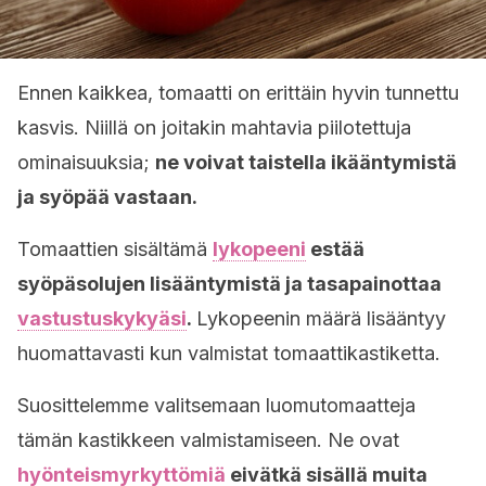
Ennen kaikkea, tomaatti on erittäin hyvin tunnettu
kasvis. Niillä on joitakin mahtavia piilotettuja
ominaisuuksia;
ne voivat taistella ikääntymistä
ja syöpää vastaan.
Tomaattien sisältämä
lykopeeni
estää
syöpäsolujen lisääntymistä ja tasapainottaa
vastustuskykyäsi
.
Lykopeenin määrä lisääntyy
huomattavasti kun valmistat tomaattikastiketta.
Suosittelemme valitsemaan luomutomaatteja
tämän kastikkeen valmistamiseen. Ne ovat
hyönteismyrkyttömiä
eivätkä sisällä muita