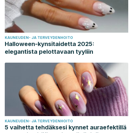
KAUNEUDEN- JA TERVEYDENHOITO
Halloween-kynsitaidetta 2025:
elegantista pelottavaan tyyliin
KAUNEUDEN- JA TERVEYDENHOITO
5 vaihetta tehdäksesi kynnet auraefektillä