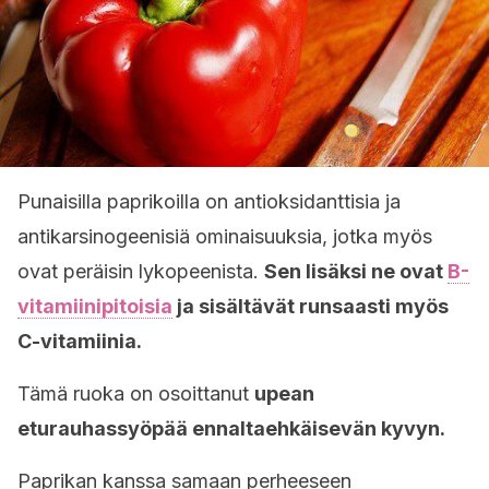
Punaisilla paprikoilla on antioksidanttisia ja
antikarsinogeenisiä ominaisuuksia, jotka myös
ovat peräisin lykopeenista.
Sen lisäksi ne ovat
B-
vitamiinipitoisia
ja sisältävät runsaasti myös
C-vitamiinia.
Tämä ruoka on osoittanut
upean
eturauhassyöpää ennaltaehkäisevän kyvyn.
Paprikan kanssa samaan perheeseen