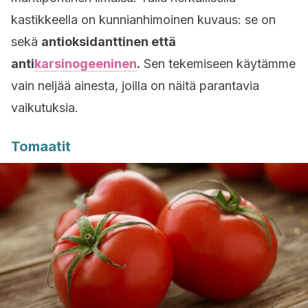
kastikkeella on kunnianhimoinen kuvaus: se on
sekä
antioksidanttinen että
anti
karsinogeeninen
.
Sen tekemiseen käytämme
vain neljää ainesta, joilla on näitä parantavia
vaikutuksia.
Tomaatit