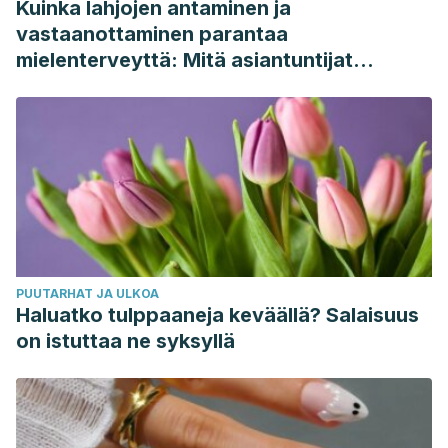
Kuinka lahjojen antaminen ja
vastaanottaminen parantaa
mielenterveyttä: Mitä asiantuntijat
sanovat
PUUTARHAT JA ULKOA
Haluatko tulppaaneja keväällä? Salaisuus
on istuttaa ne syksyllä