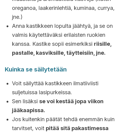
oreganoa, laakerinlehtiä, kuminaa, currya,
jne.)
Anna kastikkeen lopulta jäähtyä, ja se on
valmis käytettäväksi erilaisten ruokien
kanssa. Kastike sopii esimerkiksi
riisille,
pastalle, kasviksille, täytteisiin, jne.
Kuinka se säilytetään
Voit säilyttää kastikkeen ilmatiiviisti
suljetuissa lasipurkeissa.
Sen lisäksi
se voi kestää jopa viikon
jääkaapissa.
Jos kuitenkin päätät tehdä enemmän kuin
tarvitset, voit
pitää sitä pakastimessa