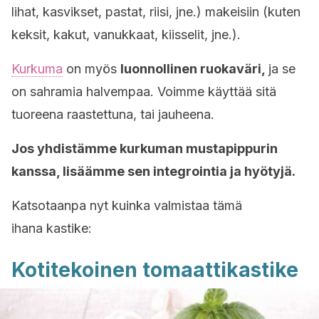
lihat, kasvikset, pastat, riisi, jne.) makeisiin (kuten
keksit, kakut, vanukkaat, kiisselit, jne.).
Kurkuma
on myös
luonnollinen ruokaväri,
ja se
on sahramia halvempaa. Voimme käyttää sitä
tuoreena raastettuna, tai jauheena.
Jos yhdistämme kurkuman mustapippurin
kanssa, lisäämme sen integrointia ja hyötyjä.
Katsotaanpa nyt kuinka valmistaa tämä
ihana kastike:
Kotitekoinen tomaattikastike