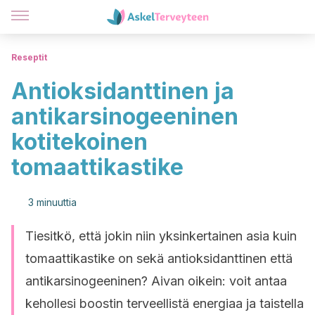
Reseptit
Antioksidanttinen ja
antikarsinogeeninen
kotitekoinen
tomaattikastike
3 minuuttia
Tiesitkö, että jokin niin yksinkertainen asia kuin
tomaattikastike on sekä antioksidanttinen että
antikarsinogeeninen? Aivan oikein: voit antaa
kehollesi boostin terveellistä energiaa ja taistella