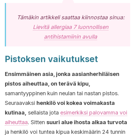
Tämäkin artikkeli saattaa kiinnostaa sinua:
Lievitä allergiaa 7 luonnollisen
antihistamiinin avulla
Pistoksen vaikutukset
Ensimmäinen asia, jonka aasianherhiläisen
pistos aiheuttaa, on terävä kipu,
samantyyppinen kuin neulan tai nastan pistos.
Seuraavaksi
henkilö voi kokea voimakasta
kutinaa,
sellaista jota
esimerkiksi palovamma voi
aiheuttaa
. Sitten
suuri alue ihosta alkaa turvota
ja henkilö voi tuntea kipua keskimäärin 24 tunnin