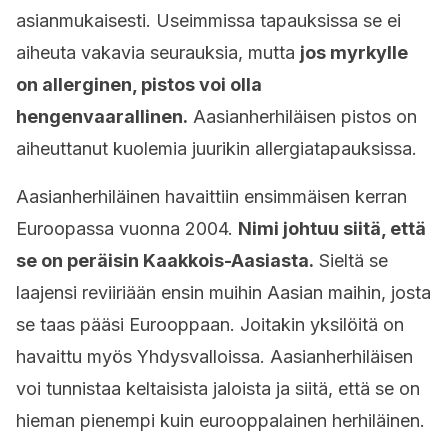
asianmukaisesti. Useimmissa tapauksissa se ei
aiheuta vakavia seurauksia, mutta
jos myrkylle
on allerginen, pistos voi olla
hengenvaarallinen.
Aasianherhiläisen pistos on
aiheuttanut kuolemia juurikin allergiatapauksissa.
Aasianherhiläinen havaittiin ensimmäisen kerran
Euroopassa vuonna 2004.
Nimi johtuu siitä, että
se on peräisin Kaakkois-Aasiasta.
Sieltä se
laajensi reviiriään ensin muihin Aasian maihin, josta
se taas pääsi Eurooppaan. Joitakin yksilöitä on
havaittu myös Yhdysvalloissa. Aasianherhiläisen
voi tunnistaa keltaisista jaloista ja siitä, että se on
hieman pienempi kuin eurooppalainen herhiläinen.