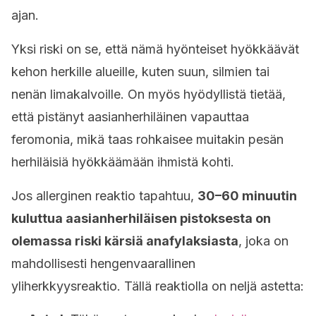
ajan.
Yksi riski on se, että nämä hyönteiset hyökkäävät
kehon herkille alueille, kuten suun, silmien tai
nenän limakalvoille. On myös hyödyllistä tietää,
että pistänyt aasianherhiläinen vapauttaa
feromonia, mikä taas rohkaisee muitakin pesän
herhiläisiä hyökkäämään ihmistä kohti.
Jos allerginen reaktio tapahtuu,
30–60 minuutin
kuluttua aasianherhiläisen pistoksesta on
olemassa riski kärsiä anafylaksiasta
, joka on
mahdollisesti hengenvaarallinen
yliherkkyysreaktio. Tällä reaktiolla on neljä astetta: