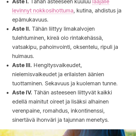
Aste I.
Tähän asteeseen kuuluu
laajalle
levinnyt nokkosihottuma
, kutina, ahdistus ja
epämukavuus.
Aste II.
Tähän liittyy limakalvojen
tulehtuminen, kireä olo rintakehässä,
vatsakipu, pahoinvointi, oksentelu, ripuli ja
huimaus.
Aste III.
Hengitysvaikeudet,
nielemisvaikeudet ja erilaisten äänien
tuottaminen. Sekavuus ja kuoleman tunne.
Aste IV.
Tähän asteeseen liittyvät kaikki
edellä mainitut oireet ja lisäksi alhainen
verenpaine, romahdus, inkontinenssi,
sinertävä ihonväri ja tajunnan menetys.