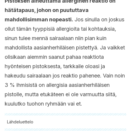
Pistoksen aiheuttama allerginen reaktio on
hätätapaus, johon on puututtava
mahdollisimman nopeasti.
Jos sinulla on joskus
ollut tämän tyyppisiä allergioita tai kohtauksia,
sinun tulee mennä sairaalaan niin pian kuin
mahdollista aasianherhiläisen pistettyä. Ja vaikket
olisikaan aiemmin saanut pahaa reaktiota
hyönteisen pistoksesta, tarkkaile oloasi ja
hakeudu sairaalaan jos reaktio pahenee. Vain noin
3 % ihmisistä on allergisia aasianherhiläisen
pistolle, mutta etukäteen ei ole varmuutta siitä,
kuulutko tuohon ryhmään vai et.
Lähdeluettelo
Kaikki lainatut lähteet tarkistettiin perusteellisesti tiimimme