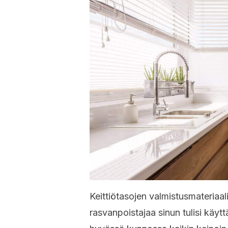
Keittiötasojen valmistusmateriaali
rasvanpoistajaa sinun tulisi käyt