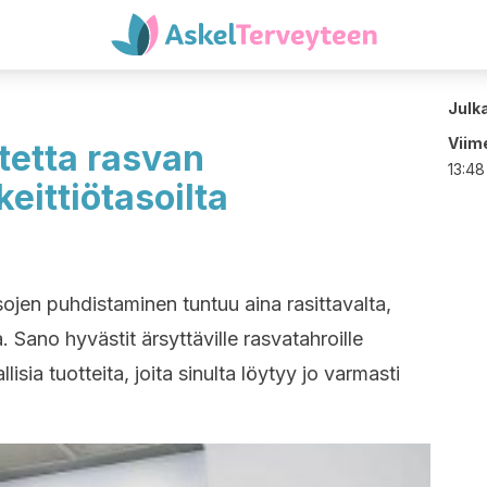
Julk
Viime
otetta rasvan
13:48
eittiötasoilta
asojen puhdistaminen tuntuu aina rasittavalta,
. Sano hyvästit ärsyttäville rasvatahroille
llisia tuotteita, joita sinulta löytyy jo varmasti