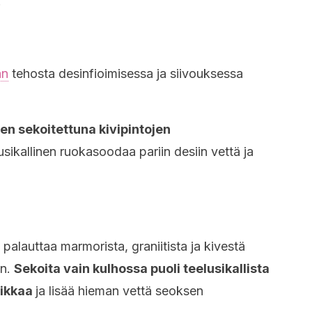
.
an
tehosta desinfioimisessa ja siivouksessa
en sekoitettuna kivipintojen
usikallinen ruokasoodaa pariin desiin vettä ja
lauttaa marmorista, graniitista ja kivestä
on.
Sekoita vain kulhossa puoli teelusikallista
tikkaa
ja lisää hieman vettä seoksen