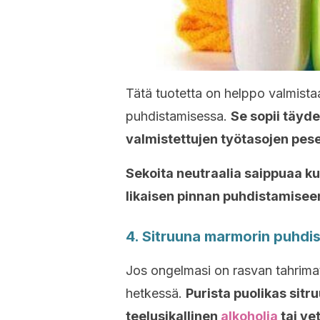
Tätä tuotetta on helppo valmistaa
puhdistamisessa.
Se sopii täyde
valmistettujen työtasojen pese
Sekoita neutraalia saippuaa 
likaisen pinnan puhdistamisee
4. Sitruuna marmorin puhdi
Jos ongelmasi on rasvan tahrimat
hetkessä.
Purista puolikas sitru
teelusikallinen
alkoholia
tai ve