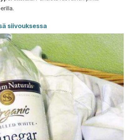
rilla.
ssä siivouksessa