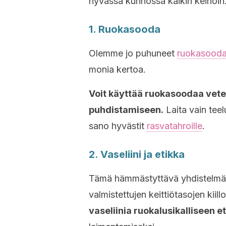
hyvässä kunnossa kaikin keinoin
1. Ruokasooda
Olemme jo puhuneet
ruokasood
monia kertoa.
Voit käyttää ruokasoodaa vete
puhdistamiseen.
Laita vain teel
sano hyvästit
rasvatahroille
.
2. Vaseliini ja etikka
Tämä hämmästyttävä yhdistelmä pa
valmistettujen keittiötasojen kiill
vaseliinia ruokalusikalliseen e