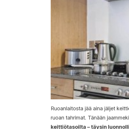
Ruoanlaitosta jää aina jäljet keit
ruoan tahrimat. Tänään jaammek
keittiötasoilta – täysin luonnoll