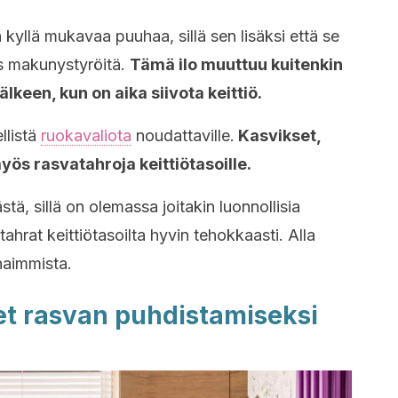
yllä mukavaa puuhaa, sillä sen lisäksi että se
s makunystyröitä.
Tämä ilo muuttuu kuitenkin
lkeen, kun on aika siivota keittiö.
llistä
ruokavaliota
noudattaville.
Kasvikset,
yös rasvatahroja keittiötasoille.
stä, sillä on olemassa joitakin luonnollisia
tahrat keittiötasoilta hyvin tehokkaasti. Alla
haimmista.
eet rasvan puhdistamiseksi