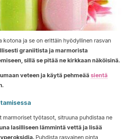
 kotona ja se on erittäin hyödyllinen rasvan
llisesti graniitista ja marmorista
miseen, sillä se pitää ne kirkkaan näköisinä.
kuumaan veteen ja käytä pehmeää
sientä
n.
stamisessa
 marmoriset työtasot, sitruuna puhdistaa ne
una lasilliseen lämmintä vettä ja lisää
typeroksidia.
Puhdista rasvainen pinta