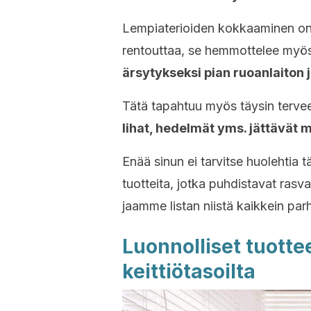
Lempiaterioiden kokkaaminen on k
rentouttaa, se hemmottelee myö
ärsytykseksi pian ruoanlaiton jä
Tätä tapahtuu myös täysin tervee
lihat, hedelmät yms. jättävät m
Enää sinun ei tarvitse huolehtia tä
tuotteita, jotka puhdistavat rasva
jaamme listan niistä kaikkein par
Luonnolliset tuott
keittiötasoilta