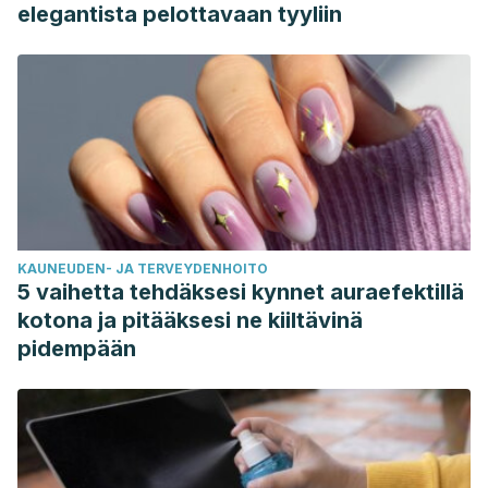
elegantista pelottavaan tyyliin
KAUNEUDEN- JA TERVEYDENHOITO
5 vaihetta tehdäksesi kynnet auraefektillä
kotona ja pitääksesi ne kiiltävinä
pidempään