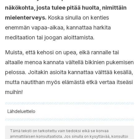
näkökohta, josta tulee pitää huolta, nimittäin
mielenterveys.
Koska sinulla on kenties
enemmän vapaa-aikaa, kannattaa harkita
meditaation tai joogan aloittamista.
Muista, että kehosi on upea, eikä rannalle tai
altaalle menoa kannata vältellä bikinien pukemisen
pelossa. Joitakin asioita kannattaa välttää kesällä,
mutta nautithan myös elämästä etkä vertaa itseäsi
muihin!
Lähdeluettelo
Kaikki lainatut lähteet tarkistettiin perusteellisesti tiimimme
toimesta varmistaaksemme niiden laadun, luotettavuuden,
Tämä teksti on tarkoitettu vain tiedoksi eikä se korvaa
ammattilaisen konsultaatiota. Jos sinulla on kysyttävää, konsultoi
ajantasaisuuden ja pätevyyden. Tämän artikkelin bibliografia