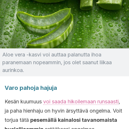
Aloe vera -kasvi voi auttaa palanutta ihoa
paranemaan nopeammin, jos olet saanut liikaa
aurinkoa.
Varo pahoja hajuja
Kesän kuumuus
voi saada hikoilemaan runsaasti
,
ja paha hienhaju on hyvin ärsyttävä ongelma. Voit
torjua tätä
pesemällä kainalosi tavanomaista