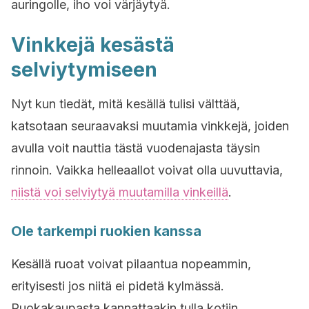
auringolle, iho voi värjäytyä.
Vinkkejä kesästä
selviytymiseen
Nyt kun tiedät, mitä kesällä tulisi välttää,
katsotaan seuraavaksi muutamia vinkkejä, joiden
avulla voit nauttia tästä vuodenajasta täysin
rinnoin. Vaikka helleaallot voivat olla uuvuttavia,
niistä voi selviytyä muutamilla vinkeillä
.
Ole tarkempi ruokien kanssa
Kesällä ruoat voivat pilaantua nopeammin,
erityisesti jos niitä ei pidetä kylmässä.
Ruokakaupasta kannattaakin tulla kotiin