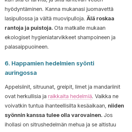
hyödyntäminen. Kanna mukanasi juomavettä
lasipullossa ja vältä muovipulloja.
Älä roskaa
rantoja ja puistoja.
Ota matkalle mukaan
ekologiset hygieniatarvikkeet shampoineen ja
palasaippuoineen.
6. Happamien hedelmien syönti
auringossa
Appelsiinit, sitruunat, greipit, limet ja mandariinit
ovat herkullisia ja
raikkaita hedelmiä
. Vaikka ne
voivatkin tuntua ihanteellisilta kesäaikaan,
niiden
syönnin kanssa tulee olla varovainen.
Jos
ihollasi on sitrushedelmän mehua ja se altistuu