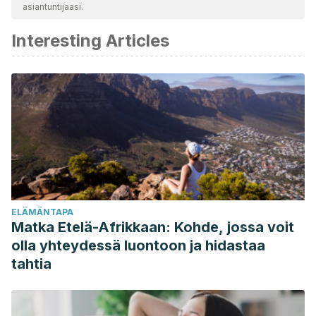
asiantuntijaasi.
katsottiin luotettavaksi ja akateemisesti tai tieteellisesti tarkaksi.
Interesting Articles
Sunscreen FAQs. (s. f.). Recuperado 28 de junio de 2021,
de Aad.org website: https://www.aad.org/public/everyday-
care/sun-protection/sunscreen-patients/sunscreen-faqs.
Wang J, Guan Y, Wu L, Guan X et al. Changing lengths of
the Four Seasons by global warming. Geophysical
Research Letters. 2021; 48(6).
Volmut T, Pišot R, Planinšec J, Šimunič B. Physical Activity
Drops During Summer Holidays for 6- to 9-Year-Old
Children. Front Public Health. 2021 Jan 18;8:631141.
ELÄMÄNTAPA
Chapman-Novakofski K. Summer is Different: What That
Matka Etelä-Afrikkaan: Kohde, jossa voit
Means for Nutrition Educators. J Nutr Educ Behav. 2016 Jul-
olla yhteydessä luontoon ja hidastaa
Aug;48(7):436.
tahtia
Baranowski T, O’Connor T, Johnston C, Hughes S, Moreno
J, Chen TA, Meltzer L, Baranowski J. School year versus