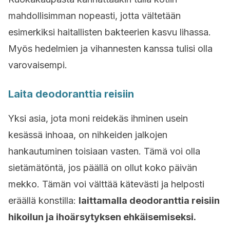
mahdollisimman nopeasti, jotta vältetään
esimerkiksi haitallisten bakteerien kasvu lihassa.
Myös hedelmien ja vihannesten kanssa tulisi olla
varovaisempi.
Laita deodoranttia reisiin
Yksi asia, jota moni reidekäs ihminen usein
kesässä inhoaa, on nihkeiden jalkojen
hankautuminen toisiaan vasten. Tämä voi olla
sietämätöntä, jos päällä on ollut koko päivän
mekko. Tämän voi välttää kätevästi ja helposti
eräällä konstilla:
laittamalla deodoranttia reisiin
hikoilun ja ihoärsytyksen ehkäisemiseksi.