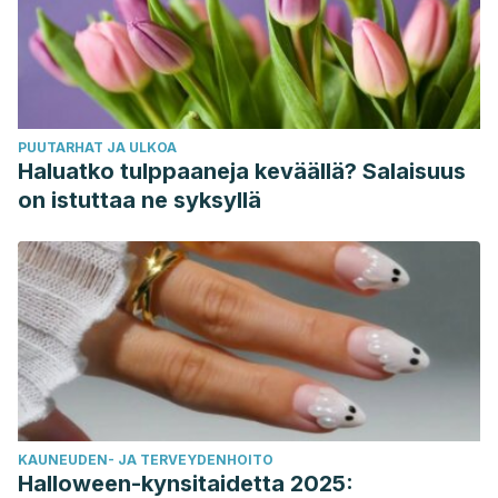
PUUTARHAT JA ULKOA
Haluatko tulppaaneja keväällä? Salaisuus
on istuttaa ne syksyllä
KAUNEUDEN- JA TERVEYDENHOITO
Halloween-kynsitaidetta 2025: