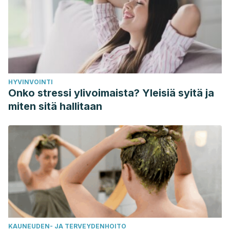
summer differences in child weight gain: a narrative review.
Child Obes. 2014 Feb;10(1):18-24.
HYVINVOINTI
Onko stressi ylivoimaista? Yleisiä syitä ja
miten sitä hallitaan
KAUNEUDEN- JA TERVEYDENHOITO