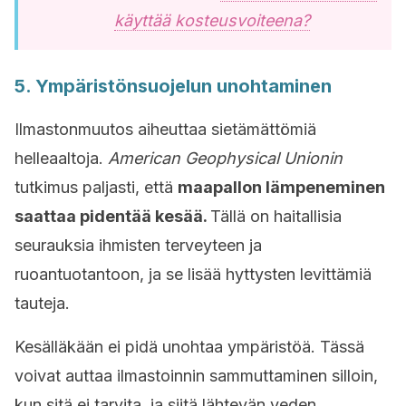
käyttää kosteusvoiteena?
5. Ympäristönsuojelun unohtaminen
Ilmastonmuutos aiheuttaa sietämättömiä
helleaaltoja.
American Geophysical Unionin
tutkimus paljasti, että
maapallon lämpeneminen
saattaa pidentää kesää.
Tällä on haitallisia
seurauksia ihmisten terveyteen ja
ruoantuotantoon, ja se lisää hyttysten levittämiä
tauteja.
Kesälläkään ei pidä unohtaa ympäristöä. Tässä
voivat auttaa ilmastoinnin sammuttaminen silloin,
kun sitä ei tarvita, ja siitä lähtevän veden