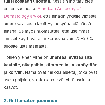
tulisi koskaan unohtaa.
Kesäisin iho tarvitsee
eniten suojausta.
American Academy of
Dermatology arvioi
, että ainakin yhdelle viidestä
amerikkalaisesta kehittyy ihosyöpä elämänsä
aikana. Se myös huomauttaa, että useimmat
ihmiset käyttävät aurinkorasvaa vain 25–50 %
suositellusta määrästä.
Toinen yleinen virhe on
unohtaa levittää sitä
kaulalle, olkapäihin, kämmeniin, jalkapöytään
ja korviin.
Nämä ovat herkkiä alueita, jotka ovat
usein paljaina, vaikkakaan eivät yhtä usein kuin
kasvot.
2. Riittämätön juominen