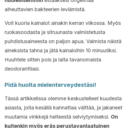
huolellisemmin
estääksesi ongelmaa
aiheuttavien bakteerien leviämistä.
Voit kuoria kainalot ainakin kerran viikossa. Myös
ruokasoodasta ja sitruunasta valmistetusta
puhdistusaineesta on paljon apua. Valmista näistä
aineksista tahna ja jätä kainaloihin 10 minuutiksi.
Huuhtele sitten pois ja laita tavanomaista
deodoranttiasi.
Pidä huolta mielenterveydestäsi!
Tässä artikkelissa olemme keskustelleet kuudesta
asiasta, joita kesällä kannattaa välttää, ja jakaneet
muutamia vinkkejä helteestä selviytymiseksi.
On
kuitenkin myös eräs perustavanlaatuinen