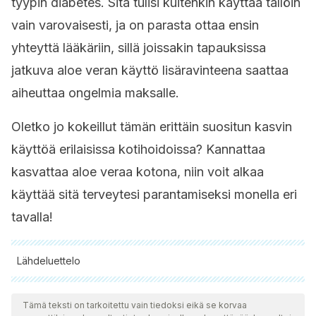
tyypin diabetes. Sitä tulisi kuitenkin käyttää tällöin
vain varovaisesti, ja on parasta ottaa ensin
yhteyttä lääkäriin, sillä joissakin tapauksissa
jatkuva aloe veran käyttö lisäravinteena saattaa
aiheuttaa ongelmia maksalle.
Oletko jo kokeillut tämän erittäin suositun kasvin
käyttöä erilaisissa kotihoidoissa? Kannattaa
kasvattaa aloe veraa kotona, niin voit alkaa
käyttää sitä terveytesi parantamiseksi monella eri
tavalla!
Lähdeluettelo
Kaikki lainatut lähteet tarkistettiin perusteellisesti tiimimme
toimesta varmistaaksemme niiden laadun, luotettavuuden,
Tämä teksti on tarkoitettu vain tiedoksi eikä se korvaa