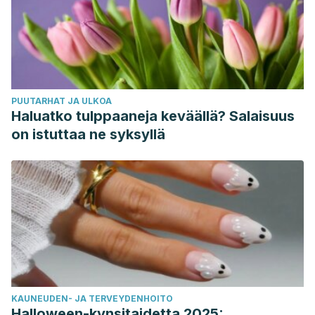
PUUTARHAT JA ULKOA
Haluatko tulppaaneja keväällä? Salaisuus
on istuttaa ne syksyllä
KAUNEUDEN- JA TERVEYDENHOITO
Halloween-kynsitaidetta 2025: