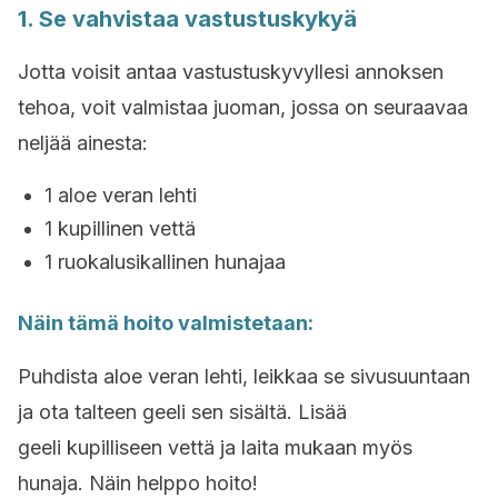
1. Se vahvistaa vastustuskykyä
Jotta voisit antaa vastustuskyvyllesi annoksen
tehoa, voit valmistaa juoman, jossa on seuraavaa
neljää ainesta:
1 aloe veran lehti
1 kupillinen vettä
1 ruokalusikallinen hunajaa
Näin tämä hoito valmistetaan:
Puhdista aloe veran lehti, leikkaa se sivusuuntaan
ja ota talteen geeli sen sisältä. Lisää
geeli kupilliseen vettä ja laita mukaan myös
hunaja. Näin helppo hoito!