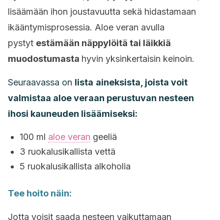
lisäämään ihon joustavuutta sekä hidastamaan
ikääntymisprosessia. Aloe veran avulla
pystyt
estämään näppylöitä tai läikkiä
muodostumasta
hyvin yksinkertaisin keinoin.
Seuraavassa on
lista
aineksista, joista voit
valmistaa aloe veraan perustuvan nesteen
ihosi kauneuden lisäämiseksi:
100 ml
aloe veran
geeliä
3 ruokalusikallista vettä
5 ruokalusikallista alkoholia
Tee hoito näin:
Jotta voisit saada nesteen vaikuttamaan