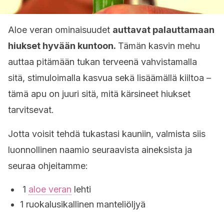
Aloe veran ominaisuudet
auttavat palauttamaan
hiukset hyvään kuntoon.
Tämän kasvin mehu
auttaa pitämään tukan terveenä vahvistamalla
sitä, stimuloimalla kasvua sekä lisäämällä kiiltoa –
tämä apu on juuri sitä, mitä kärsineet hiukset
tarvitsevat.
Jotta voisit tehdä tukastasi kauniin, valmista siis
luonnollinen naamio seuraavista aineksista ja
seuraa ohjeitamme:
1
aloe veran
lehti
1 ruokalusikallinen manteliöljyä