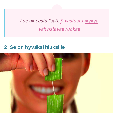
Lue aiheesta lisää:
9 vastustuskykyä
vahvistavaa ruokaa
2. Se on hyväksi hiuksille