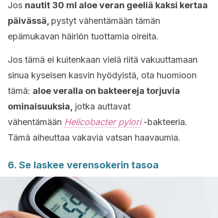
Jos
nautit 30 ml aloe veran geeliä kaksi kertaa
päivässä,
pystyt vähentämään tämän
epämukavan häiriön tuottamia oireita.
Jos tämä ei kuitenkaan vielä riitä vakuuttamaan
sinua kyseisen kasvin hyödyistä, ota huomioon
tämä:
aloe veralla on bakteereja torjuvia
ominaisuuksia,
jotka auttavat
vähentämään
Helicobacter pylori
-bakteeria.
Tämä aiheuttaa vakavia vatsan haavaumia.
6. Se laskee verensokerin tasoa