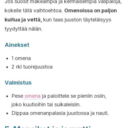
Jos suosit makeampia ja kermaisempia välipaloja,
kokeile tätä vaihtoehtoa.
Omenoissa on paljon
kuitua ja vettä,
kun taas juuston täyteläisyys
tyydyttää nälän.
Ainekset
1 omena
2 rkl tuorejuustoa
Valmistus
Pese
omena
ja paloittele se pieniin osiin,
joko kuutioihin tai suikaleisiin.
Dippaa omenanpalasia juustossa ja nauti.