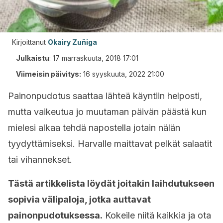
Kirjoittanut
Okairy Zuñiga
Julkaistu
:
17 marraskuuta, 2018 17:01
Viimeisin päivitys:
16 syyskuuta, 2022 21:00
Painonpudotus saattaa lähteä käyntiin helposti,
mutta vaikeutua jo muutaman päivän päästä kun
mielesi alkaa tehdä napostella jotain nälän
tyydyttämiseksi. Harvalle maittavat pelkät salaatit
tai vihannekset.
Tästä artikkelista löydät joitakin laihdutukseen
sopivia välipaloja, jotka auttavat
painonpudotuksessa.
Kokeile niitä kaikkia ja ota