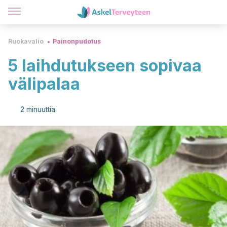
Ruokavalio
Painonpudotus
5 laihdutukseen sopivaa
välipalaa
2 minuuttia