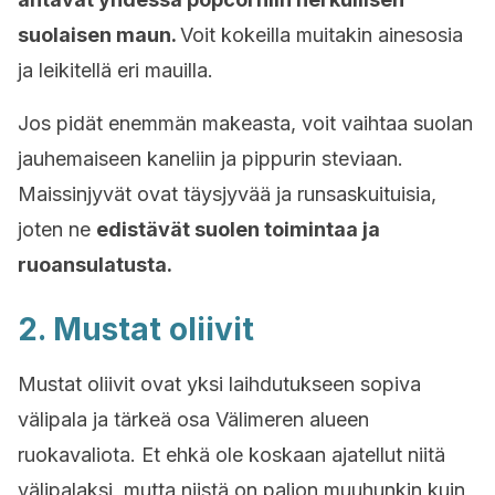
suolaisen maun.
Voit kokeilla muitakin ainesosia
ja leikitellä eri mauilla.
Jos pidät enemmän makeasta, voit vaihtaa suolan
jauhemaiseen kaneliin ja pippurin steviaan.
Maissinjyvät ovat täysjyvää ja runsaskuituisia,
joten ne
edistävät suolen toimintaa ja
ruoansulatusta.
2. Mustat oliivit
Mustat oliivit ovat yksi laihdutukseen sopiva
välipala ja tärkeä osa Välimeren alueen
ruokavaliota. Et ehkä ole koskaan ajatellut niitä
välipalaksi, mutta niistä on paljon muuhunkin kuin