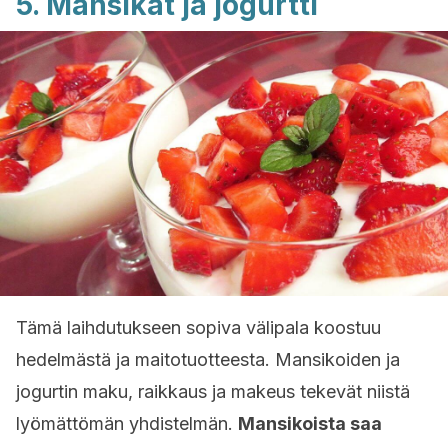
5. Mansikat ja jogurtti
Tämä laihdutukseen sopiva välipala koostuu
hedelmästä ja maitotuotteesta. Mansikoiden ja
jogurtin maku, raikkaus ja makeus tekevät niistä
lyömättömän yhdistelmän.
Mansikoista saa