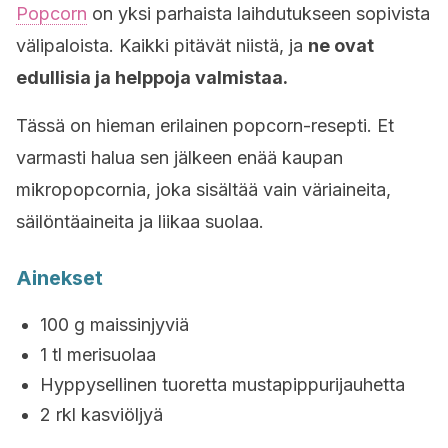
Popcorn
on yksi parhaista laihdutukseen sopivista
välipaloista. Kaikki pitävät niistä, ja
ne ovat
edullisia ja helppoja valmistaa.
Tässä on hieman erilainen popcorn-resepti. Et
varmasti halua sen jälkeen enää kaupan
mikropopcornia, joka sisältää vain väriaineita,
säilöntäaineita ja liikaa suolaa.
Ainekset
100 g maissinjyviä
1 tl merisuolaa
Hyppysellinen tuoretta mustapippurijauhetta
2 rkl kasviöljyä