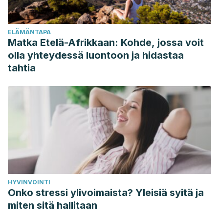
www.ncbi.nlm.nih.gov/pmc/articles/PMC3225890/
Lopez-Lopez A, Moreno-Baquero JM, Sanchez-Gomez
ELÄMÄNTAPA
AH, Garrido-Fernandez A.
Ciencia y tecnología de los
Matka Etelä-Afrikkaan: Kohde, jossa voit
alimentos. Bioaccesibilidad de minerales nutrientes en
olla yhteydessä luontoon ja hidastaa
aceitunas de mesa negras oxidadas.
Instituto de La Grasa
tahtia
(CSIC), Sevilla, España (2015)
HYVINVOINTI
Onko stressi ylivoimaista? Yleisiä syitä ja
miten sitä hallitaan