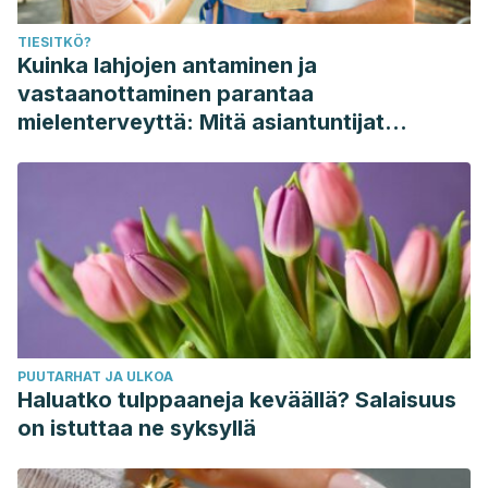
TIESITKÖ?
Kuinka lahjojen antaminen ja
vastaanottaminen parantaa
mielenterveyttä: Mitä asiantuntijat
sanovat
PUUTARHAT JA ULKOA
Haluatko tulppaaneja keväällä? Salaisuus
on istuttaa ne syksyllä