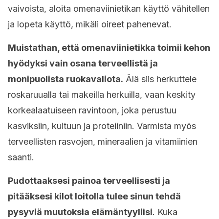
vaivoista, aloita omenaviinietikan käyttö vähitellen
ja lopeta käyttö, mikäli oireet pahenevat.
Muistathan, että omenaviinietikka toimii kehon
hyödyksi vain osana terveellistä ja
monipuolista ruokavaliota.
Älä siis herkuttele
roskaruualla tai makeilla herkuilla, vaan keskity
korkealaatuiseen ravintoon, joka perustuu
kasviksiin, kuituun ja proteiiniin. Varmista myös
terveellisten rasvojen, mineraalien ja vitamiinien
saanti.
Pudottaaksesi painoa terveellisesti ja
pitääksesi kilot loitolla tulee sinun tehdä
pysyviä muutoksia elämäntyyliisi
. Kuka