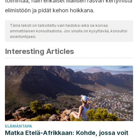
toimintaa, näin ehkäiset liiallisen rasvan kertymistä
elimistöön ja pidät kehon hoikkana.
Tämä teksti on tarkoitettu vain tiedoksi eikä se korvaa
ammattilaisen konsultaatiota. Jos sinulla on kysyttävää, konsultoi
asiantuntijaasi.
Interesting Articles
ELÄMÄNTAPA
Matka Etelä-Afrikkaan: Kohde, jossa voit