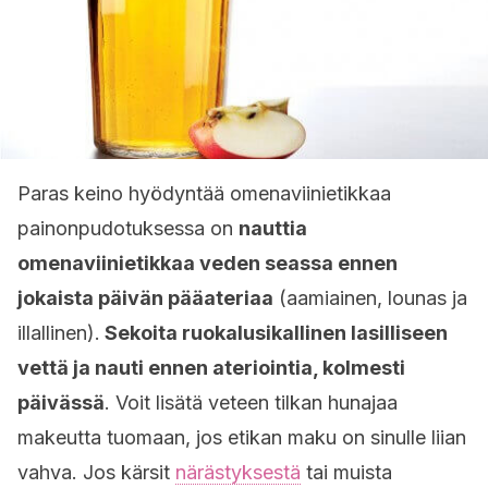
Paras keino hyödyntää omenaviinietikkaa
painonpudotuksessa on
nauttia
omenaviinietikkaa veden seassa ennen
jokaista päivän pääateriaa
(aamiainen, lounas ja
illallinen).
Sekoita ruokalusikallinen lasilliseen
vettä ja nauti ennen ateriointia, kolmesti
päivässä
. Voit lisätä veteen tilkan hunajaa
makeutta tuomaan, jos etikan maku on sinulle liian
vahva. Jos kärsit
närästyksestä
tai muista