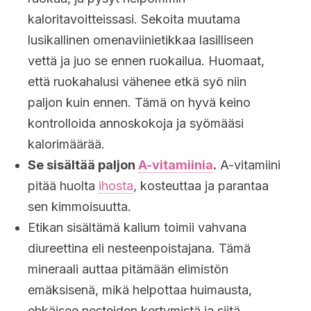
kaloritavoitteissasi. Sekoita muutama
lusikallinen omenaviinietikkaa lasilliseen
vettä ja juo se ennen ruokailua. Huomaat,
että ruokahalusi vähenee etkä syö niin
paljon kuin ennen. Tämä on hyvä keino
kontrolloida annoskokoja ja syömääsi
kalorimäärää.
Se sisältää paljon
A-vitamiinia
.
A-vitamiini
pitää huolta
ihosta
, kosteuttaa ja parantaa
sen kimmoisuutta.
Etikan sisältämä kalium toimii vahvana
diureettina eli nesteenpoistajana. Tämä
mineraali auttaa pitämään elimistön
emäksisenä, mikä helpottaa huimausta,
ehkäisee nesteiden kertymistä ja siitä