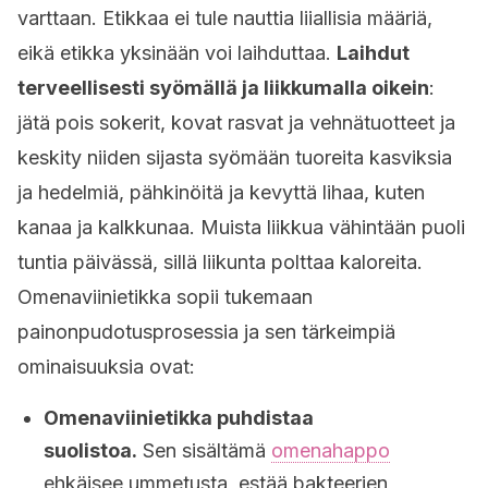
varttaan. Etikkaa ei tule nauttia liiallisia määriä,
eikä etikka yksinään voi laihduttaa.
Laihdut
terveellisesti syömällä ja liikkumalla oikein
:
jätä pois sokerit, kovat rasvat ja vehnätuotteet ja
keskity niiden sijasta syömään tuoreita kasviksia
ja hedelmiä, pähkinöitä ja kevyttä lihaa, kuten
kanaa ja kalkkunaa. Muista liikkua vähintään puoli
tuntia päivässä, sillä liikunta polttaa kaloreita.
Omenaviinietikka sopii tukemaan
painonpudotusprosessia ja sen tärkeimpiä
ominaisuuksia ovat:
Omenaviinietikka puhdistaa
suolistoa.
Sen sisältämä
omenahappo
ehkäisee ummetusta, estää bakteerien