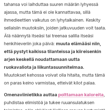
tahansa voi laihduttaa suuren määrän lyhyessä
ajassa, mutta tämä ei ole kannattavaa, sillä
ihmedieettien vaikutus on lyhytaikainen. Keskity
sellaisiin muutoksiin, joiden jatkuvuuden voit taata.
Älä näännytä itseäsi tai treenaa salilla itseäsi
henkihieveriin joka päivä:
muuta elämääsi niin,
että pystyt kaikissa tilanteissa ja kiireisenkin
arjen keskellä noudattamaan uutta
ruokavaliota ja liikuntasuunnitelmaa.
Muutokset kehossa voivat olla hitaita, mutta tämä
on paras keino varmistaa, etteivät kilot palaa.
Omenaviinietikka auttaa
polttamaan kaloreita
,
puhdistaa elimistöä ja tukee ruuansulatuksen