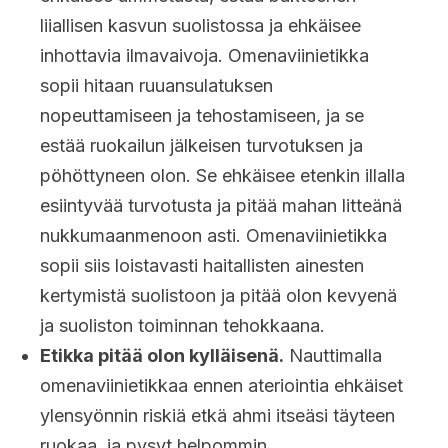
liiallisen kasvun suolistossa ja ehkäisee
inhottavia ilmavaivoja. Omenaviinietikka
sopii hitaan ruuansulatuksen
nopeuttamiseen ja tehostamiseen, ja se
estää ruokailun jälkeisen turvotuksen ja
pöhöttyneen olon. Se ehkäisee etenkin illalla
esiintyvää turvotusta ja pitää mahan litteänä
nukkumaanmenoon asti. Omenaviinietikka
sopii siis loistavasti haitallisten ainesten
kertymistä suolistoon ja pitää olon kevyenä
ja suoliston toiminnan tehokkaana.
Etikka pitää olon kylläisenä.
Nauttimalla
omenaviinietikkaa ennen ateriointia ehkäiset
ylensyönnin riskiä etkä ahmi itseäsi täyteen
ruokaa, ja pysyt helpommin