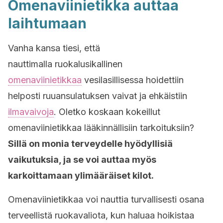
Omenaviinietikka auttaa
laihtumaan
Vanha kansa tiesi, että
nauttimalla ruokalusikallinen
omenaviinietikkaa
vesilasillisessa hoidettiin
helposti ruuansulatuksen vaivat ja ehkäistiin
ilmavaivoja
. Oletko koskaan kokeillut
omenaviinietikkaa lääkinnällisiin tarkoituksiin?
Sillä on monia terveydelle hyödyllisiä
vaikutuksia, ja se voi auttaa myös
karkoittamaan ylimääräiset kilot.
Omenaviinietikkaa voi nauttia turvallisesti osana
terveellistä ruokavaliota, kun haluaa hoikistaa