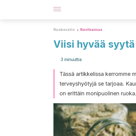
Ruokavalio
Ravitsemus
Viisi hyvää syyt
3 minuuttia
Tässä artikkelissa kerromme m
terveyshyötyjä se tarjoaa. Kau
on erittäin monipuolinen ruoka