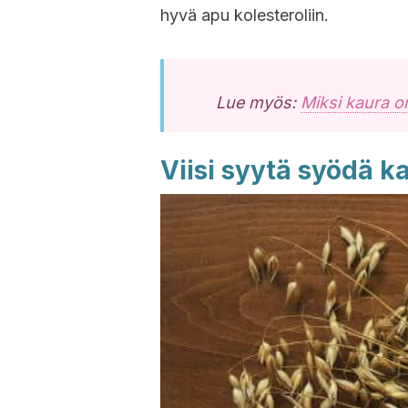
hyvä apu kolesteroliin.
Lue myös:
Miksi kaura on
Viisi syytä syödä k