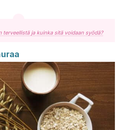
 terveellistä ja kuinka sitä voidaan syödä?
auraa