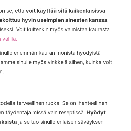
on se, että
voit käyttää sitä kaikenlaisissa
sekoittuu hyvin useimpien ainesten kanssa
.
iseksi. Voit kuitenkin myös valmistaa kaurasta
välillä.
sinulle enemmän kauran monista hyödyistä
namme sinulle myös vinkkejä siihen, kuinka voit
n.
della terveellinen ruoka. Se on ihanteellinen
n täydentäjä missä vain reseptissä.
Hyödyt
uksista
ja se tuo sinulle erilaisen säväyksen