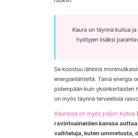
ruokiin.
Kaura on täynnä kuitua ja 
hyötyjen lisäksi paranta
Se koostuu lähinnä monimutkaisist
energianlähteitä. Tämä energia o
pidempään kuin yksinkertaisten hi
on myös täynnä terveellisiä rasvoj
Kaurassa on myös paljon kuitua
(
ravintoaineiden kanssa autta
vaihteluja, kuten ummetusta, di