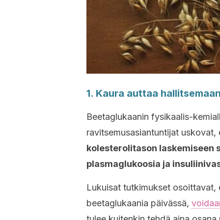
1. Kaura auttaa hallitsemaan
Beetaglukaanin fysikaalis-kemial
ravitsemusasiantuntijat uskovat, 
kolesterolitason laskemiseen 
plasmaglukoosia ja insuliinivas
Lukuisat tutkimukset osoittavat, e
beetaglukaania päivässä,
voidaa
tulee kuitenkin tehdä aina osana