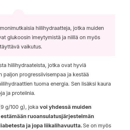
monimutkaisia hiilihydraatteja, jotka muiden
vat glukoosin imeytymistä ja niillä on myös
täyttävä vaikutus.
a hiilihydraateista, jotka ovat hyviä
n paljon progressiivisempaa ja kestää
ilihydraattien tuoma energia. Sen lisäksi kaura
a ja proteiinia.
9 g/100 g), joka
voi yhdessä muiden
a estämään ruoansulatusjärjestelmän
abetesta ja jopa liikalihavuutta.
Se on myös