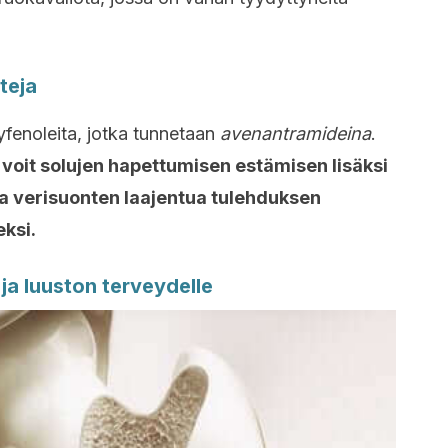
teja
yfenoleita, jotka tunnetaan
avenantramideina
.
a
voit solujen hapettumisen estämisen lisäksi
aa verisuonten laajentua tulehduksen
ksi.
ja luuston terveydelle