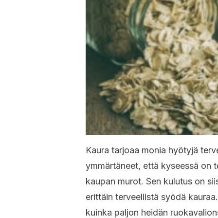
Kaura tarjoaa monia hyötyjä ter
ymmärtäneet, että kyseessä on te
kaupan murot. Sen kulutus on sii
erittäin terveellistä syödä kaura
kuinka paljon heidän ruokavalion