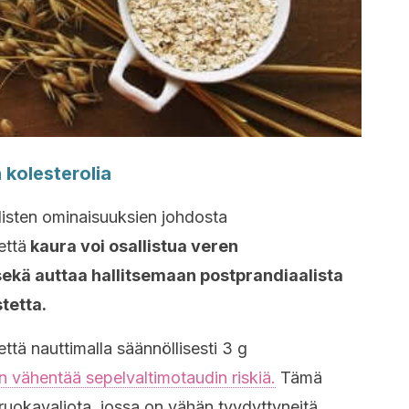
 kolesterolia
listen ominaisuuksien johdosta
että
kaura voi osallistua veren
sekä auttaa hallitsemaan postprandiaalista
tetta.
ttä nauttimalla säännöllisesti 3 g
n vähentää sepelvaltimotaudin riskiä.
Tämä
 ruokavaliota, jossa on vähän tyydyttyneitä