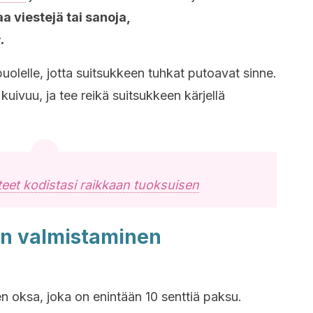
taa viestejä tai sanoja,
.
uolelle, jotta suitsukkeen tuhkat putoavat sinne.
 kuivuu, ja tee reikä suitsukkeen kärjellä
teet kodistasi raikkaan tuoksuisen
en valmistaminen
nen oksa, joka on enintään 10 senttiä paksu.