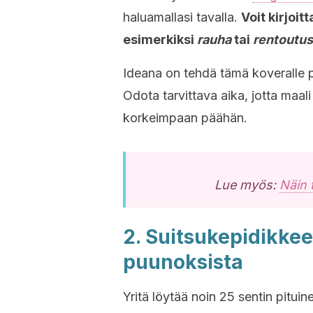
haluamallasi tavalla.
Voit kirjoit
esimerkiksi
rauha
tai
rentoutus
Ideana on tehdä tämä koveralle p
Odota tarvittava aika, jotta maali
korkeimpaan päähän.
Lue myös:
Näin 
2. Suitsukepidikke
puunoksista
Yritä löytää noin 25 sentin pitui