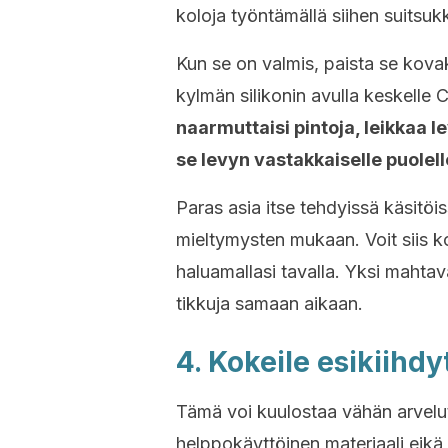
koloja työntämällä siihen suitsu
Kun se on valmis, paista se kova
kylmän silikonin avulla keskelle
naarmuttaisi pintoja, leikkaa 
se levyn vastakkaiselle puolell
Paras asia itse tehdyissä käsitöis
mieltymysten mukaan. Voit siis ko
haluamallasi tavalla. Yksi mahtava
tikkuja samaan aikaan.
4. Kokeile esikiihdy
Tämä voi kuulostaa vähän arvelut
helppokäyttöinen materiaali eikä 