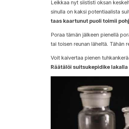
Leikkaa nyt siististi oksan keske
sinulla on kaksi potentiaalista su
taas kaartunut puoli toimii poh
Poraa tämän jälkeen pienellä pora
tai toisen reunan läheltä. Tähän r
Voit kaivertaa pienen tuhkankerää
Räätälöi suitsukepidike lakalla 