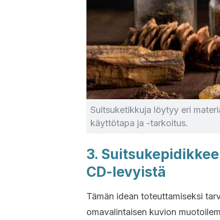
Suitsuketikkuja löytyy eri mater
käyttötapa ja -tarkoitus.
3. Suitsukepidikke
CD-levyistä
Tämän idean toteuttamiseksi tarv
omavalintaisen kuvion muotoilem