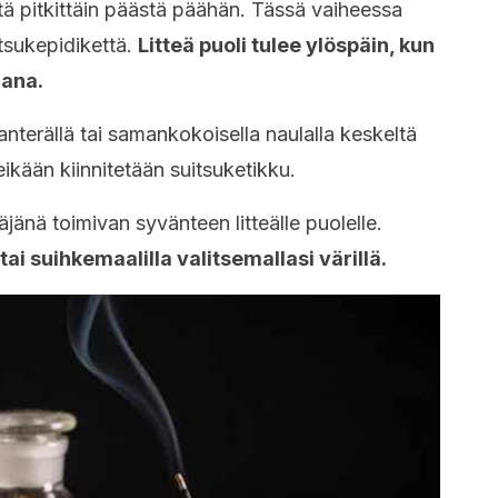
ltä pitkittäin päästä päähän. Tässä vaiheessa
itsukepidikettä.
Litteä puoli tulee ylöspäin, kun
jana.
nterällä tai samankokoisella naulalla keskeltä
eikään kiinnitetään suitsuketikku.
jänä toimivan syvänteen litteälle puolelle.
tai suihkemaalilla valitsemallasi värillä.