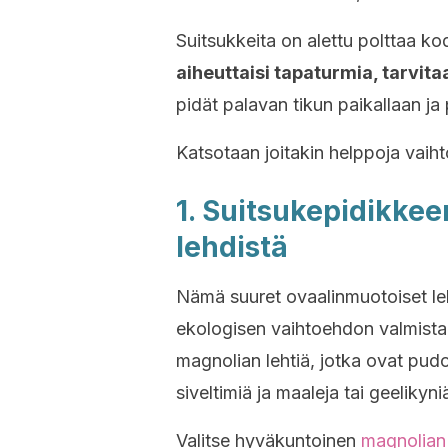
Suitsukkeita on alettu polttaa ko
aiheuttaisi tapaturmia, tarvita
pidät palavan tikun paikallaan ja
Katsotaan joitakin helppoja vaiht
1. Suitsukepidikke
lehdistä
Nämä suuret ovaalinmuotoiset leh
ekologisen vaihtoehdon valmistam
magnolian lehtiä, jotka ovat pud
siveltimiä ja maaleja tai geelikyni
Valitse hyväkuntoinen
magnolian 