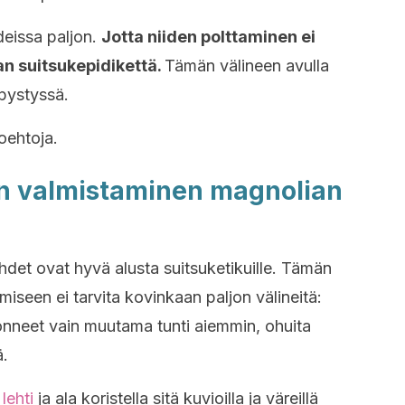
deissa paljon.
Jotta niiden polttaminen ei
an suitsukepidikettä.
Tämän välineen avulla
 pystyssä.
oehtoja.
en valmistaminen magnolian
det ovat hyvä alusta suitsuketikuille. Tämän
iseen ei tarvita kovinkaan paljon välineitä:
onneet vain muutama tunti aiemmin, ohuita
ä.
lehti
ja ala koristella sitä kuvioilla ja väreillä