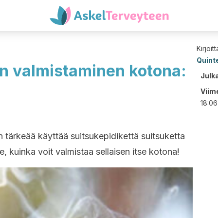
Kirjoit
Quint
n valmistaminen kotona:
Julk
Viime
18:06
 tärkeää käyttää suitsukepidikettä suitsuketta
 kuinka voit valmistaa sellaisen itse kotona!