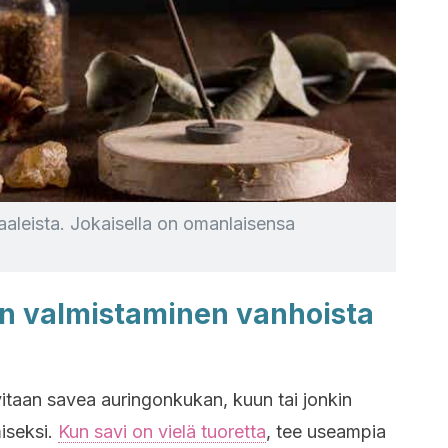
iaaleista. Jokaisella on omanlaisensa
en valmistaminen vanhoista
itaan savea auringonkukan, kuun tai jonkin
iseksi.
Kun savi on vielä tuoretta
, tee useampia