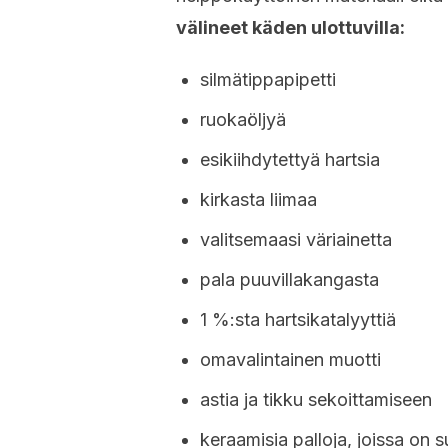
välineet käden ulottuvilla:
silmätippapipetti
ruokaöljyä
esikiihdytettyä hartsia
kirkasta liimaa
valitsemaasi väriainetta
pala puuvillakangasta
1 %:sta hartsikatalyyttiä
omavalintainen muotti
astia ja tikku sekoittamiseen
keraamisia palloja, joissa on 