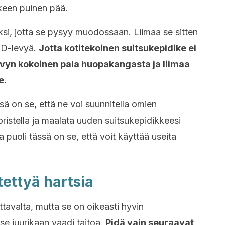
kkeen puinen pää.
ksi, jotta se pysyy muodossaan. Liimaa se sitten
 CD-levyä.
Jotta kotitekoinen suitsukepidike ei
levyn kokoinen pala huopakangasta ja liimaa
e.
sä on se, että ne voi suunnitella omien
ristella ja maalata uuden suitsukepidikkeesi
 puoli tässä on se, että voit käyttää useita
tettyä hartsia
tavalta, mutta se on oikeasti hyvin
se juurikaan vaadi taitoa.
Pidä vain seuraavat