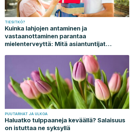
TIESITKÖ?
Kuinka lahjojen antaminen ja
vastaanottaminen parantaa
mielenterveyttä: Mitä asiantuntijat
sanovat
PUUTARHAT JA ULKOA
Haluatko tulppaaneja keväällä? Salaisuus
on istuttaa ne syksyllä