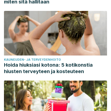
miten sitä hallitaan
controlled pilot trial. Journal of Indian Society of
Pedodontics and Preventive Dentistry, 29(2), 90–94.
https://doi.org/10.4103/0970-4388.84678
Shanbhag VK. Oil pulling for maintaining oral hygiene – A
review.
J Tradit Complement Med
. 2016;7(1):106–109.
Published 2016 Jun 6. doi:10.1016/j.jtcme.2016.05.004
KAUNEUDEN- JA TERVEYDENHOITO
Hoida hiuksiasi kotona: 5 kotikonstia
hiusten terveyteen ja kosteuteen