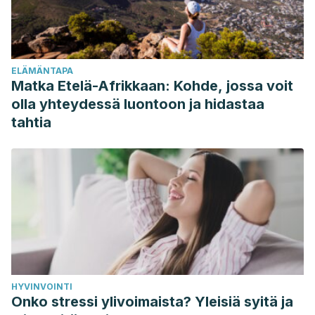
0762.192934
Asokan, S., Emmadi, P., Sivakumar, N., Kumar, Rs., &
Raghuraman, R. (2011). Effect of oil pulling on halitosis and
ELÄMÄNTAPA
microorganisms causing halitosis: A randomized controlled
Matka Etelä-Afrikkaan: Kohde, jossa voit
pilot trial. Journal of Indian Society of Pedodontics and
olla yhteydessä luontoon ja hidastaa
Preventive Dentistry.
https://doi.org/10.4103/0970-
tahtia
4388.84678
Kaushik, M., Reddy, P., Roshni, Udameshi, P., Mehra, N., &
Marwaha, A. (2016). The effect of coconut oil pulling on
Streptococcus mutans count in saliva in comparison with
chlorhexidine mouthwash.
Journal of Contemporary Dental
Practice
,
17
(1), 38–41. https://doi.org/10.5005/jp-journals-
10024-1800
Asokan, S., Saravana Kumar, R., Emmadi, P., Raghuraman,
HYVINVOINTI
R., & Sivakumar, N. (2011). Effect of oil pulling on halitosis
Onko stressi ylivoimaista? Yleisiä syitä ja
and microorganisms causing halitosis: A randomized