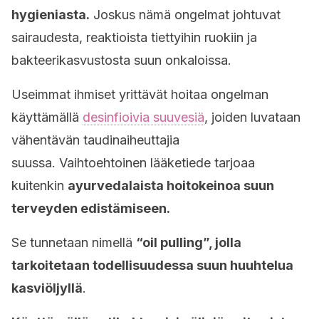
hygieniasta.
Joskus nämä ongelmat johtuvat
sairaudesta, reaktioista tiettyihin ruokiin ja
bakteerikasvustosta suun onkaloissa.
Useimmat ihmiset yrittävät hoitaa ongelman
käyttämällä
desinfioivia suuvesiä
, joiden luvataan
vähentävän taudinaiheuttajia
suussa. Vaihtoehtoinen lääketiede tarjoaa
kuitenkin
ayurvedalaista hoitokeinoa suun
terveyden edistämiseen.
Se tunnetaan nimellä
“oil pulling”, jolla
tarkoitetaan todellisuudessa suun huuhtelua
kasviöljyllä
.