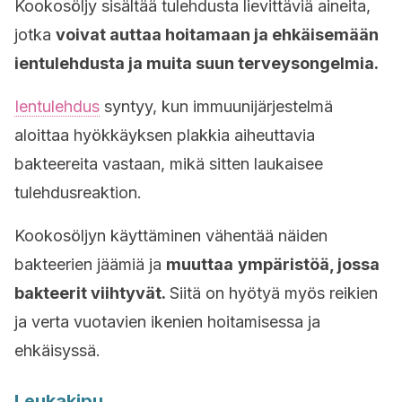
Kookosöljy sisältää tulehdusta lievittäviä aineita,
jotka
voivat auttaa hoitamaan ja ehkäisemään
ientulehdusta ja muita suun terveysongelmia.
Ientulehdus
syntyy, kun immuunijärjestelmä
aloittaa hyökkäyksen plakkia aiheuttavia
bakteereita vastaan, mikä sitten laukaisee
tulehdusreaktion.
Kookosöljyn käyttäminen vähentää näiden
bakteerien jäämiä ja
muuttaa
ympäristöä, jossa
bakteerit viihtyvät.
Siitä on hyötyä myös reikien
ja verta vuotavien ikenien hoitamisessa ja
ehkäisyssä.
Leukakipu