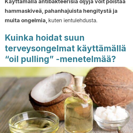
Käyttämällä antibakteerisia öljyjä voit poistaa
hammaskiveä, pahanhajuista hengitystä ja
muita ongelmia,
kuten ientulehdusta.
Kuinka hoidat suun
terveysongelmat käyttämällä
“oil pulling” -menetelmää?