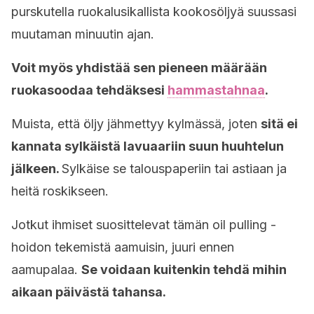
purskutella ruokalusikallista kookosöljyä suussasi
muutaman minuutin ajan.
Voit myös yhdistää sen pieneen määrään
ruokasoodaa tehdäksesi
hammastahnaa
.
Muista, että öljy jähmettyy kylmässä, joten
sitä ei
kannata sylkäistä lavuaariin suun huuhtelun
jälkeen.
Sylkäise se talouspaperiin tai astiaan ja
heitä roskikseen.
Jotkut ihmiset suosittelevat tämän oil pulling -
hoidon tekemistä aamuisin, juuri ennen
aamupalaa.
Se voidaan kuitenkin tehdä mihin
aikaan päivästä tahansa.