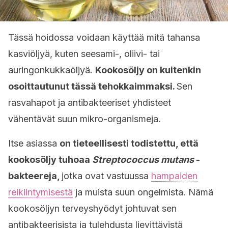
Tässä hoidossa voidaan käyttää mitä tahansa
kasviöljyä, kuten seesami-, oliivi- tai
auringonkukkaöljyä.
Kookosöljy on kuitenkin
osoittautunut tässä tehokkaimmaksi.
Sen
rasvahapot ja antibakteeriset yhdisteet
vähentävät suun mikro-organismeja.
Itse asiassa
on tieteellisesti todistettu, että
kookosöljy tuhoaa
Streptococcus mutans
-
bakteereja,
jotka ovat vastuussa
hampaiden
reikiintymisestä
ja muista suun ongelmista. Nämä
kookosöljyn terveyshyödyt johtuvat sen
antibakteerisista ja tulehdusta lievittävistä