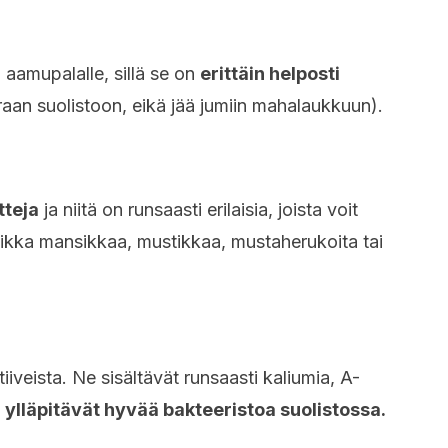
aamupalalle, sillä se on
erittäin helposti
raan suolistoon, eikä jää jumiin mahalaukkuun).
tteja
ja niitä on runsaasti erilaisia, joista voit
aikka mansikkaa, mustikkaa, mustaherukoita tai
iveista. Ne sisältävät runsaasti kaliumia, A-
e
ylläpitävät hyvää bakteeristoa suolistossa.