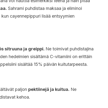
äriä voi nauttia esimerkiksi teenä ja näin pitää
taa.
Sahrami puhdistaa maksaa ja eliminoi
, kun cayennepippuri lisää entsyymien
s sitruuna ja greippi.
Ne toimivat puhdistajina
den hedelmien sisältämä C-vitamiini on erittäin
appelsiini sisältää 15% päivän kuitutarpeesta.
ältävät paljon
pektiinejä ja kuitua.
Ne
hdistavat kehoa.