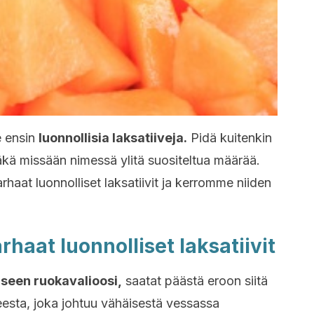
e ensin
luonnollisia laksatiiveja.
Pidä kuitenkin
kä missään nimessä ylitä suositeltua määrää.
rhaat luonnolliset laksatiivit ja kerromme niiden
rhaat luonnolliset laksatiivit
iseen ruokavalioosi,
saatat päästä eroon siitä
eesta, joka johtuu vähäisestä vessassa