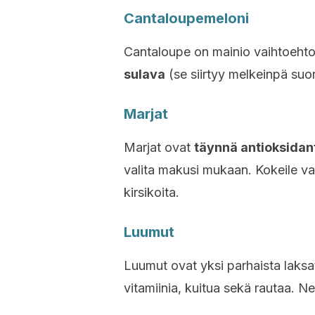
Cantaloupemeloni
Cantaloupe on mainio vaihtoehto 
sulava
(se siirtyy melkeinpä suo
Marjat
Marjat ovat
täynnä antioksidan
valita makusi mukaan. Kokeile v
kirsikoita.
Luumut
Luumut ovat yksi parhaista laksati
vitamiinia, kuitua sekä rautaa. N