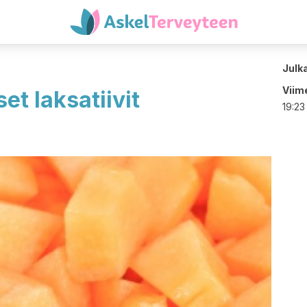
Julk
Viime
et laksatiivit
19:23