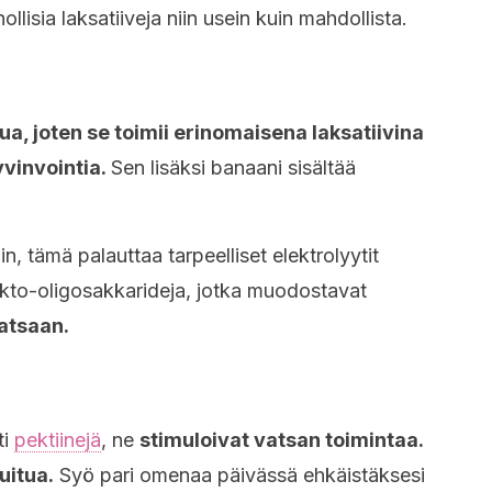
llisia laksatiiveja niin usein kuin mahdollista.
ua, joten se toimii erinomaisena laksatiivina
yvinvointia.
Sen lisäksi banaani sisältää
n, tämä palauttaa tarpeelliset elektrolyytit
frukto-oligosakkarideja, jotka muodostavat
atsaan.
ti
pektiinejä
, ne
stimuloivat vatsan toimintaa.
uitua.
Syö pari omenaa päivässä ehkäistäksesi