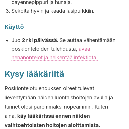
cayennepippuri ja hunaja.
Sekoita hyvin ja kaada lasipurkkiin.
Käyttö
Juo
2 rkl päivässä.
Se auttaa vähentämään
poskionteloiden tulehdusta,
avaa
nenänontelot ja heikentää infektiota.
Kysy lääkäriltä
Poskiontelotulehduksen oireet tulevat
lieventymään näiden luontaishoitojen avulla ja
tunnet olosi paremmaksi nopeammin. Kuten
aina,
käy lääkärissä ennen näiden
vaihtoehtoisten hoitojen aloittamista.