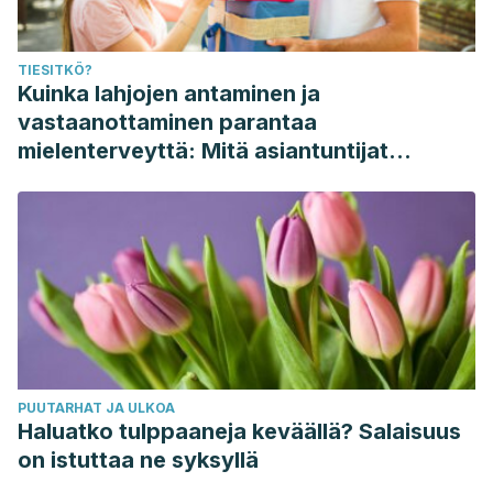
TIESITKÖ?
Kuinka lahjojen antaminen ja
vastaanottaminen parantaa
mielenterveyttä: Mitä asiantuntijat
sanovat
PUUTARHAT JA ULKOA
Haluatko tulppaaneja keväällä? Salaisuus
on istuttaa ne syksyllä