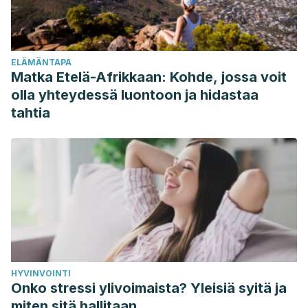
ELÄMÄNTAPA
Matka Etelä-Afrikkaan: Kohde, jossa voit
olla yhteydessä luontoon ja hidastaa
tahtia
HYVINVOINTI
Onko stressi ylivoimaista? Yleisiä syitä ja
miten sitä hallitaan