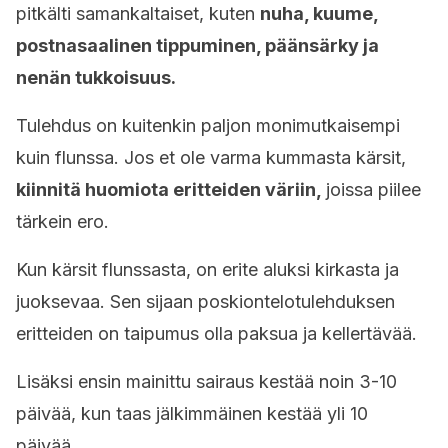
pitkälti samankaltaiset, kuten
nuha, kuume,
postnasaalinen tippuminen, päänsärky ja
nenän tukkoisuus.
Tulehdus on kuitenkin paljon monimutkaisempi
kuin flunssa. Jos et ole varma kummasta kärsit,
kiinnitä huomiota eritteiden väriin,
joissa piilee
tärkein ero.
Kun kärsit flunssasta, on erite aluksi kirkasta ja
juoksevaa. Sen sijaan poskiontelotulehduksen
eritteiden on taipumus olla paksua ja kellertävää.
Lisäksi ensin mainittu sairaus kestää noin 3-10
päivää, kun taas jälkimmäinen kestää yli 10
päivää.