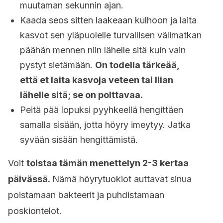
muutaman sekunnin ajan.
Kaada seos sitten laakeaan kulhoon ja laita
kasvot sen yläpuolelle turvallisen välimatkan
päähän mennen niin lähelle sitä kuin vain
pystyt sietämään.
On todella tärkeää,
että et laita kasvoja veteen tai liian
lähelle sitä; se on polttavaa.
Peitä pää lopuksi pyyhkeellä hengittäen
samalla sisään, jotta höyry imeytyy. Jatka
syvään sisään hengittämistä.
Voit
toistaa tämän menettelyn 2-3 kertaa
päivässä.
Nämä höyrytuokiot auttavat sinua
poistamaan bakteerit ja puhdistamaan
poskiontelot.