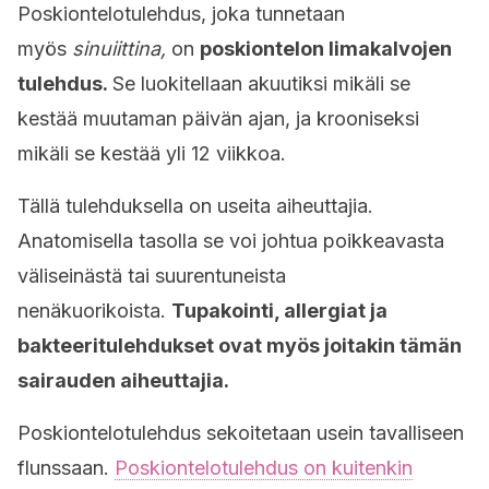
Poskiontelotulehdus, joka tunnetaan
myös
sinuiittina,
on
poskiontelon limakalvojen
tulehdus.
Se luokitellaan akuutiksi mikäli se
kestää muutaman päivän ajan, ja krooniseksi
mikäli se kestää yli 12 viikkoa.
Tällä tulehduksella on useita aiheuttajia.
Anatomisella tasolla se voi johtua poikkeavasta
väliseinästä tai suurentuneista
nenäkuorikoista.
Tupakointi, allergiat ja
bakteeritulehdukset ovat myös joitakin tämän
sairauden aiheuttajia.
Poskiontelotulehdus sekoitetaan usein tavalliseen
flunssaan.
Poskiontelotulehdus on kuitenkin