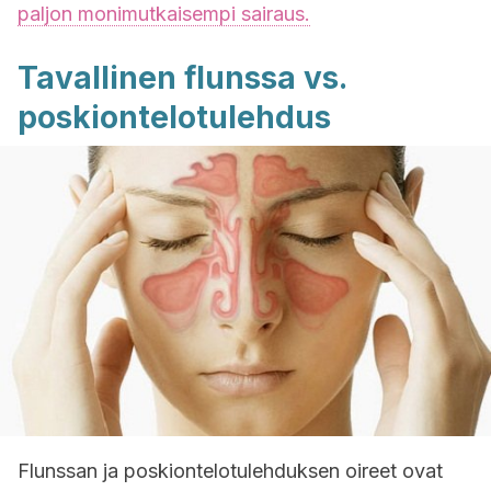
paljon monimutkaisempi sairaus.
Tavallinen flunssa vs.
poskiontelotulehdus
Flunssan ja poskiontelotulehduksen oireet ovat