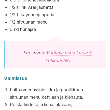
1/2 tl inkiväärijauhetta
1/2 tl cayennepippuria
1/2 sitruunan mehu
3 rkl hunajaa
Lue myös:
Vuotava nenä kuriin 5
kotikonstilla
Valmistus
Laita omenaviinietikka ja puolikkaan
sitruunan mehu kattilaan ja kiehauta.
Poista liedeltä ja lisää inkivääri,