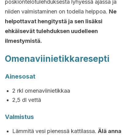
poskiontelotulehduksesta lyhyessä ajassa ja
niiden valmistaminen on todella helppoa.
Ne
helpottavat hengitystä ja sen lisäksi
ehkäisevät tulehduksen uudelleen
ilmestymistä.
Omenaviinietikkaresepti
Ainesosat
2 rkl omenaviinietikkaa
2,5 dl vettä
Valmistus
Lämmitä vesi pienessä kattilassa.
Älä anna