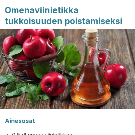
Omenaviinietikka
tukkoisuuden poistamiseksi
Ainesosat
0,5 dl omenaviinietikkaa