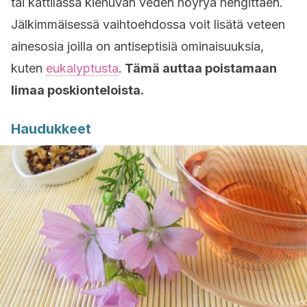
tai kattilassa kiehuvan veden höyryä hengittäen.
Jälkimmäisessä vaihtoehdossa voit lisätä veteen
ainesosia joilla on antiseptisiä ominaisuuksia,
kuten
eukalyptusta
.
Tämä auttaa poistamaan
limaa poskionteloista.
Haudukkeet