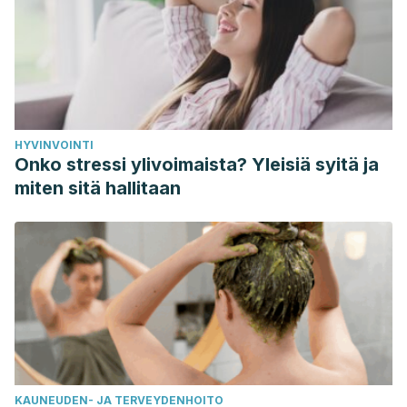
https://doi.org/10.1016/0306-9877
(83)90040-3
HYVINVOINTI
Onko stressi ylivoimaista? Yleisiä syitä ja
miten sitä hallitaan
KAUNEUDEN- JA TERVEYDENHOITO