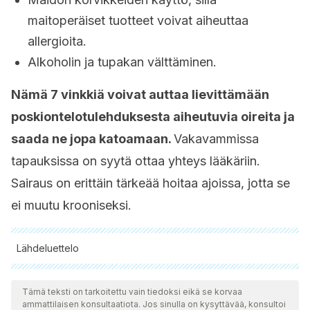
maitoperäiset tuotteet voivat aiheuttaa
allergioita.
Alkoholin ja tupakan välttäminen.
Nämä 7 vinkkiä voivat auttaa lievittämään
poskiontelotulehduksesta aiheutuvia oireita ja
saada ne jopa katoamaan.
Vakavammissa
tapauksissa on syytä ottaa yhteys lääkäriin.
Sairaus on erittäin tärkeää hoitaa ajoissa, jotta se
ei muutu krooniseksi.
Lähdeluettelo
Kaikki lainatut lähteet tarkistettiin perusteellisesti tiimimme
toimesta varmistaaksemme niiden laadun, luotettavuuden,
Tämä teksti on tarkoitettu vain tiedoksi eikä se korvaa
ammattilaisen konsultaatiota. Jos sinulla on kysyttävää, konsultoi
ajantasaisuuden ja pätevyyden. Tämän artikkelin bibliografia