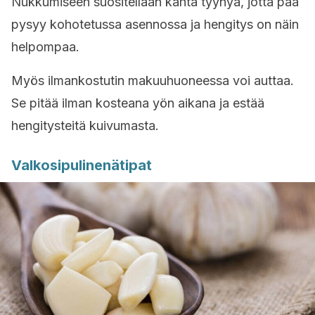
Nukkumiseen suositellaan kahta tyynyä, jotta pää
pysyy kohotetussa asennossa ja hengitys on näin
helpompaa.
Myös ilmankostutin makuuhuoneessa voi auttaa.
Se pitää ilman kosteana yön aikana ja estää
hengitysteitä kuivumasta.
Valkosipulinenätipat