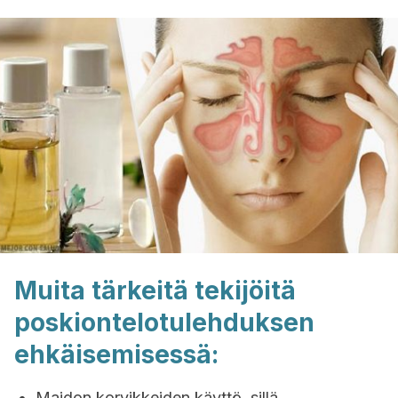
Muita tärkeitä tekijöitä
poskiontelotulehduksen
ehkäisemisessä:
Maidon korvikkeiden käyttö, sillä