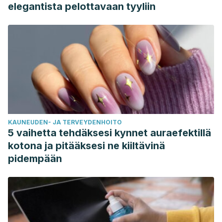
elegantista pelottavaan tyyliin
KAUNEUDEN- JA TERVEYDENHOITO
5 vaihetta tehdäksesi kynnet auraefektillä
kotona ja pitääksesi ne kiiltävinä
pidempään