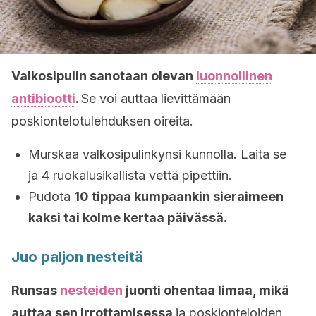
Valkosipulin sanotaan olevan
luonnollinen
antibiootti
.
Se voi auttaa lievittämään
poskiontelotulehduksen oireita.
Murskaa valkosipulinkynsi kunnolla. Laita se
ja 4 ruokalusikallista vettä pipettiin.
Pudota
10 tippaa kumpaankin sieraimeen
kaksi tai kolme kertaa päivässä.
Juo paljon nesteitä
Runsas
nesteiden
juonti ohentaa limaa, mikä
auttaa sen irrottamisessa
ja poskionteloiden