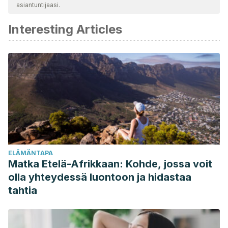
asiantuntijaasi.
katsottiin luotettavaksi ja akateemisesti tai tieteellisesti tarkaksi.
Interesting Articles
De La Flor I Brú, J. (2009). Sinusitis. Pediatria Integral.
https://doi.org/10.1111/j.1600-0757.2008.00293.x
Slavin, R. G., Spector, S. L., Bernstein, I. L., Kaliner, M. A.,
Kennedy, D. W., Virant, F. S., … Vandewalker, M. L. (2005).
The diagnosis and management of sinusitis: A practice
parameter update. Journal of Allergy and Clinical
Immunology.
https://doi.org/10.1016/j.jaci.2005.09.048
FUJISAWA, H., WATANABE, K., SUMA, K., ORIGUCHI, K.,
MATSUFUJI, H., SEKI, T., & ARIGA, T. (2009). Antibacterial
ELÄMÄNTAPA
Potential of Garlic-Derived Allicin and Its Cancellation by
Matka Etelä-Afrikkaan: Kohde, jossa voit
Sulfhydryl Compounds. Bioscience, Biotechnology, and
olla yhteydessä luontoon ja hidastaa
Biochemistry.
https://doi.org/10.1271/bbb.90096
tahtia
Adetumbi, M. A., & Lau, B. H. S. (1983). Alliumsativum (garlic)
– A natural antibiotic. Medical Hypotheses.