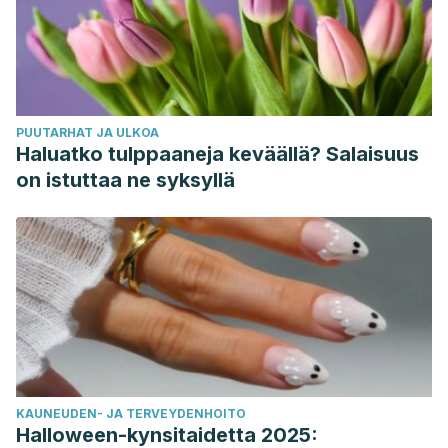
PUUTARHAT JA ULKOA
Haluatko tulppaaneja keväällä? Salaisuus
on istuttaa ne syksyllä
KAUNEUDEN- JA TERVEYDENHOITO
Halloween-kynsitaidetta 2025: