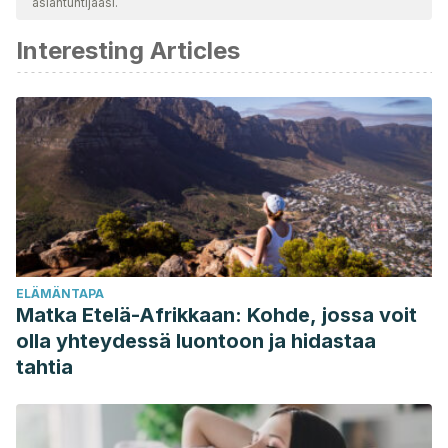
asiantuntijaasi.
katsottiin luotettavaksi ja akateemisesti tai tieteellisesti tarkaksi.
Interesting Articles
Fernández, A., & Federación Española de Actividades
Dirigidas y Fitness. (n.d.). Sentadilla profunda: Ejercicio
clave para mejor forma y función del tren inferior.
Retrieved January 16, 2019, from
http://www.fedamadrid.com/sentadilla-profunda-ejercicio-
clave-para-mejor-forma-y-funcion-del-tren-inferior/
Fry, A. C., Smith, J. C., & Schilling, B. K. (2003). Effect of
knee position on hip and knee torques during the barbell
squat. Journal of strength and conditioning research, 17(4),
ELÄMÄNTAPA
629–633. https://pubmed.ncbi.nlm.nih.gov/14636100/
Matka Etelä-Afrikkaan: Kohde, jossa voit
Strengthening your core: Right and wrong ways to do
olla yhteydessä luontoon ja hidastaa
lunges, squats, and planks. 2011. Harvard Health Publishing.
tahtia
https://www.health.harvard.edu/blog/strengthening-your-
core-right-and-wrong-ways-to-do-lunges-squats-and-
planks-201106292810