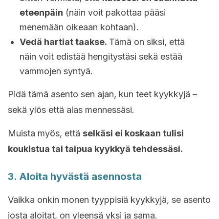
eteenpäin
(näin voit pakottaa pääsi
menemään oikeaan kohtaan).
Vedä hartiat taakse.
Tämä on siksi, että
näin voit edistää hengitystäsi sekä estää
vammojen syntyä.
Pidä tämä asento sen ajan, kun teet kyykkyjä –
sekä ylös että alas mennessäsi.
Muista myös, että
selkäsi ei koskaan tulisi
koukistua tai taipua kyykkyä tehdessäsi.
3. Aloita hyvästä asennosta
Vaikka onkin monen tyyppisiä kyykkyjä, se asento
josta aloitat, on yleensä yksi ja sama.