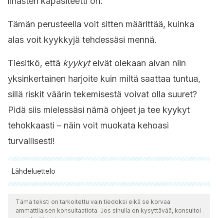
lihasten kapasiteetti on.
Tämän perusteella voit sitten määrittää, kuinka
alas voit kyykkyjä tehdessäsi mennä.
Tiesitkö, että
kyykyt
eivät olekaan aivan niin
yksinkertainen harjoite kuin miltä saattaa tuntua,
sillä riskit väärin tekemisestä voivat olla suuret?
Pidä siis mielessäsi nämä ohjeet ja tee kyykyt
tehokkaasti – näin voit muokata kehoasi
turvallisesti!
Lähdeluettelo
Kaikki lainatut lähteet tarkistettiin perusteellisesti tiimimme
toimesta varmistaaksemme niiden laadun, luotettavuuden,
Tämä teksti on tarkoitettu vain tiedoksi eikä se korvaa
ammattilaisen konsultaatiota. Jos sinulla on kysyttävää, konsultoi
ajantasaisuuden ja pätevyyden. Tämän artikkelin bibliografia