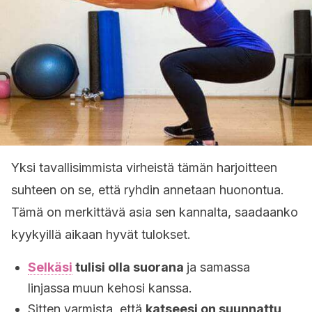
Yksi tavallisimmista virheistä tämän harjoitteen
suhteen on se, että ryhdin annetaan huonontua.
Tämä on merkittävä asia sen kannalta, saadaanko
kyykyillä aikaan hyvät tulokset.
Selkäsi
tulisi olla suorana
ja samassa
linjassa
muun kehosi kanssa.
Sitten varmista, että
katseesi on suunnattu