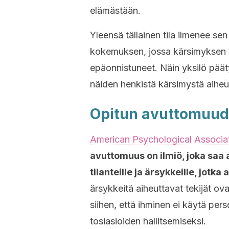
elämästään.
Yleensä tällainen tila ilmenee se
kokemuksen, jossa kärsimyksen v
epäonnistuneet. Näin yksilö pää
näiden henkistä kärsimystä aiheu
Opitun avuttomuud
American Psychological Associat
avuttomuus
on ilmiö, joka saa 
tilanteille ja ärsykkeille, jotka
ärsykkeitä aiheuttavat tekijät ova
siihen, että ihminen ei käytä pe
tosiasioiden hallitsemiseksi.