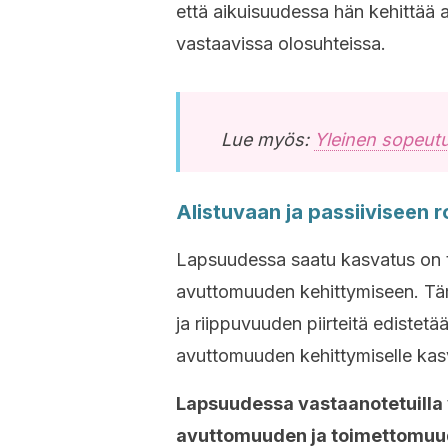
että aikuisuudessa
hän kehittää a
vastaavissa olosuhteissa.
Lue myös:
Yleinen sopeut
Alistuvaan ja passiiviseen 
Lapsuudessa
saatu kasvatus on t
avuttomuuden kehittymiseen. Tämä
ja riippuvuuden piirteitä edistetä
avuttomuuden kehittymiselle ka
Lapsuudessa
vastaanotetuilla 
avuttomuuden ja toimettomuu