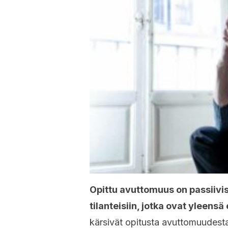
Opittu avuttomuus
on passiivi
tilanteisiin, jotka ovat yleensä
kärsivät opitusta avuttomuudesta,