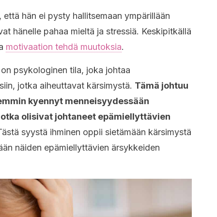
että hän ei pysty hallitsemaan ympärillään
vat hänelle pahaa mieltä ja stressiä. Keskipitkällä
aa
motivaation tehdä muutoksia
.
on psykologinen tila, joka johtaa
iin, jotka aiheuttavat kärsimystä.
Tämä johtuu
kaisemmin kyennyt menneisyydessään
jotka olisivat johtaneet epämiellyttävien
ästä syystä ihminen oppii sietämään kärsimystä
tään näiden epämiellyttävien ärsykkeiden