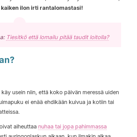
kaiken ilon irti rantalomastasi!
aa:
Tiesitkö että lomailu pitää taudit loitolla?
aan?
n käy usein niin, että koko päivän meressä uiden
 uimapuku ei enää ehdikään kuivua ja kotiin tai
atteissa.
voivat aiheuttaa
nuhaa tai jopa pahimmassa
sesti auringonlaskun aikaan, kun ilmakin alkaa