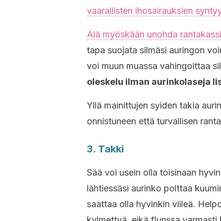
vaarallisten ihosairauksien synty
Älä myöskään unohda rantakassis
tapa suojata silmäsi auringon voim
voi muun muassa vahingoittaa si
oleskelu ilman aurinkolaseja li
Yllä mainittujen syiden takia auri
onnistuneen että turvallisen rant
3. Takki
Sää voi usein olla toisinaan hyv
lähtiessäsi aurinko polttaa kuumim
saattaa olla hyvinkin viileä. Hel
kylmettyä, eikä flunssa varmasti 