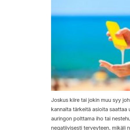
Joskus kiire tai jokin muu syy jo
kannalta tärkeitä asioita saattaa
auringon polttama iho tai neste
negatiivisesti terveyteen, mikäli n