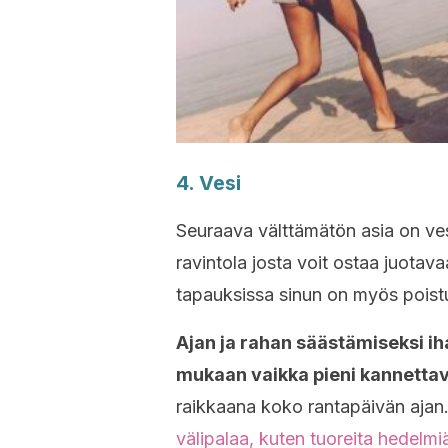
4. Vesi
Seuraava välttämätön asia on vesi.
ravintola josta voit ostaa juotava
tapauksissa sinun on myös poistu
Ajan ja rahan säästämiseksi iha
mukaan vaikka pieni kannetta
raikkaana koko rantapäivän ajan
välipalaa, kuten tuoreita hedelmi