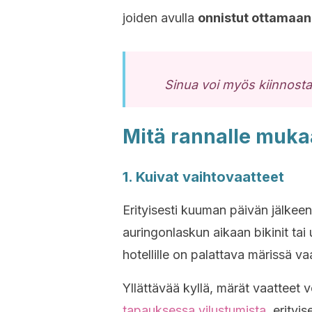
joiden avulla
onnistut ottamaan 
Sinua voi myös kiinnost
Mitä rannalle muk
1. Kuivat vaihtovaatteet
Erityisesti kuuman päivän jälkee
auringonlaskun aikaan bikinit tai
hotellille on palattava märissä va
Yllättävää kyllä, märät vaatteet 
tapauksessa vilustumista
, erityi