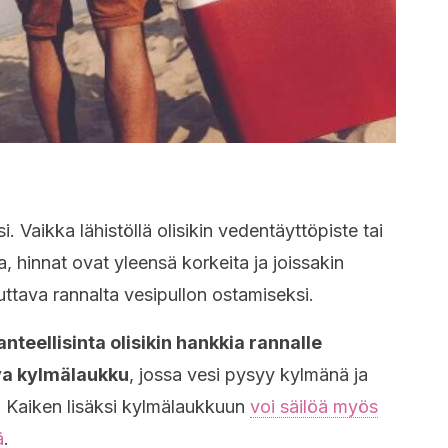
 Vaikka lähistöllä olisikin vedentäyttöpiste tai
a, hinnat ovat yleensä korkeita ja joissakin
ttava rannalta vesipullon ostamiseksi.
nteellisinta olisikin hankkia rannalle
va kylmälaukku
, jossa vesi pysyy kylmänä ja
. Kaiken lisäksi kylmälaukkuun
voi säilöä myös
ä
.