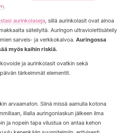
yn
.
tasi aurinkolaseja
, sillä aurinkolasit ovat ainoa
akkaalta säteilyltä. Auringon ultraviolettisäteily
lmien sarveis- ja verkkokalvoa.
Auringossa
sää myös kaihin riskiä.
nkovoide ja aurinkolasit ovatkin sekä
apäivän tärkeimmät elementit.
inkin arvaamaton. Siinä missä aamulla kotona
millaan, illalla auringonlaskun jälkeen ilma
poin ja nopein tapa vilustua on antaa kehon
kuulu kenenkään suunnitelmiin, erityisesti