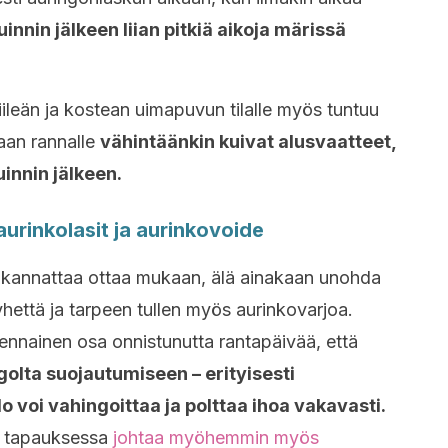
 uinnin jälkeen liian pitkiä aikoja märissä
ileän ja kostean uimapuvun tilalle myös tuntuu
aan rannalle
vähintäänkin kuivat alusvaatteet,
uinnin jälkeen.
aurinkolasit ja aurinkovoide
lle kannattaa ottaa mukaan, älä ainakaan unohda
hettä ja tarpeen tullen myös aurinkovarjoa.
lennainen osa onnistunutta rantapäivää, että
golta suojautumiseen – erityisesti
o voi vahingoittaa ja polttaa ihoa vakavasti.
a tapauksessa
johtaa myöhemmin myös