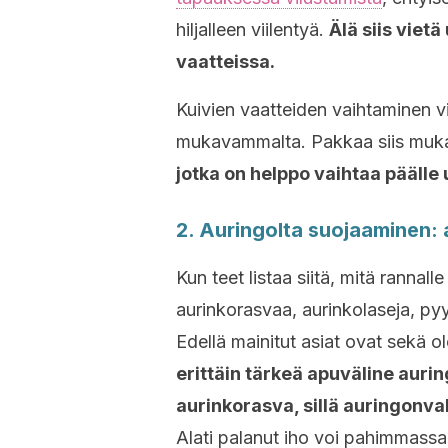
hiljalleen viilentyä.
Älä siis vietä
vaatteissa.
Kuivien vaatteiden vaihtaminen vi
mukavammalta. Pakkaa siis muk
jotka on helppo vaihtaa päälle 
2. Auringolta suojaaminen: 
Kun teet listaa siitä, mitä ranna
aurinkorasvaa, aurinkolaseja, pyy
Edellä mainitut asiat ovat sekä o
erittäin tärkeä apuväline aurin
aurinkorasva, sillä auringonval
Alati palanut iho voi pahimmass