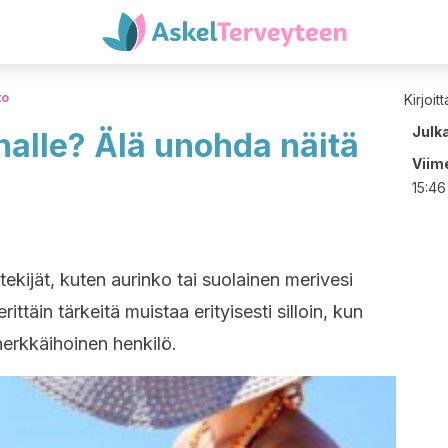
to
Kirjoit
Julk
alle? Älä unohda näitä
Viime
15:46
ekijät, kuten aurinko tai suolainen merivesi
ittäin tärkeitä muistaa erityisesti silloin, kun
herkkäihoinen henkilö.