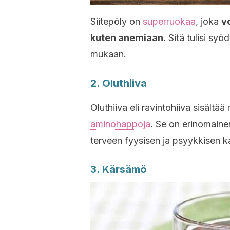
Siitepöly on
superruokaa
, joka
v
kuten anemiaan.
Sitä tulisi syö
mukaan.
2. Oluthiiva
Oluthiiva eli ravintohiiva sisältää
aminohappoja
. Se on erinomaine
terveen fyysisen ja psyykkisen 
3. Kärsämö