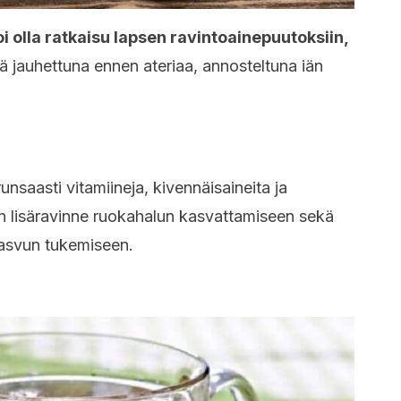
oi olla ratkaisu lapsen ravintoainepuutoksiin,
dä jauhettuna ennen ateriaa, annosteltuna iän
 runsaasti vitamiineja, kivennäisaineita ja
n lisäravinne ruokahalun kasvattamiseen sekä
kasvun tukemiseen.