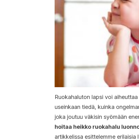
Ruokahaluton lapsi voi aiheuttaa 
useinkaan tiedä, kuinka ongelman 
joka joutuu väkisin syömään ene
hoitaa heikko ruokahalu luonno
artikkelissa esittelemme erilaisi