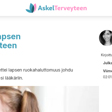
lapsen
teen
Kirjoit
Julk
ettei lapsen ruokahaluttomuus johdu
Viime
02:01
i lääkäriin.