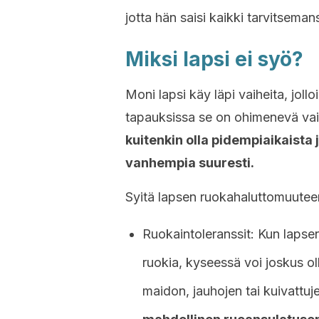
jotta hän saisi kaikki tarvitseman
Miksi lapsi ei syö?
Moni lapsi käy läpi vaiheita, jol
tapauksissa se on ohimenevä vai
kuitenkin olla pidempiaikaista 
vanhempia suuresti.
Syitä lapsen ruokahaluttomuuteen
Ruokaintoleranssit: Kun lapse
ruokia, kyseessä voi joskus olla
maidon, jauhojen tai kuivattu