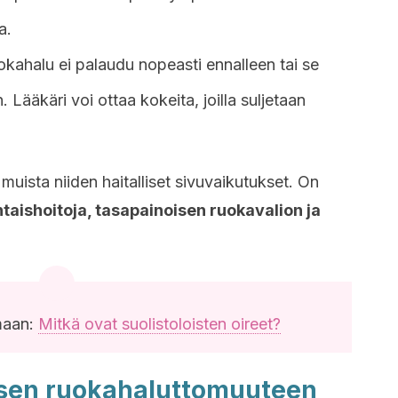
a.
okahalu ei palaudu nopeasti ennalleen tai se
in. Lääkäri voi ottaa kokeita, joilla suljetaan
muista niiden haitalliset sivuvaikutukset. On
ntaishoitoja, tasapainoisen ruokavalion ja
maan:
Mitkä ovat suolistoloisten oireet?
psen ruokahaluttomuuteen