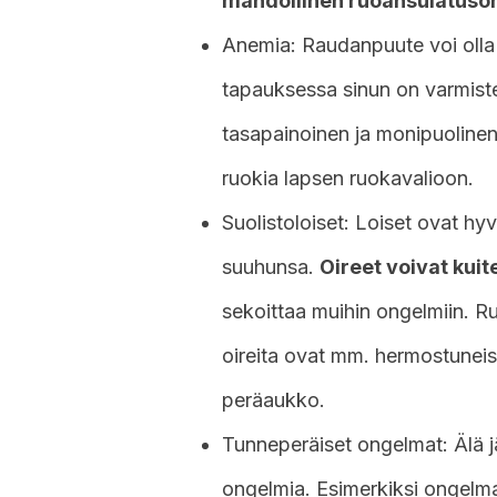
mahdollinen ruoansulatuso
Anemia: Raudanpuute voi olla
tapauksessa sinun on varmiste
tasapainoinen ja monipuolinen.
ruokia lapsen ruokavalioon.
Suolistoloiset: Loiset ovat hyvin
suuhunsa.
Oireet voivat kui
sekoittaa muihin ongelmiin. R
oireita ovat mm. hermostuneisu
peräaukko.
Tunneperäiset ongelmat: Älä j
ongelmia. Esimerkiksi ongelma