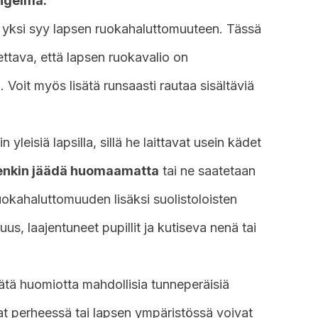
ngelma.
 yksi syy lapsen ruokahaluttomuuteen. Tässä
ttava, että lapsen ruokavalio on
 Voit myös lisätä runsaasti rautaa sisältäviä
 yleisiä lapsilla, sillä he laittavat usein kädet
tenkin jäädä huomaamatta
tai ne saatetaan
uokahaluttomuuden lisäksi suolistoloisten
us, laajentuneet pupillit ja kutiseva nenä tai
ätä huomiotta mahdollisia tunneperäisiä
t perheessä tai lapsen ympäristössä voivat