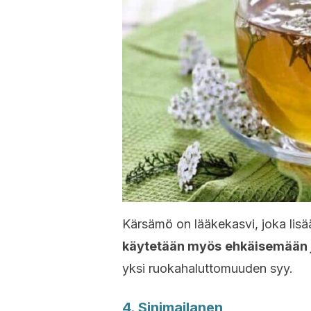
Kärsämö on lääkekasvi, joka lisä
käytetään myös
ehkäisemään j
yksi ruokahaluttomuuden syy.
4. Sinimailanen