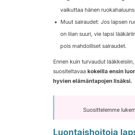
vaikuttaa hänen ruokahaluuns
Muut sairaudet: Jos lapsen ru
on liian suuri, vie lapsi lääkäri
pois mahdolliset sairaudet.
Ennen kuin turvaudut lääkkeisiin, 
suositeltavaa
kokeilla ensin luo
hyvien elämäntapojen lisäksi.
Suosittelemme luke
Luontaishoitoja la