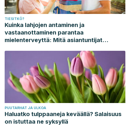
TIESITKÖ?
Kuinka lahjojen antaminen ja
vastaanottaminen parantaa
mielenterveyttä: Mitä asiantuntijat
sanovat
PUUTARHAT JA ULKOA
Haluatko tulppaaneja keväällä? Salaisuus
on istuttaa ne syksyllä