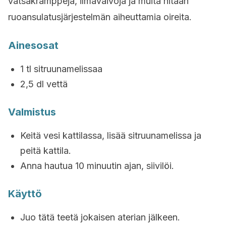
vatsakramppeja, ilmavaivoja ja muita hitaan
ruoansulatusjärjestelmän aiheuttamia oireita.
Ainesosat
1 tl sitruunamelissaa
2,5 dl vettä
Valmistus
Keitä vesi kattilassa, lisää sitruunamelissa ja
peitä kattila.
Anna hautua 10 minuutin ajan, siivilöi.
Käyttö
Juo tätä teetä jokaisen aterian jälkeen.