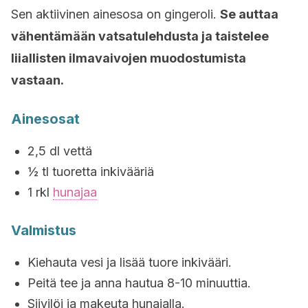
Sen aktiivinen ainesosa on gingeroli.
Se auttaa
vähentämään vatsatulehdusta ja taistelee
liiallisten ilmavaivojen muodostumista
vastaan.
Ainesosat
2,5 dl vettä
½ tl tuoretta inkivääriä
1 rkl
hunajaa
Valmistus
Kiehauta vesi ja lisää tuore inkivääri.
Peitä tee ja anna hautua 8-10 minuuttia.
Siivilöi ja makeuta hunajalla.