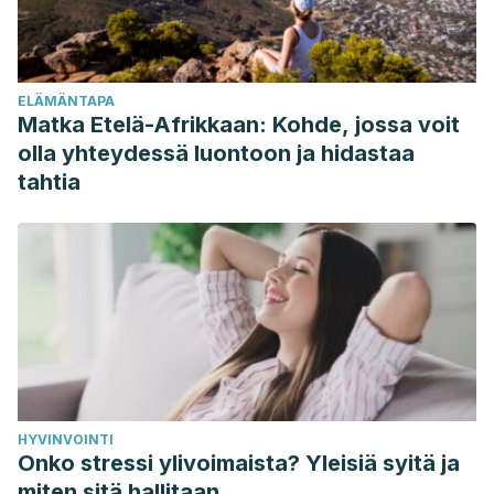
Callalli, M., … Coasaca, H. (2011). Riqueza, uso y origen de
plantas medicinales expendidas en los mercados de la
ciudad del Cusco. Revista Peruana de Biologia.
ELÄMÄNTAPA
https://doi.org/10.15381/rpb.v18i3.439
Matka Etelä-Afrikkaan: Kohde, jossa voit
olla yhteydessä luontoon ja hidastaa
tahtia
HYVINVOINTI
Onko stressi ylivoimaista? Yleisiä syitä ja
miten sitä hallitaan