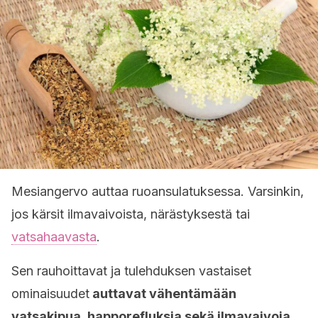
Mesiangervo auttaa ruoansulatuksessa. Varsinkin,
jos kärsit ilmavaivoista, närästyksestä tai
vatsahaavasta
.
Sen rauhoittavat ja tulehduksen vastaiset
ominaisuudet
auttavat vähentämään
vatsakipua, happorefluksia sekä ilmavaivoja.