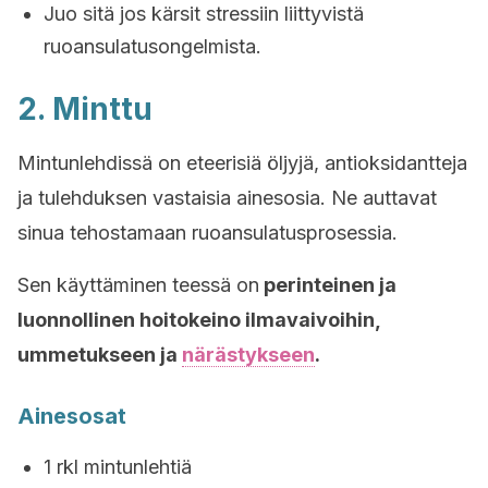
Juo sitä jos kärsit stressiin liittyvistä
ruoansulatusongelmista.
2. Minttu
Mintunlehdissä on eteerisiä öljyjä, antioksidantteja
ja tulehduksen vastaisia ainesosia. Ne auttavat
sinua tehostamaan ruoansulatusprosessia.
Sen käyttäminen teessä on
perinteinen ja
luonnollinen hoitokeino ilmavaivoihin,
ummetukseen ja
närästykseen
.
Ainesosat
1 rkl mintunlehtiä