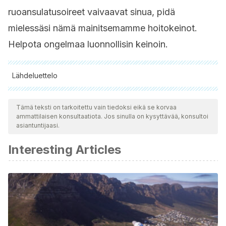
ruoansulatusoireet vaivaavat sinua, pidä
mielessäsi nämä mainitsemamme hoitokeinot.
Helpota ongelmaa luonnollisin keinoin.
Lähdeluettelo
Kaikki lainatut lähteet tarkistettiin perusteellisesti tiimimme
toimesta varmistaaksemme niiden laadun, luotettavuuden,
Tämä teksti on tarkoitettu vain tiedoksi eikä se korvaa
ammattilaisen konsultaatiota. Jos sinulla on kysyttävää, konsultoi
ajantasaisuuden ja pätevyyden. Tämän artikkelin bibliografia
asiantuntijaasi.
katsottiin luotettavaksi ja akateemisesti tai tieteellisesti tarkaksi.
Interesting Articles
Falen, J. (1995). Necesidades nutricionales. Revista
Peruana de Ginecología y Obstetricia.
https://doi.org/10.31403/RPGO.V41I1758
Perez, I. (2012). El uso de las plantas medicinales. Revista
Intercultural.
Huamantupa, I., Cuba, M., Urrunaga, R., Paz, E., Ananya, N.,