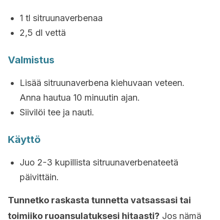
1 tl sitruunaverbenaa
2,5 dl vettä
Valmistus
Lisää sitruunaverbena kiehuvaan veteen.
Anna hautua 10 minuutin ajan.
Siivilöi tee ja nauti.
Käyttö
Juo 2-3 kupillista sitruunaverbenateetä
päivittäin.
Tunnetko raskasta tunnetta vatsassasi tai
toimiiko ruoansulatuksesi hitaasti?
Jos nämä