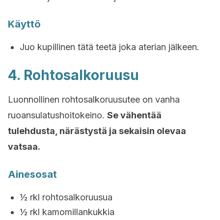
Käyttö
Juo kupillinen tätä teetä joka aterian jälkeen.
4. Rohtosalkoruusu
Luonnollinen rohtosalkoruusutee on vanha
ruoansulatushoitokeino.
Se vähentää
tulehdusta, närästystä ja sekaisin olevaa
vatsaa.
Ainesosat
½ rkl rohtosalkoruusua
½ rkl kamomillankukkia