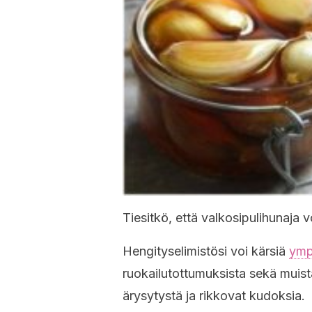
Tiesitkö, että valkosipulihunaja
Hengityselimistösi voi kärsiä
ymp
ruokailutottumuksista sekä muista 
ärysytystä ja rikkovat kudoksia.