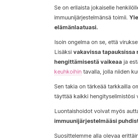
Se on erilaista jokaiselle henkilöl
immuunijärjestelmänsä toimii.
Yle
elämänlaatuasi.
Isoin ongelma on se, että virukset
Lisäksi
vakavissa tapauksissa n
hengittämisestä vaikeaa
ja es
keuhkoihin
tavalla, jolla niiden ku
Sen takia on tärkeää tarkkailla om
täyttää kaikki hengityselimistösi 
Luontaishoidot voivat myös autt
immuunijärjestelmääsi puhdist
Suosittelemme alla olevaa erittäi