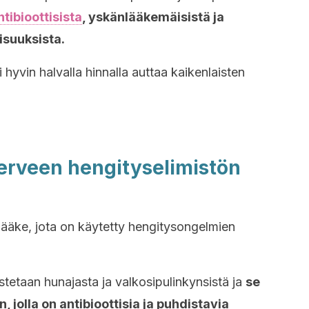
ntibioottisista
, yskänlääkemäisistä ja
isuuksista.
 hyvin halvalla hinnalla auttaa kaikenlaisten
terveen hengityselimistön
 lääke, jota on käytetty hengitysongelmien
tetaan hunajasta ja valkosipulinkynsistä ja
se
, jolla on antibioottisia ja puhdistavia