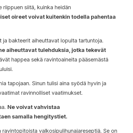
le riippuen siitä, kuinka heidän
iset oireet voivat kuitenkin todella pahentaa
 ja bakteerit aiheuttavat lopulta tartuntoja.
e aiheuttavat tulehduksia, jotka tekevät
tävät happea sekä ravintoaineita pääsemästä
uluisi.
ia tapojaan. Sinun tulisi aina syödä hyvin ja
vaatimat ravinnolliset vaatimukset.
aa.
Ne voivat vahvistaa
aen samalla hengitystiet.
n ravintopitoista valkosipulihunajareseptiä. Se on