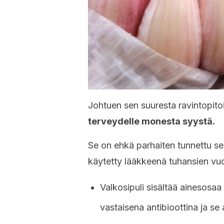
Johtuen sen suuresta ravintopit
terveydelle monesta syystä.
Se on ehkä parhaiten tunnettu se
käytetty lääkkeenä tuhansien vuo
Valkosipuli sisältää ainesosaa n
vastaisena antibioottina ja se 