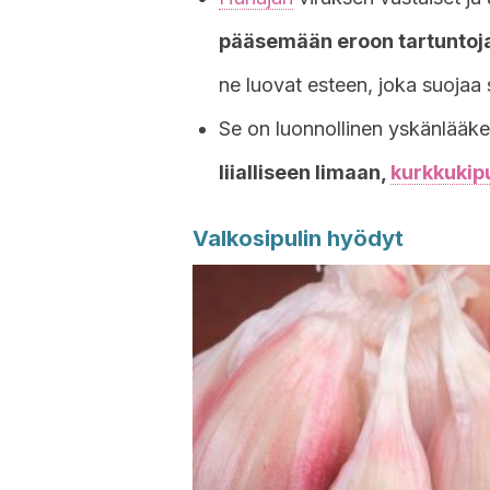
pääsemään eroon tartuntoja
ne luovat esteen, joka suojaa 
Se on luonnollinen yskänlääke 
liialliseen limaan,
kurkkukip
Valkosipulin hyödyt