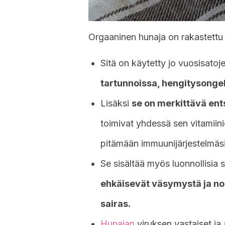
Orgaaninen hunaja on rakastettu 
Sitä on käytetty jo vuosisatoj
tartunnoissa, hengitysonge
Lisäksi
se on merkittävä ent
toimivat yhdessä sen vitamiin
pitämään immuunijärjestelmäs
Se sisältää myös luonnollisia 
ehkäisevät väsymystä ja nop
sairas.
Hunajan
viruksen vastaiset ja 