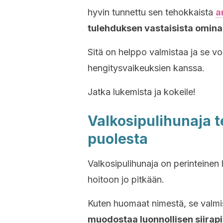
hyvin tunnettu sen tehokkaista
a
tulehduksen vastaisista omina
Sitä on helppo valmistaa ja se voi
hengitysvaikeuksien kanssa.
Jatka lukemista ja kokeile!
Valkosipulihunaja 
puolesta
Valkosipulihunaja on perinteinen
hoitoon jo pitkään.
Kuten huomaat nimestä, se valmis
muodostaa luonnollisen siirapin