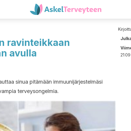
Kirjoit
Julk
n ravinteikkaan
Viime
n avulla
21:09
 auttaa sinua pitämään immuunijärjestelmäsi
vampia terveysongelmia.