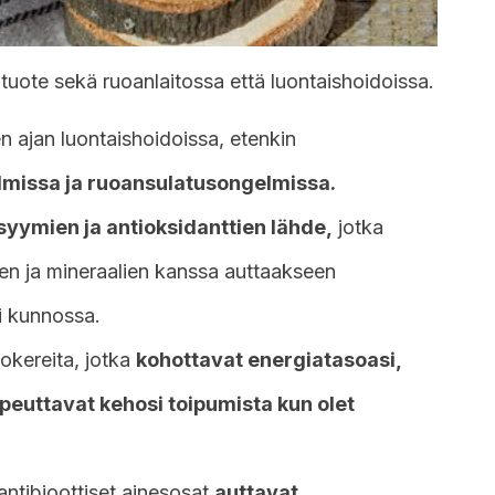
tuote sekä ruoanlaitossa että luontaishoidoissa.
en ajan luontaishoidoissa, etenkin
lmissa ja ruoansulatusongelmissa.
syymien ja antioksidanttien lähde,
jotka
ien ja mineraalien kanssa auttaakseen
i kunnossa.
sokereita, jotka
kohottavat energiatasoasi,
euttavat kehosi toipumista kun olet
antibioottiset ainesosat
auttavat