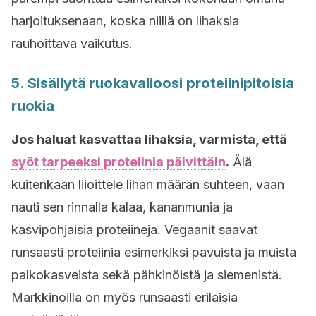
harjoituksenaan, koska niillä on lihaksia
rauhoittava vaikutus.
5. Sisällytä ruokavalioosi proteiinipitoisia
ruokia
Jos haluat kasvattaa lihaksia, varmista, että
syöt tarpeeksi proteiinia päivittäin
.
Älä
kuitenkaan liioittele lihan määrän suhteen, vaan
nauti sen rinnalla kalaa, kananmunia ja
kasvipohjaisia proteiineja. Vegaanit saavat
runsaasti proteiinia esimerkiksi pavuista ja muista
palkokasveista sekä pähkinöistä ja siemenistä.
Markkinoilla on myös runsaasti erilaisia