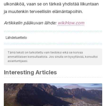
ulkonäköä, vaan se on tärkeä yhdistää liikuntaan
ja muutenkin terveellisiin elämäntapoihin.
Artikkelin pääkuvan lähde:
wikiHow.com
Lähdeluettelo
Kaikki lainatut lähteet tarkistettiin perusteellisesti tiimimme
toimesta varmistaaksemme niiden laadun, luotettavuuden,
Tämä teksti on tarkoitettu vain tiedoksi eikä se korvaa
ammattilaisen konsultaatiota. Jos sinulla on kysyttävää, konsultoi
ajantasaisuuden ja pätevyyden. Tämän artikkelin bibliografia
asiantuntijaasi.
katsottiin luotettavaksi ja akateemisesti tai tieteellisesti tarkaksi.
Interesting Articles
Florenciano Restoy J, Aventin Roig J, Ortega
Planas M, Ricart Ribó E. Dinámica de los músculos
pelvitrocantéreos y glúteo mayor. Revista Española
de Podología. 2014; XXV (3): 96 – 101.