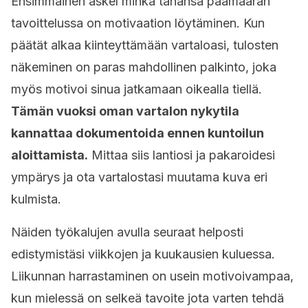
Ensimmäinen askel minkä tahansa päämäärän
tavoittelussa on motivaation löytäminen. Kun
päätät alkaa kiinteyttämään vartaloasi, tulosten
näkeminen on paras mahdollinen palkinto, joka
myös motivoi sinua jatkamaan oikealla tiellä.
Tämän vuoksi oman vartalon nykytila
kannattaa dokumentoida ennen kuntoilun
aloittamista.
Mittaa siis lantiosi ja pakaroidesi
ympärys ja ota vartalostasi muutama kuva eri
kulmista.
Näiden työkalujen avulla seuraat helposti
edistymistäsi viikkojen ja kuukausien kuluessa.
Liikunnan harrastaminen on usein motivoivampaa,
kun mielessä on selkeä tavoite jota varten tehdä