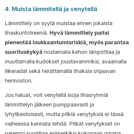
4. Muista lämmitellä ja venytellä
Lämmittely on syytä muistaa ennen jokaista
lihaskuntotreeniä.
Hyvä lämmittely paitsi
pienentää loukkaantumisriskiä, myös parantaa
suorituskykyä
nostamalla kehon lämpötilaa ja
muuttamalla kudokset joustavammiksi, avaamalla
liikeradat sekä herättämällä lihaksia ohjaavan
hermoston.
Jos haluat, voit venytellä isoja lihasryhmiä
lämmittelyn jälkeen pumppaavasti ja
lyhytkestoisesti, mutta pitkiä venytyksiä ei tässä
vaiheessa kannata tehdä. Pitkät venytykset on
parempi suorittaa esimerkiksi kokonaan omana