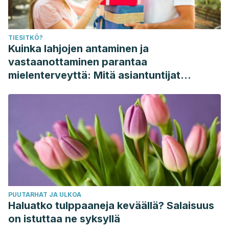
TIESITKÖ?
Kuinka lahjojen antaminen ja
vastaanottaminen parantaa
mielenterveyttä: Mitä asiantuntijat
sanovat
PUUTARHAT JA ULKOA
Haluatko tulppaaneja keväällä? Salaisuus
on istuttaa ne syksyllä