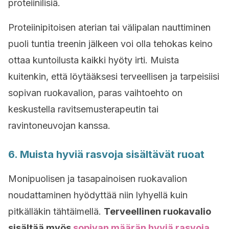
proteiinilisiä.
Proteiinipitoisen aterian tai välipalan nauttiminen
puoli tuntia treenin jälkeen voi olla tehokas keino
ottaa kuntoilusta kaikki hyöty irti. Muista
kuitenkin, että löytääksesi terveellisen ja tarpeisiisi
sopivan ruokavalion, paras vaihtoehto on
keskustella ravitsemusterapeutin tai
ravintoneuvojan kanssa.
6. Muista hyviä rasvoja sisältävät ruoat
Monipuolisen ja tasapainoisen ruokavalion
noudattaminen hyödyttää niin lyhyellä kuin
pitkälläkin tähtäimellä.
Terveellinen ruokavalio
sisältää myös
sopivan määrän hyviä rasvoja
,