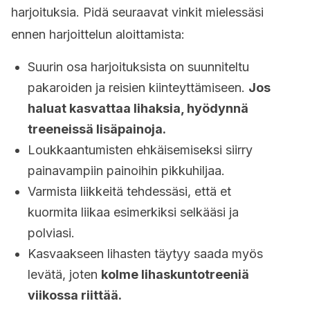
harjoituksia. Pidä seuraavat vinkit mielessäsi
ennen harjoittelun aloittamista:
Suurin osa harjoituksista on suunniteltu
pakaroiden ja reisien kiinteyttämiseen.
Jos
haluat kasvattaa lihaksia, hyödynnä
treeneissä lisäpainoja.
Loukkaantumisten ehkäisemiseksi siirry
painavampiin painoihin pikkuhiljaa.
Varmista liikkeitä tehdessäsi, että et
kuormita liikaa esimerkiksi selkääsi ja
polviasi.
Kasvaakseen lihasten täytyy saada myös
levätä, joten
kolme lihaskuntotreeniä
viikossa riittää.