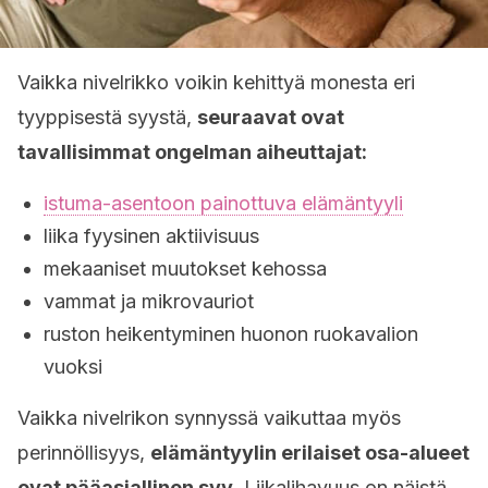
Vaikka nivelrikko voikin kehittyä monesta eri
tyyppisestä syystä,
seuraavat ovat
tavallisimmat ongelman aiheuttajat:
istuma-asentoon painottuva elämäntyyli
liika fyysinen aktiivisuus
mekaaniset muutokset kehossa
vammat ja mikrovauriot
ruston heikentyminen huonon ruokavalion
vuoksi
Vaikka nivelrikon synnyssä vaikuttaa myös
perinnöllisyys,
elämäntyylin erilaiset osa-alueet
ovat pääasiallinen syy
. Liikalihavuus on näistä