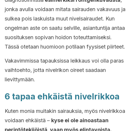
jonka avulla voidaan mitata sairauden vakavuus ja
sulkea pois laskuista muut nivelsairaudet. Kun
ongelman aste on saatu selville, asiantuntija antaa
suosituksen sopivan hoidon toteuttamiseksi.
Tässä otetaan huomioon potilaan fyysiset piirteet.
Vakavimmissa tapauksissa leikkaus voi olla paras
vaihtoehto, jotta nivelrikon oireet saadaan
lievittymään.
6 tapaa ehkäistä nivelrikkoa
Kuten monia muitakin sairauksia, myös nivelrikkoa
voidaan ehkäistä –
kyse ei ole ainoastaan
perintötekijöistä, vaan myös elintavoista.