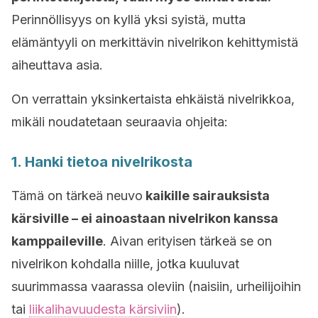
Perinnöllisyys on kyllä yksi syistä, mutta
elämäntyyli on merkittävin nivelrikon kehittymistä
aiheuttava asia.
On verrattain yksinkertaista ehkäistä nivelrikkoa,
mikäli noudatetaan seuraavia ohjeita:
1. Hanki tietoa nivelrikosta
Tämä on tärkeä neuvo
kaikille sairauksista
kärsiville – ei ainoastaan nivelrikon kanssa
kamppaileville
. Aivan erityisen tärkeä se on
nivelrikon kohdalla niille, jotka kuuluvat
suurimmassa vaarassa oleviin (naisiin, urheilijoihin
tai
liikalihavuudesta kärsiviin
).