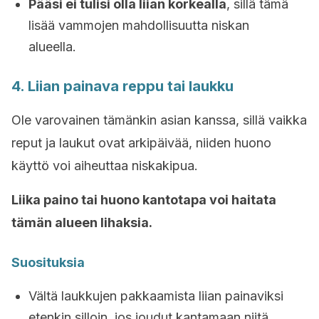
Pääsi ei tulisi olla liian korkealla
, sillä tämä
lisää vammojen mahdollisuutta niskan
alueella.
4. Liian painava reppu tai laukku
Ole varovainen tämänkin asian kanssa, sillä vaikka
reput ja laukut ovat arkipäivää, niiden huono
käyttö voi aiheuttaa niskakipua.
Liika paino tai huono kantotapa voi haitata
tämän alueen lihaksia.
Suosituksia
Vältä laukkujen pakkaamista liian painaviksi
etenkin silloin, jos joudut kantamaan niitä