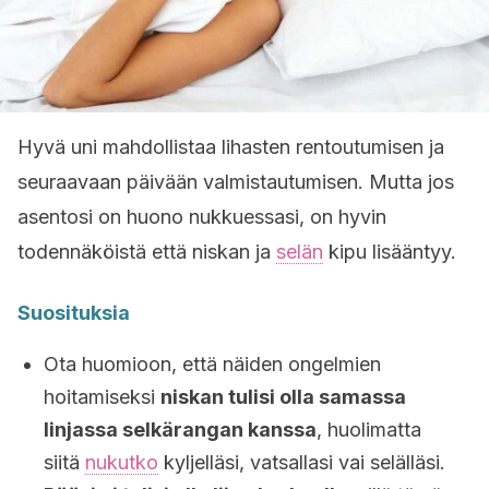
Hyvä uni mahdollistaa lihasten rentoutumisen ja
seuraavaan päivään valmistautumisen. Mutta jos
asentosi on huono nukkuessasi, on hyvin
todennäköistä että niskan ja
selän
kipu lisääntyy.
Suosituksia
Ota huomioon, että näiden ongelmien
hoitamiseksi
niskan tulisi olla samassa
linjassa selkärangan kanssa
, huolimatta
siitä
nukutko
kyljelläsi, vatsallasi vai selälläsi.