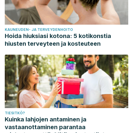
nonspecific neck pain: A systematic review. Journal of
Manipulative and Physiological Therapeutics.
https://doi.org/10.1016/j.jmpt.2010.11.005
KAUNEUDEN- JA TERVEYDENHOITO
Hoida hiuksiasi kotona: 5 kotikonstia
hiusten terveyteen ja kosteuteen
TIESITKÖ?
Kuinka lahjojen antaminen ja
vastaanottaminen parantaa