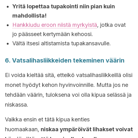
Yritä lopettaa tupakointi niin pian kuin
mahdollista!
Hankkiudu eroon niistä myrkyistä
, jotka ovat
jo päässeet kertymään kehoosi.
Vältä itsesi altistamista tupakansavulle.
6. Vatsalihasliikkeiden tekeminen väärin
Ei voida kieltää sitä, etteikö vatsalihasliikkeillä olisi
monet hyödyt kehon hyvinvoinnille. Mutta jos ne
tehdään väärin, tuloksena voi olla kipua selässä ja
niskassa.
Vaikka ensin et tätä kipua kenties
huomaakaan,
niskaa ympäröivät lihakset voivat