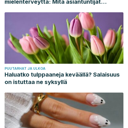
mielenterveyttä: Mitä asiantuntijat
sanovat
PUUTARHAT JA ULKOA
Haluatko tulppaaneja keväällä? Salaisuus
on istuttaa ne syksyllä