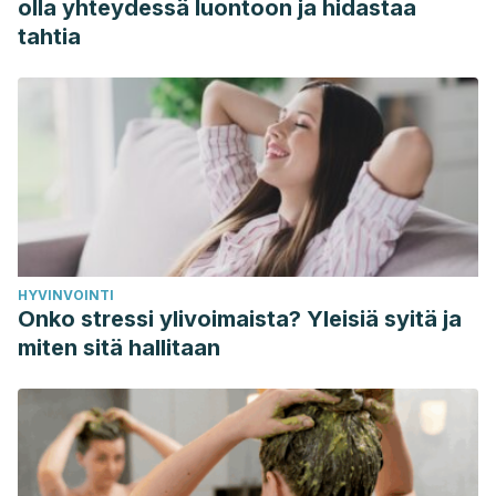
olla yhteydessä luontoon ja hidastaa
3-319-43133-8_119
tahtia
Gross, A., Forget, M., St George, K., Fraser, M. M., Graham,
N., Perry, L., … Brunarski, D. (2012). Patient education for
neck pain. In Cochrane Database of Systematic Reviews.
https://doi.org/10.1002/14651858.CD005106.pub4
Gross, A., Kay, T. M., Paquin, J. P., Blanchette, S., Lalonde,
P., Christie, T., … Santaguida, P. L. (2015). Exercises for
mechanical neck disorders. Cochrane Database of
Systematic Reviews.
HYVINVOINTI
https://doi.org/10.1002/14651858.CD004250.pub5
Onko stressi ylivoimaista? Yleisiä syitä ja
Hoy, D. G., Protani, M., De, R., & Buchbinder, R. (2010). The
miten sitä hallitaan
epidemiology of neck pain. Best Practice and Research:
Clinical Rheumatology.
https://doi.org/10.1016/j.berh.2011.01.019
Sihawong, R., Janwantanakul, P., Sitthipornvorakul, E., &
Pensri, P. (2011). Exercise therapy for office workers with