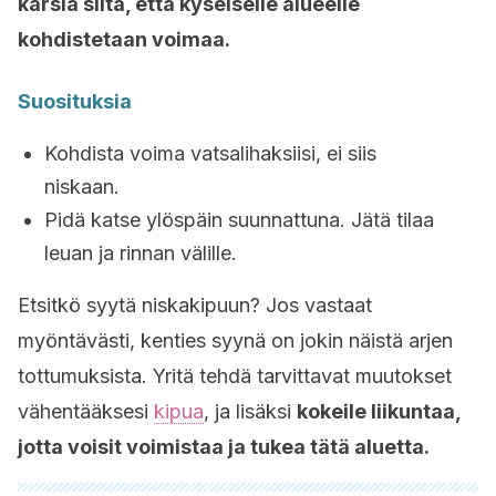
kärsiä siitä, että kyseiselle alueelle
kohdistetaan voimaa.
Suosituksia
Kohdista voima vatsalihaksiisi, ei siis
niskaan.
Pidä katse ylöspäin suunnattuna. Jätä tilaa
leuan ja rinnan välille.
Etsitkö syytä niskakipuun? Jos vastaat
myöntävästi, kenties syynä on jokin näistä arjen
tottumuksista. Yritä tehdä tarvittavat muutokset
vähentääksesi
kipua
, ja lisäksi
kokeile liikuntaa,
jotta voisit voimistaa ja tukea tätä aluetta.