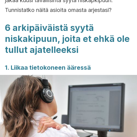
jakaa kuusi tavallisinta syytä niskapkipuun.
Tunnistatko näitä asioita omasta arjestasi?
6 arkipäiväistä syytä
niskakipuun, joita et ehkä ole
tullut ajatelleeksi
1. Liikaa tietokoneen ääressä