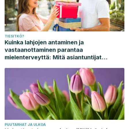
comparative-study-in-thrombocytopenia-induced-by-
dengue-fever-or-viral-fever-between-kiwi-and-guava-a-
randomized-clinical-trial-4024
McEwen, B. J. (2014). The influence of diet and nutrients
TIESITKÖ?
on platelet function.
Seminars in Thrombosis & Hemostasis,
Kuinka lahjojen antaminen ja
40
(2), 214-226.
https://pubmed.ncbi.nlm.nih.gov/24497119/
vastaanottaminen parantaa
Mohammed, A. A. L., Razzaq, S. I., & Talib, A. H. K. (2023).
mielenterveyttä: Mitä asiantuntijat
The protective efficacy of Aloe vera gel against
sanovat
leukopenia and thrombocytopenia caused by
(methotrexate and azathioprine) drugs.
AIP Conference
Proceedings, 2845
(1), 020006.
https://pubs.aip.org/aip/acp/article-
abstract/2845/1/020006/2911175/The-protective-efficacy-
of-Aloe-vera-gel-against
Rao, S. S., & Ikram, R. (2019). Cocos nucifera (Coconut)
PUUTARHAT JA ULKOA
water of different maturity stages affects hematological and