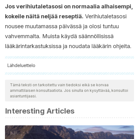
Jos verihiutaletasosi on normaalia alhaisempi,
kokeile näitä neljää reseptiä.
Verihiutaletasosi
nousee muutamassa päivässä ja olosi tuntuu
vahvemmalta. Muista käydä säännöllisissä
lääkärintarkastuksissa ja noudata lääkärin ohjeita.
Lähdeluettelo
Kaikki lainatut lähteet tarkistettiin perusteellisesti tiimimme
toimesta varmistaaksemme niiden laadun, luotettavuuden,
Tämä teksti on tarkoitettu vain tiedoksi eikä se korvaa
ammattilaisen konsultaatiota. Jos sinulla on kysyttävää, konsultoi
ajantasaisuuden ja pätevyyden. Tämän artikkelin bibliografia
asiantuntijaasi.
katsottiin luotettavaksi ja akateemisesti tai tieteellisesti tarkaksi.
Interesting Articles
Abdel-Rahman, O. N., & Abdel-Baky, E. S. (2021).
Hematological and renoprotective effects of folic acid and
lentil extract in diclofenac sodium exposed rats.
Brazilian
Journal of Biology, 83
, e247360.