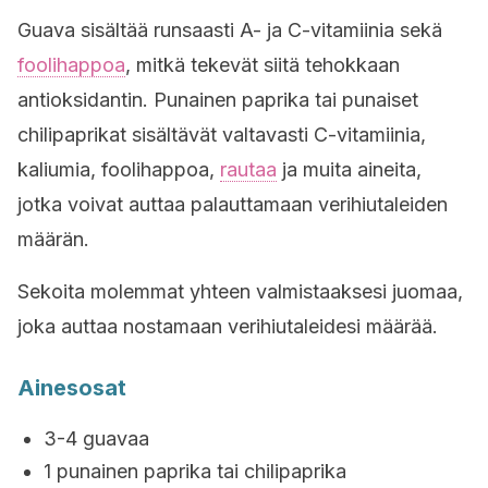
Guava sisältää runsaasti A- ja C-vitamiinia sekä
foolihappoa
, mitkä tekevät siitä tehokkaan
antioksidantin. Punainen paprika tai punaiset
chilipaprikat sisältävät valtavasti C-vitamiinia,
kaliumia, foolihappoa,
rautaa
ja muita aineita,
jotka voivat auttaa palauttamaan verihiutaleiden
määrän.
Sekoita molemmat yhteen valmistaaksesi juomaa,
joka auttaa nostamaan verihiutaleidesi määrää.
Ainesosat
3-4 guavaa
1 punainen paprika tai chilipaprika