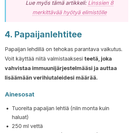
Lue myös tämä artikkeli:
Linssien 8
merkittävää hyötyä elimistölle
4. Papaijanlehtitee
Papaijan lehdillä on tehokas parantava vaikutus.
Voit käyttää niitä valmistaaksesi
teetä, joka
vahvistaa immuunijärjestelmääsi ja auttaa
lisäämään verihiutaleidesi määrää.
Ainesosat
Tuoreita papaijan lehtiä (niin monta kuin
haluat)
250 ml vettä