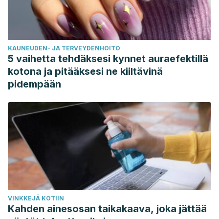
patients: A preliminary study.
National Journal of Physiology,
Pharmacy and Pharmacology, 7
(7), 685-692.
https://www.njppp.com/index.php?mno=257792
KAUNEUDEN- JA TERVEYDENHOITO
5 vaihetta tehdäksesi kynnet auraefektillä
kotona ja pitääksesi ne kiiltävinä
pidempään
VINKKEJÄ KOTIIN
Kahden ainesosan taikakaava, joka jättää