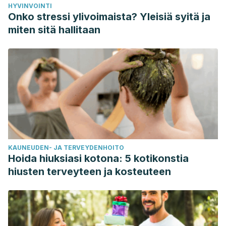
HYVINVOINTI
Z., Sorlí, J. V., Salas-Salvadó, J., Lapetra, J., Gómez-Gracia,
Onko stressi ylivoimaista? Yleisiä syitä ja
E., Alonso-Gómez, Á. M., Fiol, M., Serra-Majem, L.,
miten sitä hallitaan
Sacanella, E., Razquin, C., Corella, D., Guasch-Ferré, M.,
Cofán, M., & Estruch, R. (2021). Mediterranean Diet
Maintained Platelet Count within a Healthy Range and
Decreased Thrombocytopenia-Related Mortality Risk: A
Randomized Controlled Trial.
Nutrients, 13
(2), 559.
https://www.ncbi.nlm.nih.gov/pmc/articles/PMC7915168/
Jinna, S., & Khandhar, P. B. (4 de julio de 2023).
Thrombocytopenia.
StatPearls
. StatPearls Publishing.
KAUNEUDEN- JA TERVEYDENHOITO
https://www.ncbi.nlm.nih.gov/books/NBK542208/
Hoida hiuksiasi kotona: 5 kotikonstia
Khartode, S. S. (2022). A Comparative Study in
hiusten terveyteen ja kosteuteen
Thrombocytopenia Induced By Dengue Fever or Viral
Fever between Kiwi and Guava–A Randomized Clinical
Trial.
IJFANS International Journal of Food and Nutritional
Sciences, 11
(2).
https://ijfans.org/issue-content/a-