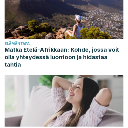
https://www.scielo.br/j/bjb/a/cgjQZGQH6jPxC6BZ6PNL3ks/?
lang=en
Achraf, A., Hamdi, C., Turki, M., Abdelkarim, O., Ayadi, F.,
Hoekelmann, A., Yaich, S., & Souissi, N. (2018). Natural
pomegranate juice reduces inflammation, muscle damage
ELÄMÄNTAPA
and increase platelets blood levels in active healthy
Matka Etelä-Afrikkaan: Kohde, jossa voit
Tunisian aged men.
Alexandria Journal of Medicine, 54
(1),
olla yhteydessä luontoon ja hidastaa
45-48.
tahtia
https://www.sciencedirect.com/science/article/pii/S2090506
American Cancer Society. (18 de mayo de 2016).
Niveles
bajos de plaquetas (sangrado)
.
https://www.cancer.org/es/cancer/como-sobrellevar-el-
cancer/efectos-secundarios/recuentos-sanguineos-
bajos/sangrado.html
Hernáez, Á., Lassale, C., Castro-Barquero, S., Ros, E.,
Tresserra-Rimbau, A., Castañer, O., Pintó, X., Vázquez-Ruiz,