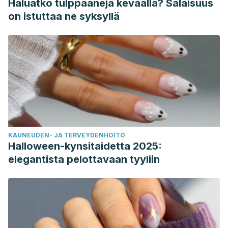
Haluatko tulppaaneja keväällä? Salaisuus
coagulation parameters in rabbits: A positive lead.
Pakistan
on istuttaa ne syksyllä
Journal of Pharmaceutical Sciences, 32
(4), 1631-1634.
https://pubmed.ncbi.nlm.nih.gov/31608883/
Rojas-Garbanzo, C., Rodríguez, L., Pérez, A. M., Mayorga-
Gross, A. L., Vásquez-Chaves, V., Fuentes, E., & Palomo, I.
(2021). Anti-platelet activity and chemical characterization
by UPLC-DAD-ESI-QTOF-MS of the main polyphenols in
extracts from Psidium leaves and fruits.
Food Research
International
,
141
, 110070.
KAUNEUDEN- JA TERVEYDENHOITO
https://www.sciencedirect.com/science/article/pii/S096399
Halloween-kynsitaidetta 2025:
Silczuk, A., & Habrat, B. (2020). Alcohol-induced
elegantista pelottavaan tyyliin
thrombocytopenia: Current review.
Alcohol, 86
, 9-16.
https://www.sciencedirect.com/science/article/pii/S0741832
Sundarmurthy, D., Jayanthi, C. R., & Lakshmaiah, K. C.
(2017). Effect of Carica papaya leaf extract on platelet
count in chemotherapy-induced thrombocytopenic