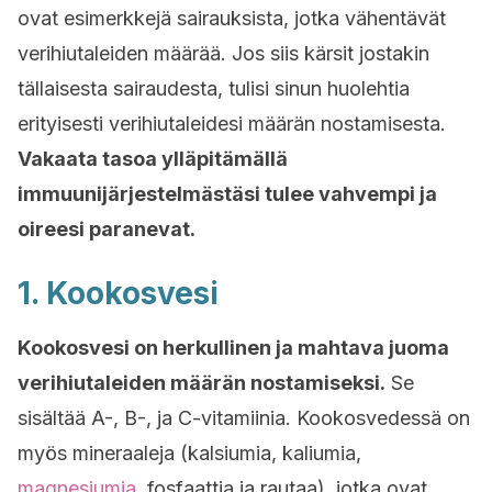
ovat esimerkkejä sairauksista, jotka vähentävät
verihiutaleiden määrää. Jos siis kärsit jostakin
tällaisesta sairaudesta, tulisi sinun huolehtia
erityisesti verihiutaleidesi määrän nostamisesta.
Vakaata tasoa ylläpitämällä
immuunijärjestelmästäsi tulee vahvempi ja
oireesi paranevat.
1. Kookosvesi
Kookosvesi on herkullinen ja mahtava juoma
verihiutaleiden määrän nostamiseksi.
Se
sisältää A-, B-, ja C-vitamiinia. Kookosvedessä on
myös mineraaleja (kalsiumia, kaliumia,
magnesiumia
, fosfaattia ja rautaa), jotka ovat