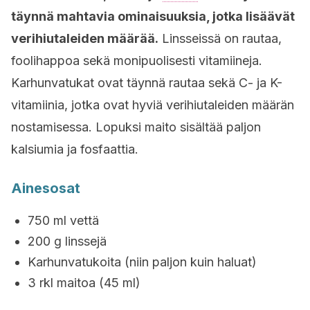
täynnä mahtavia ominaisuuksia, jotka lisäävät
verihiutaleiden määrää.
Linsseissä on rautaa,
foolihappoa sekä monipuolisesti vitamiineja.
Karhunvatukat ovat täynnä rautaa sekä C- ja K-
vitamiinia, jotka ovat hyviä verihiutaleiden määrän
nostamisessa. Lopuksi maito sisältää paljon
kalsiumia ja fosfaattia.
Ainesosat
750 ml vettä
200 g linssejä
Karhunvatukoita (niin paljon kuin haluat)
3 rkl maitoa (45 ml)