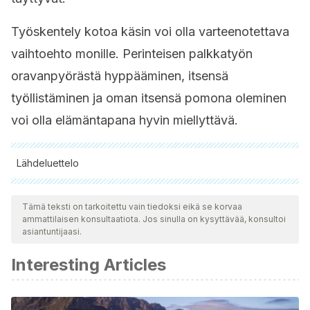
Työskentely kotoa käsin voi olla varteenotettava
vaihtoehto monille. Perinteisen palkkatyön
oravanpyörästä hyppääminen, itsensä
työllistäminen ja oman itsensä pomona oleminen
voi olla elämäntapana hyvin miellyttävä.
Lähdeluettelo
Kaikki lainatut lähteet tarkistettiin perusteellisesti tiimimme
toimesta varmistaaksemme niiden laadun, luotettavuuden,
Tämä teksti on tarkoitettu vain tiedoksi eikä se korvaa
ammattilaisen konsultaatiota. Jos sinulla on kysyttävää, konsultoi
ajantasaisuuden ja pätevyyden. Tämän artikkelin bibliografia
asiantuntijaasi.
katsottiin luotettavaksi ja akateemisesti tai tieteellisesti tarkaksi.
Interesting Articles
Viviana P. Slesarannsky. Trabajar desde casa. Extraído
de:
http://www.aragonemprendedor.com/archivos/descargas/
Idat Blog. 2017. 17 trabajos para hacer desde casa por