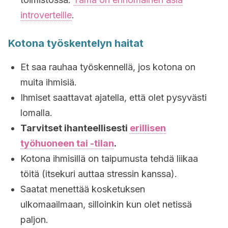
introverteille
.
Kotona työskentelyn haitat
Et saa rauhaa työskennellä, jos kotona on
muita ihmisiä.
Ihmiset saattavat ajatella, että olet pysyvästi
lomalla.
Tarvitset ihanteellisesti
erillisen
työhuoneen tai -tilan
.
Kotona ihmisillä on taipumusta tehdä liikaa
töitä (itsekuri auttaa stressin kanssa).
Saatat menettää kosketuksen
ulkomaailmaan, silloinkin kun olet netissä
paljon.