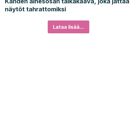
Kahden ainesosan taikakaava, joka jättää
näytöt tahrattomiksi
Lataa lisää...