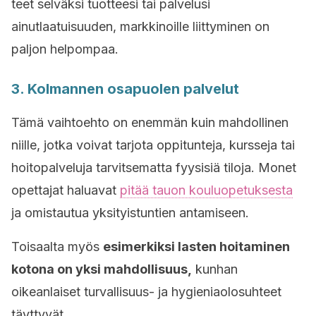
teet selväksi tuotteesi tai palvelusi
ainutlaatuisuuden, markkinoille liittyminen on
paljon helpompaa.
3. Kolmannen osapuolen palvelut
Tämä vaihtoehto on enemmän kuin mahdollinen
niille, jotka voivat tarjota oppitunteja, kursseja tai
hoitopalveluja tarvitsematta fyysisiä tiloja. Monet
opettajat haluavat
pitää tauon kouluopetuksesta
ja omistautua yksityistuntien antamiseen.
Toisaalta myös
esimerkiksi lasten hoitaminen
kotona on yksi mahdollisuus,
kunhan
oikeanlaiset turvallisuus- ja hygieniaolosuhteet
täyttyvät.