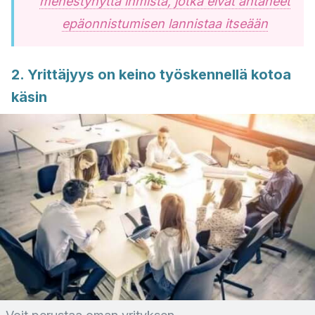
menestynyttä ihmistä, jotka eivät antaneet
epäonnistumisen lannistaa itseään
2. Yrittäjyys on keino työskennellä kotoa
käsin