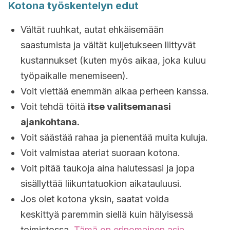
Kotona työskentelyn edut
Vältät ruuhkat, autat ehkäisemään
saastumista ja vältät kuljetukseen liittyvät
kustannukset (kuten myös aikaa, joka kuluu
työpaikalle menemiseen).
Voit viettää enemmän aikaa perheen kanssa.
Voit tehdä töitä
itse valitsemanasi
ajankohtana.
Voit säästää rahaa ja pienentää muita kuluja.
Voit valmistaa ateriat suoraan kotona.
Voit pitää taukoja aina halutessasi ja jopa
sisällyttää liikuntatuokion aikatauluusi.
Jos olet kotona yksin, saatat voida
keskittyä paremmin siellä kuin hälyisessä
toimistossa.
Tämä on erinomainen asia