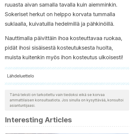
ruuasta aivan samalla tavalla kuin aiemminkin.
Sokeriset herkut on helppo korvata tummalla
suklaalla, kuivatuilla hedelmillä ja pähkinöillä.
Nauttimalla päivittäin ihoa kosteuttavaa ruokaa,
pidät ihosi sisäisestä kosteutuksesta huolta,
muista kuitenkin myös ihon kosteutus ulkoisesti!
Lähdeluettelo
Kaikki lainatut lähteet tarkistettiin perusteellisesti tiimimme
toimesta varmistaaksemme niiden laadun, luotettavuuden,
Tämä teksti on tarkoitettu vain tiedoksi eikä se korvaa
ammattilaisen konsultaatiota. Jos sinulla on kysyttävää, konsultoi
ajantasaisuuden ja pätevyyden. Tämän artikkelin bibliografia
asiantuntijaasi.
katsottiin luotettavaksi ja akateemisesti tai tieteellisesti tarkaksi.
Interesting Articles
Mendez-Cabeza Velazquez, J., Alache Zúñiga, H., &
Cerrada Cerrada, E. (2003). Management of atopic