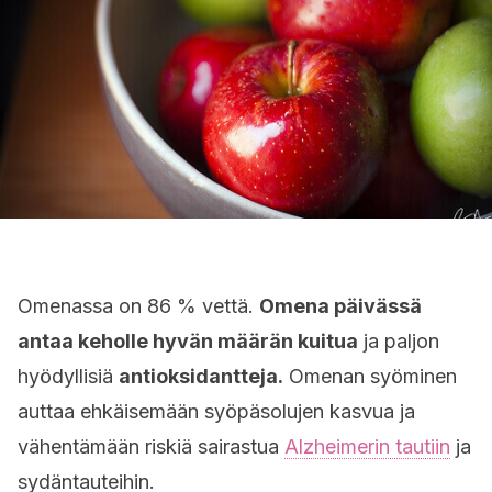
Omenassa on 86 % vettä.
Omena päivässä
antaa keholle hyvän määrän kuitua
ja paljon
hyödyllisiä
antioksidantteja.
Omenan syöminen
auttaa ehkäisemään syöpäsolujen kasvua ja
vähentämään riskiä sairastua
Alzheimerin tautiin
ja
sydäntauteihin.