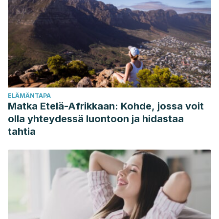
dermatitis in Primary Health Care. MEDIFAM – Revista de
Medicina Familiar y Comunitaria.
Scientific Advisory Committee on Nutrition. (2016). Vitamin D
and Health 2016. Scientific Advisory Committee on Nutrition
(SACN). https://doi.org/10.1007/s00198-015-3440-3
Sundram, K., Sambanthamurthi, R., & Tan, Y. A. (2003). Palm
fruit chemistry and nutrition. In Asia Pacific Journal of
ELÄMÄNTAPA
Clinical Nutrition.
Matka Etelä-Afrikkaan: Kohde, jossa voit
Draelos, Z. D. (2010). Nutrition and enhancing youthful-
olla yhteydessä luontoon ja hidastaa
appearing skin. Clinics in Dermatology.
tahtia
https://doi.org/10.1016/j.clindermatol.2010.03.019