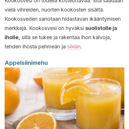
Kookosvesi on todella kosteuttavaa. Sitä saadaan
vielä vihreiden, nuorten kookosten sisältä.
Kookosveden sanotaan hidastavan ikääntymisen
merkkejä. Kookosvesi on hyväksi
suolistolle ja
iholle,
sillä se tukee ja rakentaa ihon kalvoja,
tehden ihosta pehmeän ja
sileän
.
Appelsiinimehu