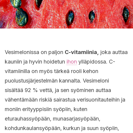
Vesimelonissa on paljon
C-vitamiinia,
joka auttaa
kauniin ja hyvin hoidetun
ihon
ylläpidossa. C-
vitamiinilla on myös tärkeä rooli kehon
puolustusjärjestelmän kannalta. Vesimeloni
sisältää 92 % vettä, ja sen syöminen auttaa
vähentämään riskiä sairastua verisuonitauteihin ja
moniin erityyppisiin syöpiin, kuten
eturauhassyöpään, munasarjasyöpään,
kohdunkaulansyöpään, kurkun ja suun syöpiin,