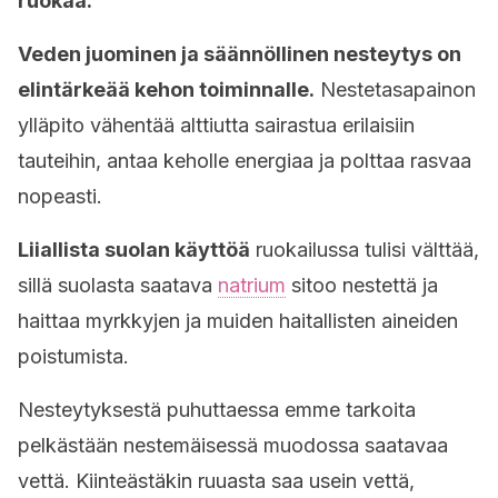
ruokaa.
Veden juominen ja säännöllinen nesteytys on
elintärkeää kehon toiminnalle.
Nestetasapainon
ylläpito vähentää alttiutta sairastua erilaisiin
tauteihin, antaa keholle energiaa ja polttaa rasvaa
nopeasti.
Liiallista suolan käyttöä
ruokailussa tulisi välttää,
sillä suolasta saatava
natrium
sitoo nestettä ja
haittaa myrkkyjen ja muiden haitallisten aineiden
poistumista.
Nesteytyksestä puhuttaessa emme tarkoita
pelkästään nestemäisessä muodossa saatavaa
vettä. Kiinteästäkin ruuasta saa usein vettä,