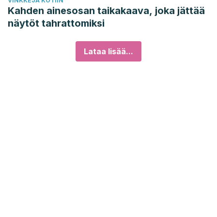
VINKKEJÄ KOTIIN
Kahden ainesosan taikakaava, joka jättää
näytöt tahrattomiksi
Lataa lisää...