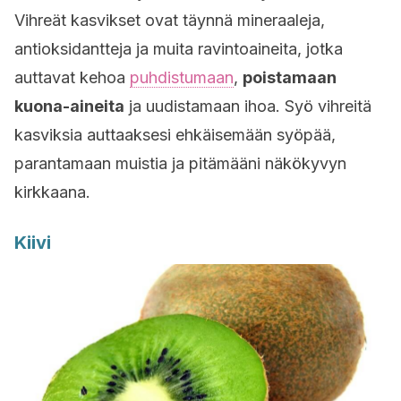
Vihreät kasvikset ovat täynnä mineraaleja,
antioksidantteja ja muita ravintoaineita, jotka
auttavat kehoa
puhdistumaan
,
poistamaan
kuona-aineita
ja uudistamaan ihoa. Syö vihreitä
kasviksia auttaaksesi ehkäisemään syöpää,
parantamaan muistia ja pitämääni näkökyvyn
kirkkaana.
Kiivi