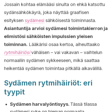
Jossain kohtaa elämääsi sinulta on ehkä katsottu
sydänsähkökäyrä, joka näyttää graafisen
esityksen
sydämesi
sähköisestä toiminnasta.
Asiantuntija arvioi sydämesi toimintakierron ja
elimistösi sähköisten impulssien yleisen
toiminnan.
Lääkärisi osaa kertoa, aiheuttaako
rytmihäiriösi
vähäisen – vai vakavan – vaihtelun
normaaliin sydämen sykkeeseen, mikä saattaa
heikentää sydämen toimintaa pitkällä aikavälillä.
Sydämen rytmihäiriöt: eri
tyypit
Sydämen harvalyöntisyys.
Tässä tilassa
sydämesi syke on hieman normaalia