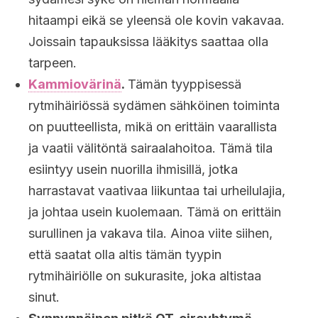
hitaampi eikä se yleensä ole kovin vakavaa.
Joissain tapauksissa lääkitys saattaa olla
tarpeen.
Kammiovärinä
.
Tämän tyyppisessä
rytmihäiriössä sydämen sähköinen toiminta
on puutteellista, mikä on erittäin vaarallista
ja vaatii välitöntä sairaalahoitoa. Tämä tila
esiintyy usein nuorilla ihmisillä, jotka
harrastavat vaativaa liikuntaa tai urheilulajia,
ja johtaa usein kuolemaan. Tämä on erittäin
surullinen ja vakava tila. Ainoa viite siihen,
että saatat olla altis tämän tyypin
rytmihäiriölle on sukurasite, joka altistaa
sinut.