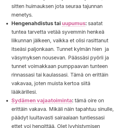
sitten huimauksen jota seuraa tajunnan
menetys.
Hengenahdistus tai
uupumus
:
saatat
tuntea tarvetta vetää syvemmin henkeä
liikunnan jälkeen, vaikka et olisi rasittanut
itseäsi paljonkaan. Tunnet kylmän hien ja
väsymyksen nousevan. Päässäsi pyörii ja
tunnet voimakkaan pumppaavan tunteen
rinnassasi tai kaulassasi. Tämä on erittäin
vakavaa, joten muista kertoa siitä
lääkärillesi.
Sydämen vajaatoiminta
:
tämä oire on
erittäin vakava. Mikäli näin tapahtuu sinulle,
päädyt luultavasti sairaalaan tuntiessasi
ettet voi hengittää. Olet lyyhistymisen