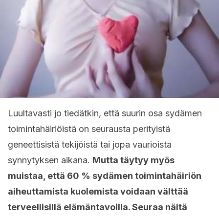
Luultavasti jo tiedätkin, että suurin osa sydämen
toimintahäiriöistä on seurausta perityistä
geneettisistä tekijöistä tai jopa vaurioista
synnytyksen aikana.
Mutta täytyy myös
muistaa, että 60 % sydämen toimintahäiriön
aiheuttamista kuolemista voidaan välttää
terveellisillä elämäntavoilla. Seuraa näitä