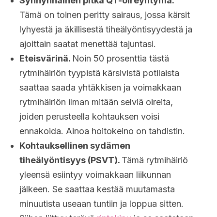
Synnynnäinen pitkä QT-oireyhtymä.
Tämä on toinen peritty sairaus, jossa kärsit
lyhyestä ja äkillisestä tiheälyöntisyydestä ja
ajoittain saatat menettää tajuntasi.
Eteisvärinä.
Noin 50 prosenttia tästä
rytmihäiriön tyypistä kärsivistä potilaista
saattaa saada yhtäkkisen ja voimakkaan
rytmihäiriön ilman mitään selviä oireita,
joiden perusteella kohtauksen voisi
ennakoida. Ainoa hoitokeino on tahdistin.
Kohtauksellinen sydämen
tiheälyöntisyys (PSVT).
Tämä rytmihäiriö
yleensä esiintyy voimakkaan liikunnan
jälkeen. Se saattaa kestää muutamasta
minuutista useaan tuntiin ja loppua sitten.