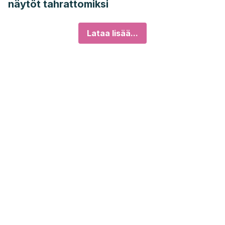
näytöt tahrattomiksi
Lataa lisää...