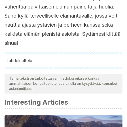
vähentää päivittäisen elämän paineita ja huolia.
Sano kyllä terveelliselle elämäntavalle, jossa voit
nauttia ajasta ystävien ja perheen kanssa sekä
kaikista elämän pienistä asioista. Sydämesi kiittää
sinua!
Lähdeluettelo
Kaikki lainatut lähteet tarkistettiin perusteellisesti tiimimme
toimesta varmistaaksemme niiden laadun, luotettavuuden,
Tämä teksti on tarkoitettu vain tiedoksi eikä se korvaa
ammattilaisen konsultaatiota. Jos sinulla on kysyttävää, konsultoi
ajantasaisuuden ja pätevyyden. Tämän artikkelin bibliografia
asiantuntijaasi.
katsottiin luotettavaksi ja akateemisesti tai tieteellisesti tarkaksi.
Interesting Articles
Sanguinetti, M. C., & Tristani-Firouzi, M. (2006). hERG
potassium channels and cardiac arrhythmia. Nature.
https://doi.org/10.1038/nature04710
Antzelevitch, C., & Burashnikov, A. (2011). Overview of