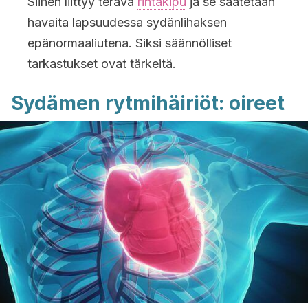
Siihen liittyy terävä
rintakipu
ja se saatetaan
havaita lapsuudessa sydänlihaksen
epänormaaliutena. Siksi säännölliset
tarkastukset ovat tärkeitä.
Sydämen rytmihäiriöt: oireet