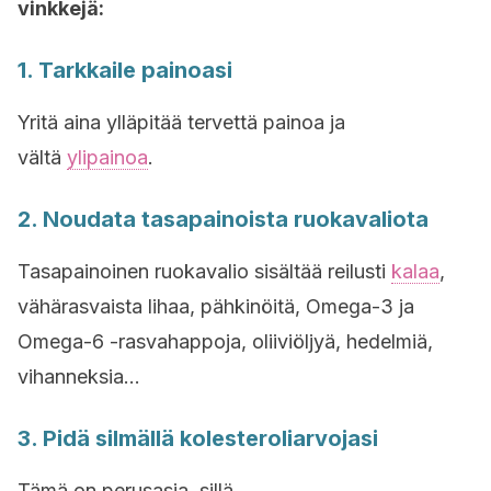
vinkkejä:
1. Tarkkaile painoasi
Yritä aina ylläpitää tervettä painoa ja
vältä
ylipainoa
.
2. Noudata tasapainoista ruokavaliota
Tasapainoinen ruokavalio sisältää reilusti
kalaa
,
vähärasvaista lihaa, pähkinöitä, Omega-3 ja
Omega-6 -rasvahappoja, oliiviöljyä, hedelmiä,
vihanneksia…
3. Pidä silmällä kolesteroliarvojasi
Tämä on perusasia, sillä