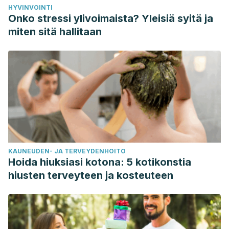
HYVINVOINTI
03002012000200001&lng=es&nrm=iso&tlng=es
Onko stressi ylivoimaista? Yleisiä syitä ja
Fu D guan. Cardiac Arrhythmias: Diagnosis, Symptoms, and
miten sitä hallitaan
Treatments. Cell Biochem Biophys. 2015;
Behere SP, Weindling SN. Inherited arrhythmias: The
cardiac channelopathies. Annals of Pediatric Cardiology.
2015.
KAUNEUDEN- JA TERVEYDENHOITO
Hoida hiuksiasi kotona: 5 kotikonstia
hiusten terveyteen ja kosteuteen