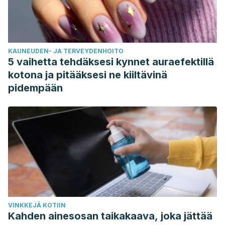
KAUNEUDEN- JA TERVEYDENHOITO
5 vaihetta tehdäksesi kynnet auraefektillä
kotona ja pitääksesi ne kiiltävinä
pidempään
VINKKEJÄ KOTIIN
Kahden ainesosan taikakaava, joka jättää