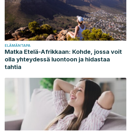
Basic Mechanisms of Cardiac Arrhythmia. Cardiac
Electrophysiology Clinics.
https://doi.org/10.1016/j.ccep.2010.10.012
Grace, A. A., & Roden, D. M. (2012). Systems biology and
cardiac arrhythmias. The Lancet.
ELÄMÄNTAPA
https://doi.org/10.1016/S0140-6736(12)61462-7
Matka Etelä-Afrikkaan: Kohde, jossa voit
de la Cuerda, R. C., Diego, I. M. A., Martín, J. J. A., Sánchez,
olla yhteydessä luontoon ja hidastaa
A. M., & Page, J. C. M. (2012). Programas de rehabilitación
tahtia
cardiaca y calidad de vida relacionada con la salud.
Situación actual.
Revista Española de Cardiología
,
65
(1), 72-
79.
Zayas Molina, R. (2012). Actualización sobre el síndrome de
QT largo congénito.
Revista Cubana De Investigaciones
Biomédicas,
31
(2), 0-0. Retrieved from
http://scielo.sld.cu/scielo.php?
script=sci_abstract&pid=S0864-