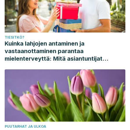
TIESITKÖ?
Kuinka lahjojen antaminen ja
vastaanottaminen parantaa
mielenterveyttä: Mitä asiantuntijat
sanovat
PUUTARHAT JA ULKOA