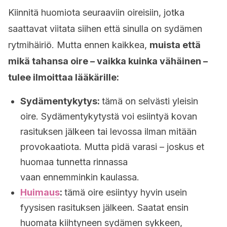
Kiinnitä huomiota seuraaviin oireisiin, jotka
saattavat viitata siihen että sinulla on sydämen
rytmihäiriö. Mutta ennen kaikkea,
muista että
mikä tahansa oire – vaikka kuinka vähäinen –
tulee ilmoittaa lääkärille:
Sydämentykytys:
tämä on selvästi yleisin
oire. Sydämentykytystä voi esiintyä kovan
rasituksen jälkeen tai levossa ilman mitään
provokaatiota. Mutta pidä varasi – joskus et
huomaa tunnetta rinnassa
vaan ennemminkin kaulassa.
Huimaus
:
tämä oire esiintyy hyvin usein
fyysisen rasituksen jälkeen. Saatat ensin
huomata kiihtyneen sydämen sykkeen,