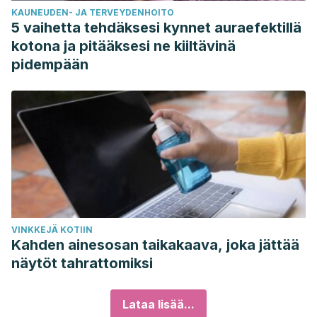
KAUNEUDEN- JA TERVEYDENHOITO
5 vaihetta tehdäksesi kynnet auraefektillä
kotona ja pitääksesi ne kiiltävinä
pidempään
VINKKEJÄ KOTIIN
Kahden ainesosan taikakaava, joka jättää
näytöt tahrattomiksi
Lataa lisää...