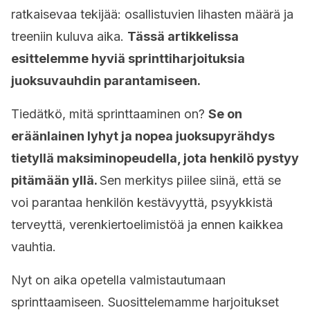
ratkaisevaa tekijää: osallistuvien lihasten määrä ja
treeniin kuluva aika.
Tässä artikkelissa
esittelemme hyviä sprinttiharjoituksia
juoksuvauhdin parantamiseen.
Tiedätkö, mitä sprinttaaminen on?
Se on
eräänlainen lyhyt ja nopea juoksupyrähdys
tietyllä maksiminopeudella, jota henkilö pystyy
pitämään yllä.
Sen merkitys piilee siinä, että se
voi parantaa henkilön kestävyyttä, psyykkistä
terveyttä, verenkiertoelimistöä ja ennen kaikkea
vauhtia.
Nyt on aika opetella valmistautumaan
sprinttaamiseen. Suosittelemamme harjoitukset