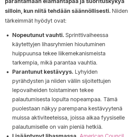
parantamaan elämäntapaa ja suorituskykyä
silloin, kun niitä tehdään säännöllisesti.
Niiden
tärkeimmät hyödyt ovat:
Nopeutunut vauhti.
Sprinttivaiheessa
käytettyjen lihasryhmien hioutuminen
huippuunsa tekee liikemekanismeista
tarkempia, mikä parantaa vauhtia.
Parantunut kestävyys.
Lyhyiden
pyrähdysten ja niiden väliin sijoitettujen
lepovaiheiden toistaminen tekee
palautumisesta lopulta nopeampaa. Tämä
puolestaan näkyy parempana kestävyytenä
muissa aktiviteeteissa, joissa aikaa fyysiselle
palautumiselle on vain pieniä hetkiä.
Lisääntynyt lihasmassa
.
American Council