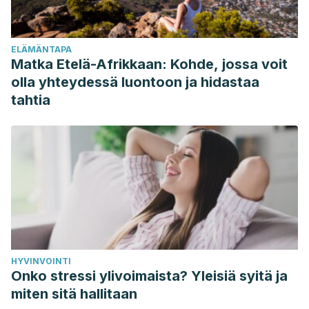
composición corporal, el rendimiento aeróbico y
anaeróbico y los lípidos plasmáticos en hombres jóvenes
ELÄMÄNTAPA
con sobrepeso / obesidad y peso normal. 2017. Disponible
Matka Etelä-Afrikkaan: Kohde, jossa voit
en: https://www.ncbi.nlm.nih.gov/pmc/articles/PMC5819474/
olla yhteydessä luontoon ja hidastaa
Mero A, Komi P y Gregor R. Biomecánica del Sprint
tahtia
Running. 2012. Disponible en:
https://link.springer.com/article/10.2165/00007256-
199213060-00002
Mark Glaister. Trabajo de sprint múltiple. 2012. Disponible
en: https://link.springer.com/article/10.2165/00007256-
200535090-00003
Ross A, Leveritt M y Riek S. Influencias neuronales en la
carrera de velocidad. 2012. Disponible en:
HYVINVOINTI
https://link.springer.com/article/10.2165/00007256-
Onko stressi ylivoimaista? Yleisiä syitä ja
200131060-00002
miten sitä hallitaan
Vollaard N y Metcalfe R. La investigación sobre los