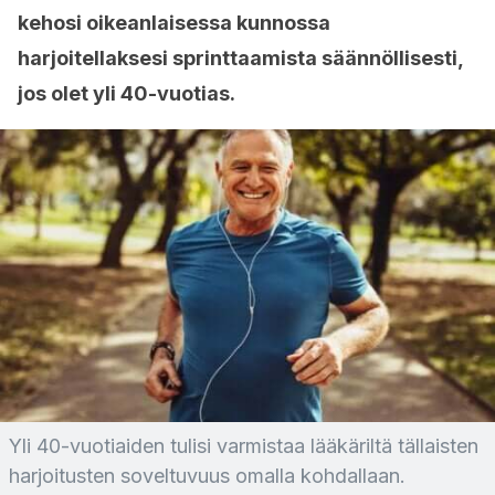
kehosi oikeanlaisessa kunnossa
harjoitellaksesi sprinttaamista säännöllisesti,
jos olet yli 40-vuotias.
Yli 40-vuotiaiden tulisi varmistaa lääkäriltä tällaisten
harjoitusten soveltuvuus omalla kohdallaan.