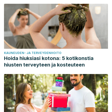
beneficios para la salud del entrenamiento de intervalos
de velocidad debe centrarse en protocolos con menos y
más cortos sprints. 2017. Disponible en:
https://link.springer.com/article/10.1007%2Fs40279-017-
0727-x
KAUNEUDEN- JA TERVEYDENHOITO
Hoida hiuksiasi kotona: 5 kotikonstia
hiusten terveyteen ja kosteuteen