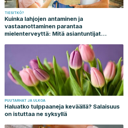
TIESITKÖ?
Kuinka lahjojen antaminen ja
vastaanottaminen parantaa
mielenterveyttä: Mitä asiantuntijat
sanovat
PUUTARHAT JA ULKOA
Haluatko tulppaaneja keväällä? Salaisuus
on istuttaa ne syksyllä