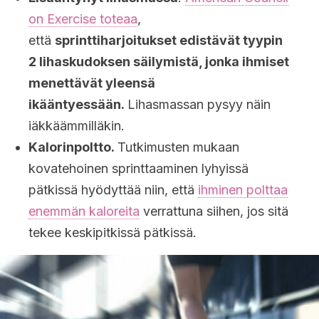
on Exercise toteaa
,
että
sprinttiharjoitukset edistävät tyypin
2 lihaskudoksen säilymistä, jonka ihmiset
menettävät yleensä
ikääntyessään.
Lihasmassan pysyy näin
iäkkäämmilläkin.
Kalorinpoltto.
Tutkimusten mukaan
kovatehoinen sprinttaaminen lyhyissä
pätkissä hyödyttää niin, että
ihminen polttaa
enemmän kaloreita
verrattuna siihen, jos sitä
tekee keskipitkissä pätkissä.