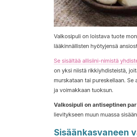
Valkosipuli on loistava tuote mon
lääkinnällisten hyötyjensä ansios
Se sisältää allisiini-nimistä yhdist
on yksi niistä rikkiyhdisteistä, jo
murskataan tai pureskellaan. Se a
ja voimakkaan tuoksun.
Valkosipuli on antiseptinen par
lievitykseen muun muassa sisää
Sisäänkasvaneen v