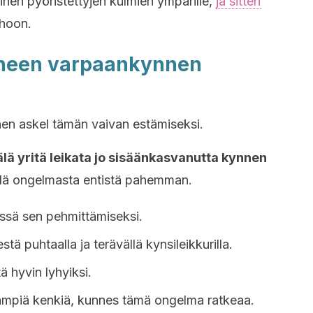
nen pyöristettyjen kulmien ympärille,
ja sitten
ihoon.
aneen varpaankynnen
en askel tämän vaivan estämiseksi.
älä yritä leikata jo sisäänkasvanutta kynnen
ehdä ongelmasta entistä pahemman.
ssä sen pehmittämiseksi.
tä puhtaalla ja terävällä kynsileikkurilla.
tä hyvin lyhyiksi.
ämpiä kenkiä, kunnes tämä ongelma ratkeaa.