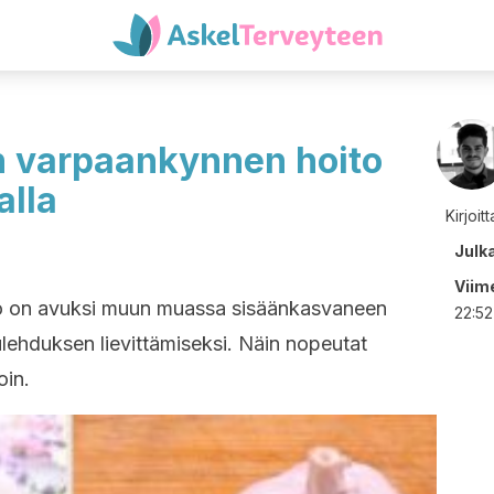
 varpaankynnen hoito
alla
Kirjoit
Julk
Viime
eho on avuksi muun muassa sisäänkasvaneen
22:52
ehduksen lievittämiseksi. Näin nopeutat
oin.