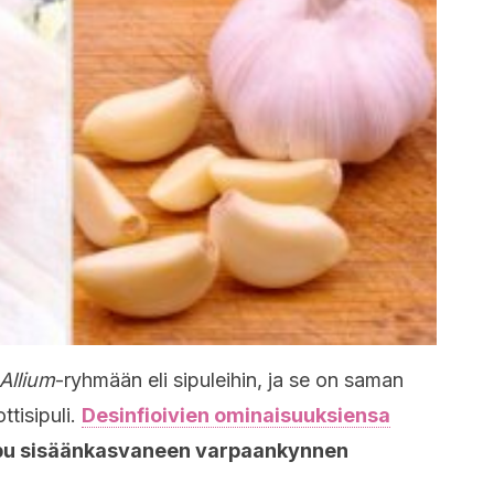
Allium
-ryhmään eli sipuleihin, ja se on saman
ttisipuli.
Desinfioivien ominaisuuksiensa
apu sisäänkasvaneen varpaankynnen