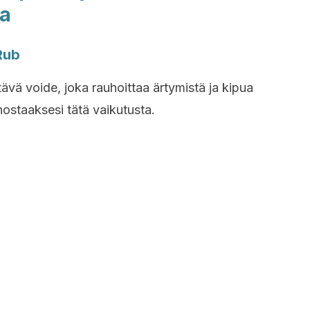
la
Rub
ävä voide, joka rauhoittaa ärtymistä ja kipua
ehostaaksesi tätä vaikutusta.