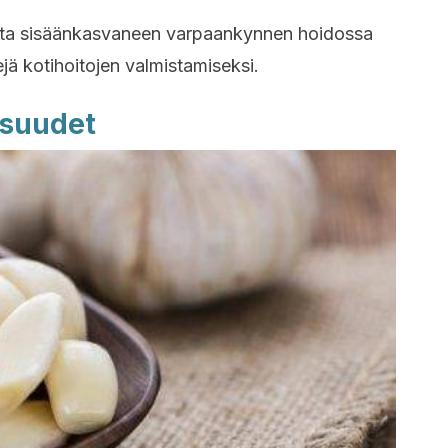
sta sisäänkasvaneen varpaankynnen hoidossa
 kotihoitojen valmistamiseksi.
isuudet