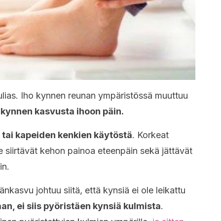
ulias. Iho kynnen reunan ympäristössä muuttuu
n
kynnen kasvusta ihoon päin.
n tai kapeiden kenkien käytöstä
. Korkeat
ne siirtävät kehon painoa eteenpäin sekä jättävät
in.
kasvu johtuu siitä, että kynsiä ei ole leikattu
an, ei siis pyöristäen kynsiä kulmista
.