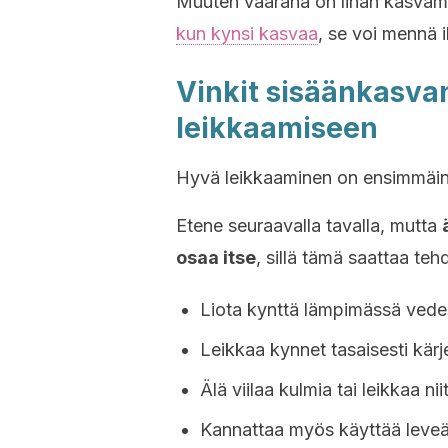
Muuten vaarana on lihan kasvami
kun kynsi kasvaa
, se voi mennä 
Vinkit sisäänkasv
leikkaamiseen
Hyvä leikkaaminen on ensimmäin
Etene seuraavalla tavalla, mutta
osaa itse
, sillä tämä saattaa t
Liota kynttä lämpimässä vede
Leikkaa kynnet tasaisesti kärjes
Älä viilaa kulmia tai leikkaa nii
Kannattaa myös käyttää leve