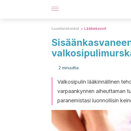
Luontaishoidot
Lääkekasvit
Sisäänkasvaneen
valkosipulimursk
2 minuuttia
Valkosipulin lääkinnällinen t
varpaankynnen aiheuttaman tul
paranemistasi luonnollisin kein