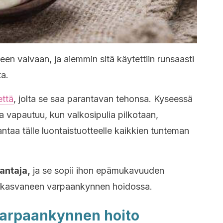
een vaivaan, ja aiemmin sitä käytettiin runsaasti
ta.
että
, jolta se saa parantavan tehonsa. Kyseessä
ita vapautuu, kun valkosipulia pilkotaan,
ntaa tälle luontaistuotteelle kaikkien tunteman
antaja,
ja se sopii ihon epämukavuuden
nkasvaneen varpaankynnen hoidossa.
arpaankynnen hoito