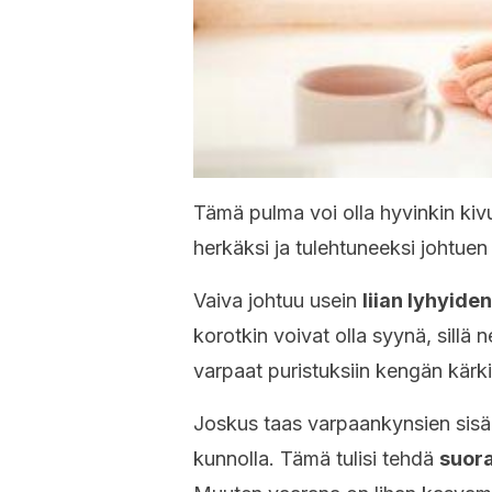
Tämä pulma voi olla hyvinkin kiv
herkäksi ja tulehtuneeksi johtue
Vaiva johtuu usein
liian lyhyide
korotkin voivat olla syynä, sillä 
varpaat puristuksiin kengän kärki
Joskus taas varpaankynsien sisään
kunnolla. Tämä tulisi tehdä
suora