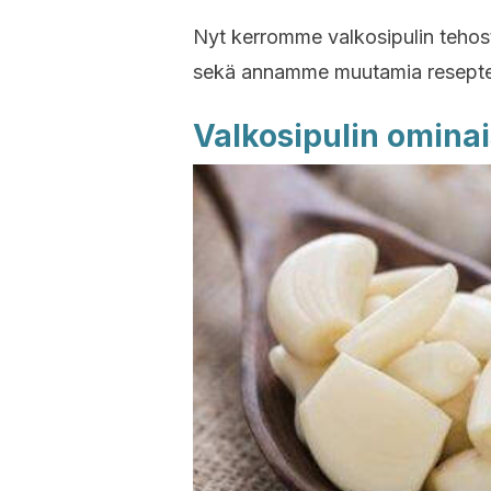
Nyt kerromme valkosipulin teho
sekä annamme muutamia reseptejä
Valkosipulin omina