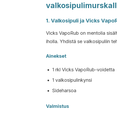
valkosipulimurskal
1. Valkosipuli ja Vicks Vapo
Vicks VapoRub on mentolia sisält
iholla. Yhdistä se valkosipuliin t
Ainekset
1 rkl Vicks VapoRub-voidetta
1 valkosipulinkynsi
Sideharsoa
Valmistus