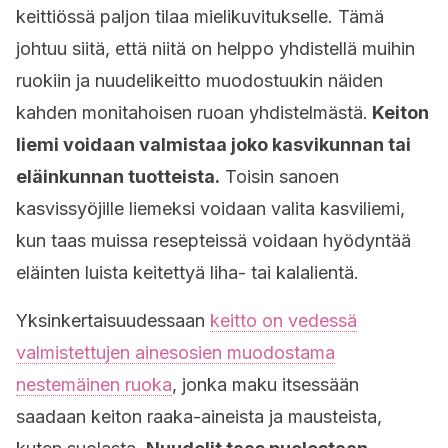
keittiössä paljon tilaa mielikuvitukselle. Tämä
johtuu siitä, että niitä on helppo yhdistellä muihin
ruokiin ja nuudelikeitto muodostuukin näiden
kahden monitahoisen ruoan yhdistelmästä.
Keiton
liemi voidaan valmistaa joko kasvikunnan tai
eläinkunnan tuotteista.
Toisin sanoen
kasvissyöjille liemeksi voidaan valita kasviliemi,
kun taas muissa resepteissä voidaan hyödyntää
eläinten luista keitettyä liha- tai kalalientä.
Yksinkertaisuudessaan
keitto on vedessä
valmistettujen ainesosien muodostama
nestemäinen ruoka
, jonka maku itsessään
saadaan keiton raaka-aineista ja mausteista,