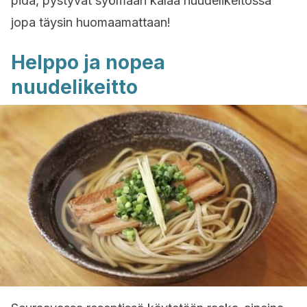
pidä, pystyvät syömään kalaa nuudelikeitossa
jopa täysin huomaamattaan!
Helppo ja nopea
nuudelikeitto