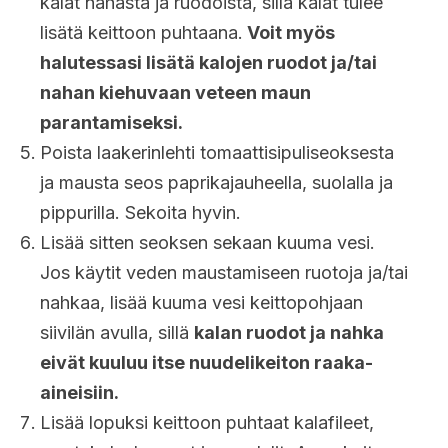
kalat nahasta ja ruodoista, sillä kalat tulee
lisätä keittoon puhtaana.
Voit myös
halutessasi lisätä kalojen ruodot ja/tai
nahan kiehuvaan veteen maun
parantamiseksi.
Poista laakerinlehti tomaattisipuliseoksesta
ja mausta seos paprikajauheella, suolalla ja
pippurilla. Sekoita hyvin.
Lisää sitten seoksen sekaan kuuma vesi.
Jos käytit veden maustamiseen ruotoja ja/tai
nahkaa, lisää kuuma vesi keittopohjaan
siivilän avulla, sillä
kalan ruodot ja nahka
eivät kuuluu itse nuudelikeiton raaka-
aineisiin.
Lisää lopuksi keittoon puhtaat kalafileet,