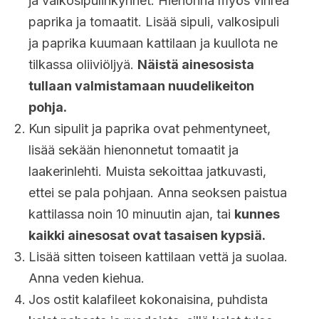
ja valkosipulinkynnet. Hienonna myös vihreä
paprika ja tomaatit. Lisää sipuli, valkosipuli
ja paprika kuumaan kattilaan ja kuullota ne
tilkassa oliiviöljyä.
Näistä ainesosista
tullaan valmistamaan nuudelikeiton
pohja.
Kun sipulit ja paprika ovat pehmentyneet,
lisää sekään hienonnetut tomaatit ja
laakerinlehti. Muista sekoittaa jatkuvasti,
ettei se pala pohjaan. Anna seoksen paistua
kattilassa noin 10 minuutin ajan, tai
kunnes
kaikki ainesosat ovat tasaisen kypsiä.
Lisää sitten toiseen kattilaan vettä ja suolaa.
Anna veden kiehua.
Jos ostit kalafileet kokonaisina, puhdista