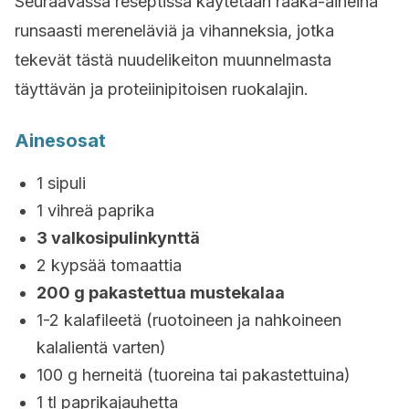
Seuraavassa reseptissä käytetään raaka-aineina
runsaasti mereneläviä ja vihanneksia, jotka
tekevät tästä nuudelikeiton muunnelmasta
täyttävän ja proteiinipitoisen ruokalajin.
Ainesosat
1 sipuli
1 vihreä paprika
3 valkosipulinkynttä
2 kypsää tomaattia
200 g pakastettua mustekalaa
1-2 kalafileetä (ruotoineen ja nahkoineen
kalalientä varten)
100 g herneitä (tuoreina tai pakastettuina)
1 tl paprikajauhetta