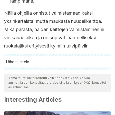
lämpimänä.
Näillä ohjeilla onnistut valmistamaan kaksi
yksinkertaista, mutta maukasta nuudelikeittoa.
Mikä parasta, näiden keittojen valmistaminen ei
vie kauaa aikaa ja ne sopivat ihanteelliseksi
ruokalajiksi erityisesti kylmiin talvipäiviin.
Lähdeluettelo
Kaikki lainatut lähteet tarkistettiin perusteellisesti tiimimme
toimesta varmistaaksemme niiden laadun, luotettavuuden,
Tämä teksti on tarkoitettu vain tiedoksi eikä se korvaa
ammattilaisen konsultaatiota. Jos sinulla on kysyttävää, konsultoi
ajantasaisuuden ja pätevyyden. Tämän artikkelin bibliografia
asiantuntijaasi.
katsottiin luotettavaksi ja akateemisesti tai tieteellisesti tarkaksi.
Interesting Articles
Hosomi R, Yoshida M, Fukunaga K. Seafood consumption
and components for health.
Glob J Health Sci
. 2012;4(3):72–
86. Published 2012 Apr 28. doi:10.5539/gjhs.v4n3p72