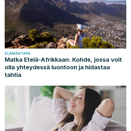
Slavin JL, Lloyd B. Health benefits of fruits and
vegetables.
Adv Nutr
. 2012;3(4):506–516. Published 2012
Jul 1. doi:10.3945/an.112.002154
Fundación Española de Nutrición. Tomate.
http://www.fen.org.es/mercadoFen/pdfs/tomate.pdf
Fundación Española de Nutrición. Guisantes.
ELÄMÄNTAPA
http://www.fen.org.es/mercadoFen/pdfs/guisante.pdf
Matka Etelä-Afrikkaan: Kohde, jossa voit
Fundación Española de Nutrición. Calamar.
olla yhteydessä luontoon ja hidastaa
http://www.fen.org.es/mercadoFen/pdfs/calamar.pdf
tahtia
Fundación Española de Nutrición. Pimiento.
http://www.fen.org.es/mercadoFen/pdfs/pimientomorron.pdf