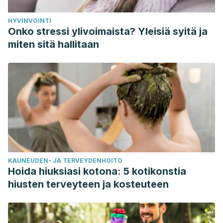
HYVINVOINTI
Onko stressi ylivoimaista? Yleisiä syitä ja
miten sitä hallitaan
KAUNEUDEN- JA TERVEYDENHOITO
Hoida hiuksiasi kotona: 5 kotikonstia
hiusten terveyteen ja kosteuteen