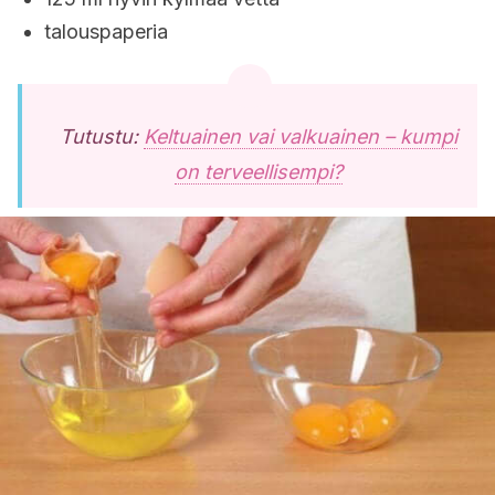
talouspaperia
Tutustu:
Keltuainen vai valkuainen – kumpi
on terveellisempi?