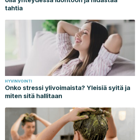
olla yhteydessä luontoon ja hidastaa
tahtia
HYVINVOINTI
Onko stressi ylivoimaista? Yleisiä syitä ja
miten sitä hallitaan