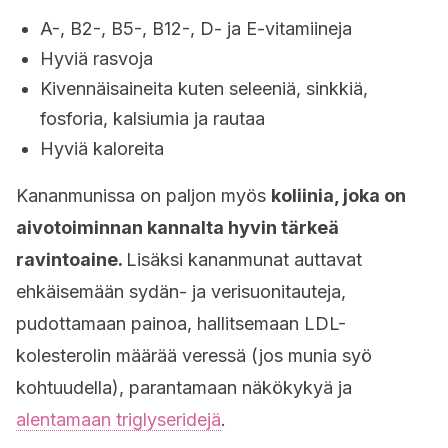
A-, B2-, B5-, B12-, D- ja E-vitamiineja
Hyviä rasvoja
Kivennäisaineita kuten seleeniä, sinkkiä,
fosforia, kalsiumia ja rautaa
Hyviä kaloreita
Kananmunissa on paljon myös
koliinia, joka on
aivotoiminnan kannalta hyvin tärkeä
ravintoaine.
Lisäksi kananmunat auttavat
ehkäisemään sydän- ja verisuonitauteja,
pudottamaan painoa, hallitsemaan LDL-
kolesterolin määrää veressä (jos munia syö
kohtuudella), parantamaan näkökykyä ja
alentamaan triglyseridejä
.