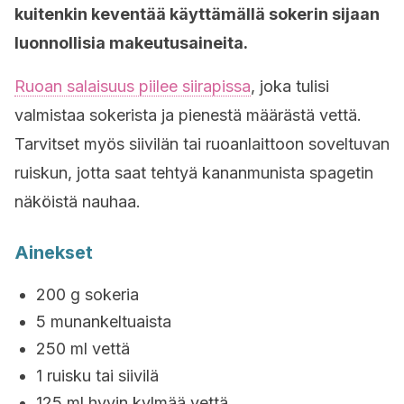
kuitenkin keventää käyttämällä sokerin sijaan
luonnollisia makeutusaineita.
Ruoan salaisuus piilee siirapissa
, joka tulisi
valmistaa sokerista ja pienestä määrästä vettä.
Tarvitset myös siivilän tai ruoanlaittoon soveltuvan
ruiskun, jotta saat tehtyä kananmunista spagetin
näköistä nauhaa.
Ainekset
200 g sokeria
5 munankeltuaista
250 ml vettä
1 ruisku tai siivilä
125 ml hyvin kylmää vettä