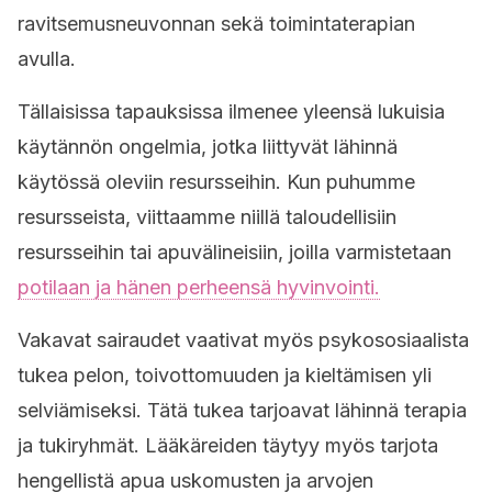
ravitsemusneuvonnan sekä toimintaterapian
avulla.
Tällaisissa tapauksissa ilmenee yleensä lukuisia
käytännön ongelmia, jotka liittyvät lähinnä
käytössä oleviin resursseihin. Kun puhumme
resursseista, viittaamme niillä taloudellisiin
resursseihin tai apuvälineisiin, joilla varmistetaan
potilaan ja hänen perheensä hyvinvointi.
Vakavat sairaudet vaativat myös psykososiaalista
tukea pelon, toivottomuuden ja kieltämisen yli
selviämiseksi. Tätä tukea tarjoavat lähinnä terapia
ja tukiryhmät. Lääkäreiden täytyy myös tarjota
hengellistä apua uskomusten ja arvojen