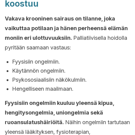
koostuu
Vakava krooninen sairaus on tilanne, joka
vaikuttaa potilaan ja hänen perheensä elämän
moniin eri ulottuvuuksiin.
Palliatiivisella hoidolla
pyritään saamaan vastaus:
Fyysisiin ongelmiin.
Käytännön ongelmiin.
Psykososiaalisiin näkökulmiin.
Hengelliseen maailmaan.
Fyysisiin ongelmiin kuuluu yleensä kipua,
hengitysongelmia, uniongelmia sekä
ruoansulatushäiriöitä.
Näihin ongelmiin tartutaan
yleensä lääkityksen, fysioterapian,