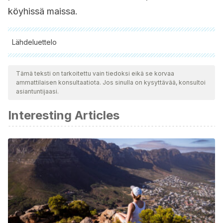
köyhissä maissa.
Lähdeluettelo
Kaikki lainatut lähteet tarkistettiin perusteellisesti tiimimme
toimesta varmistaaksemme niiden laadun, luotettavuuden,
Tämä teksti on tarkoitettu vain tiedoksi eikä se korvaa
ammattilaisen konsultaatiota. Jos sinulla on kysyttävää, konsultoi
ajantasaisuuden ja pätevyyden. Tämän artikkelin bibliografia
asiantuntijaasi.
katsottiin luotettavaksi ja akateemisesti tai tieteellisesti tarkaksi.
Interesting Articles
Pessini, L., & Bertachini, L. (2006). Nuevas perspectivas en
cuidados paliativos. Acta bioethica, 12(2), 231-242.