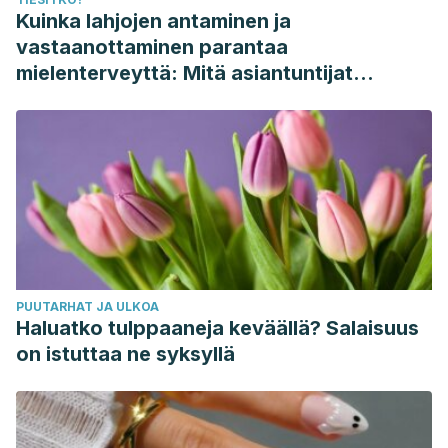
Kuinka lahjojen antaminen ja
vastaanottaminen parantaa
mielenterveyttä: Mitä asiantuntijat
sanovat
PUUTARHAT JA ULKOA
Haluatko tulppaaneja keväällä? Salaisuus
on istuttaa ne syksyllä